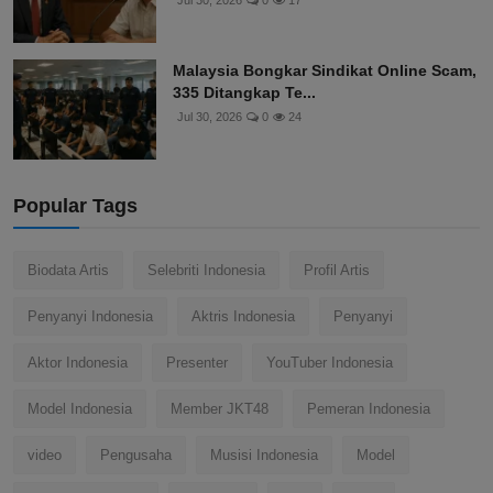
Jul 30, 2026
0
17
Malaysia Bongkar Sindikat Online Scam,
335 Ditangkap Te...
Jul 30, 2026
0
24
Popular Tags
Biodata Artis
Selebriti Indonesia
Profil Artis
Penyanyi Indonesia
Aktris Indonesia
Penyanyi
Aktor Indonesia
Presenter
YouTuber Indonesia
Model Indonesia
Member JKT48
Pemeran Indonesia
video
Pengusaha
Musisi Indonesia
Model