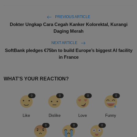
PREVIOUS ARTICLE
Dokter Ungkap Cara Cegah Kanker Kolorektal, Kurangi
Daging Merah
NEXT ARTICLE
SoftBank pledges €75bn to build Europe’s biggest AI facility
in France
WHAT'S YOUR REACTION?
0
0
0
0
Like
Dislike
Love
Funny
0
0
0