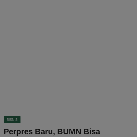
DMCA
Politik
Ekonomi
Internasional
Teknologi
Hiburan
Kesehatan
Otomotif
BISNIS
Perpres Baru, BUMN Bisa