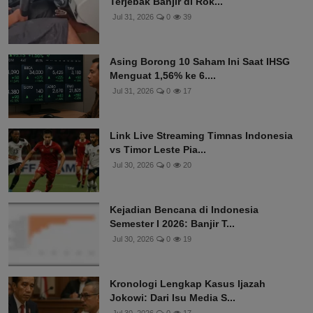
Terjebak Banjir di Rok...
Jul 31, 2026
0
39
Asing Borong 10 Saham Ini Saat IHSG
Menguat 1,56% ke 6....
Jul 31, 2026
0
17
Link Live Streaming Timnas Indonesia
vs Timor Leste Pia...
Jul 30, 2026
0
20
Kejadian Bencana di Indonesia
Semester I 2026: Banjir T...
Jul 30, 2026
0
19
Kronologi Lengkap Kasus Ijazah
Jokowi: Dari Isu Media S...