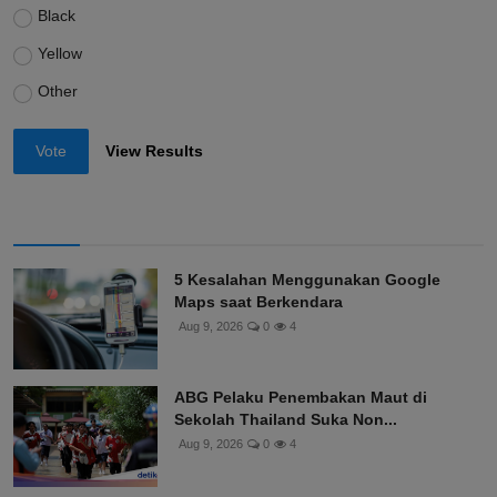
Black
Yellow
Other
Vote
View Results
5 Kesalahan Menggunakan Google
Maps saat Berkendara
Aug 9, 2026
0
4
ABG Pelaku Penembakan Maut di
Sekolah Thailand Suka Non...
Aug 9, 2026
0
4