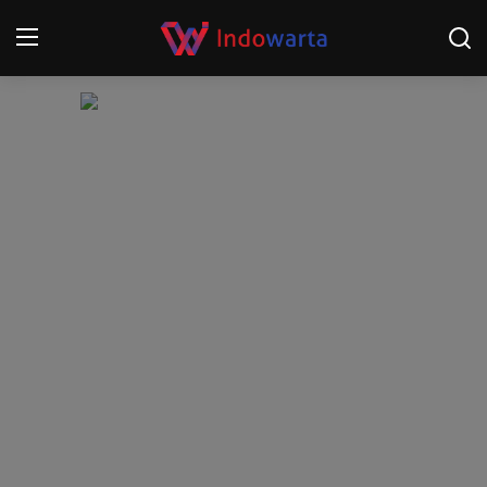
Login
Register
Home
Kompetisi Sepak Bola 2025/2026
Contact
About
Disclaimer
Peristiwa