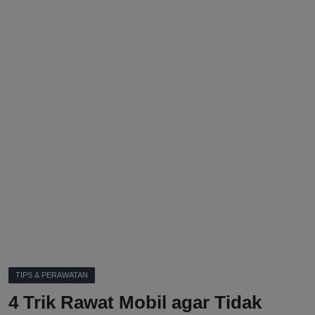
DMCA
Politik
Ekonomi
Internasional
Teknologi
Hiburan
Kesehatan
Otomotif
TIPS & PERAWATAN
4 Trik Rawat Mobil agar Tidak