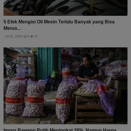
5 Efek Mengisi Oli Mesin Terlalu Banyak yang Bisa
Merus...
Jul 31, 2026
0
10
Impor Bawang Putih Meningkat 28%, Namun Harga