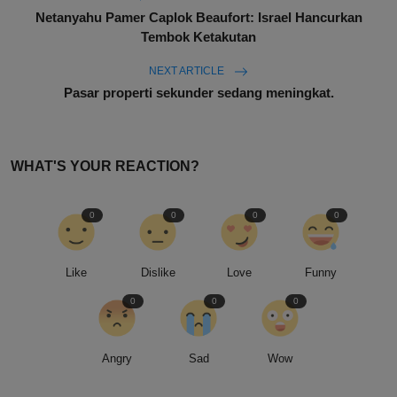
Netanyahu Pamer Caplok Beaufort: Israel Hancurkan
Tembok Ketakutan
NEXT ARTICLE
Pasar properti sekunder sedang meningkat.
WHAT'S YOUR REACTION?
0
0
0
0
Like
Dislike
Love
Funny
0
0
0
Angry
Sad
Wow