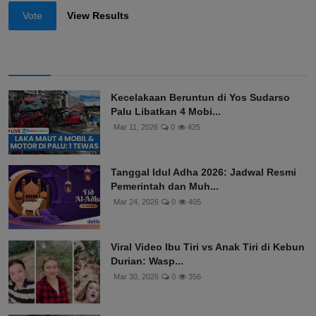
Vote
View Results
Kecelakaan Beruntun di Yos Sudarso
Palu Libatkan 4 Mobi...
Mar 11, 2026
0
425
Tanggal Idul Adha 2026: Jadwal Resmi
Pemerintah dan Muh...
Mar 24, 2026
0
405
Viral Video Ibu Tiri vs Anak Tiri di Kebun
Durian: Wasp...
Mar 30, 2026
0
356