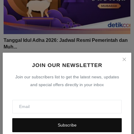
Tanggal Idul Adha 2026: Jadwal Resmi Pemerintah dan
Muh...
Mar 24, 2026
0
405
JOIN OUR NEWSLETTER
Join our subscribers list to get the latest news, updates
and special offers directly in your inbox
Subscribe