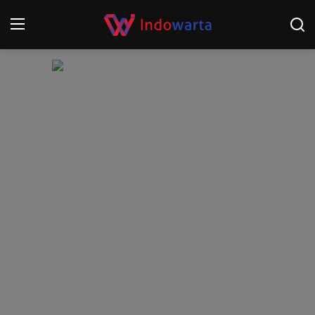
Login
Register
Home
Kompetisi Sepak Bola 2025/2026
Contact
About
Disclaimer
Peristiwa