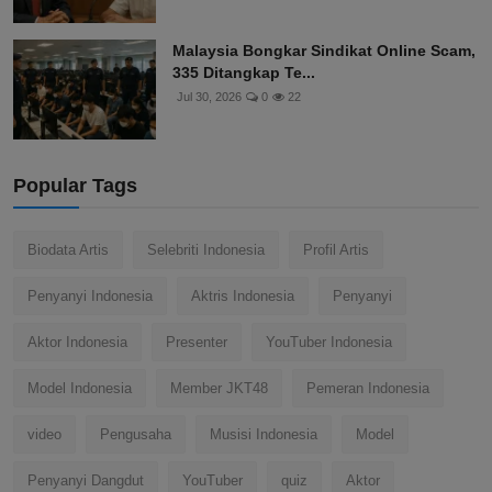
Malaysia Bongkar Sindikat Online Scam,
335 Ditangkap Te...
Jul 30, 2026
0
22
Popular Tags
Biodata Artis
Selebriti Indonesia
Profil Artis
Penyanyi Indonesia
Aktris Indonesia
Penyanyi
Aktor Indonesia
Presenter
YouTuber Indonesia
Model Indonesia
Member JKT48
Pemeran Indonesia
video
Pengusaha
Musisi Indonesia
Model
Penyanyi Dangdut
YouTuber
quiz
Aktor