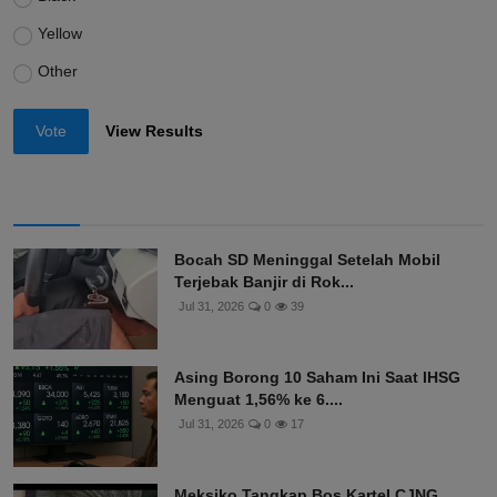
Yellow
Other
Vote
View Results
Bocah SD Meninggal Setelah Mobil
Terjebak Banjir di Rok...
Jul 31, 2026
0
39
Asing Borong 10 Saham Ini Saat IHSG
Menguat 1,56% ke 6....
Jul 31, 2026
0
17
Meksiko Tangkap Bos Kartel CJNG