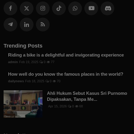
Trending Posts
Riding a bike is a delightful and invigorating experience
admin
Feb 19, 2025
0
77
How well do you know the famous places in the world?
dailynews
Feb 18, 2025
0
70
Ahli Hukum Sebut Kasus Sri Purnomo
Dipaksakan, Tanpa Me...
Apr 15, 2026
0
68