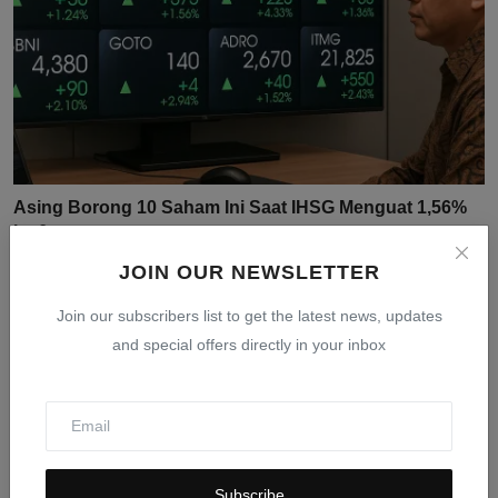
Asing Borong 10 Saham Ini Saat IHSG Menguat 1,56%
ke 6....
Jul 31, 2026
0
17
JOIN OUR NEWSLETTER
Join our subscribers list to get the latest news, updates
and special offers directly in your inbox
Subscribe