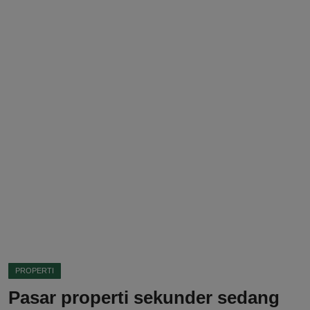
DMCA
Politik
Ekonomi
Internasional
Teknologi
Hiburan
Kesehatan
Otomotif
PROPERTI
Pasar properti sekunder sedang