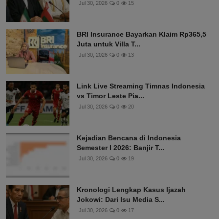
Jul 30, 2026
0
15
BRI Insurance Bayarkan Klaim Rp365,5
Juta untuk Villa T...
Jul 30, 2026
0
13
Link Live Streaming Timnas Indonesia
vs Timor Leste Pia...
Jul 30, 2026
0
20
Kejadian Bencana di Indonesia
Semester I 2026: Banjir T...
Jul 30, 2026
0
19
Kronologi Lengkap Kasus Ijazah
Jokowi: Dari Isu Media S...
Jul 30, 2026
0
17