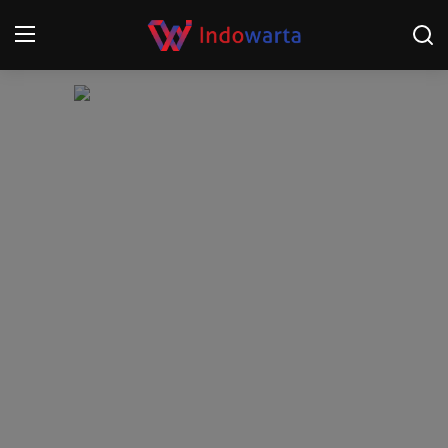
Login
Register
Home
Kompetisi Sepak Bola 2025/2026
Contact
About
Disclaimer
Peristiwa