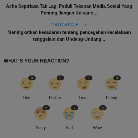
Acha Septriasa Tak Lagi Peduli Tekanan Media Sosial Yang
Penting Jangan Keluar d...
NEXT ARTICLE
Meningkatkan kesadaran tentang pencegahan kecelakaan
tenggelam dan Undang-Undang...
WHAT'S YOUR REACTION?
0
0
0
0
Like
Dislike
Love
Funny
0
0
0
Angry
Sad
Wow