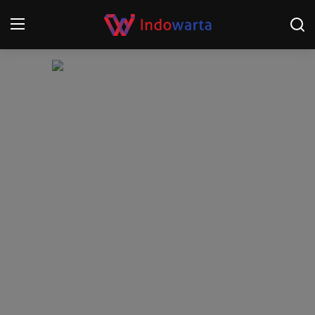
Login
Register
Home
Kompetisi Sepak Bola 2025/2026
Contact
About
Disclaimer
Peristiwa