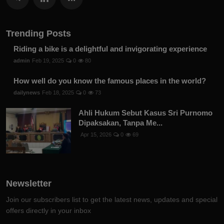
Trending Posts
Riding a bike is a delightful and invigorating experience
admin
Feb 19, 2025
0
80
How well do you know the famous places in the world?
dailynews
Feb 18, 2025
0
73
Ahli Hukum Sebut Kasus Sri Purnomo
Dipaksakan, Tanpa Me...
Apr 15, 2026
0
69
Newsletter
Join our subscribers list to get the latest news, updates and special
offers directly in your inbox