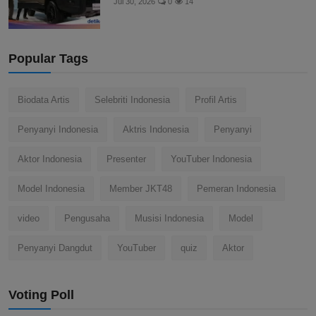
Jul 30, 2026
0
14
Popular Tags
Biodata Artis
Selebriti Indonesia
Profil Artis
Penyanyi Indonesia
Aktris Indonesia
Penyanyi
Aktor Indonesia
Presenter
YouTuber Indonesia
Model Indonesia
Member JKT48
Pemeran Indonesia
video
Pengusaha
Musisi Indonesia
Model
Penyanyi Dangdut
YouTuber
quiz
Aktor
Voting Poll