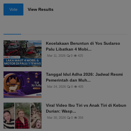
Vote
View Results
Kecelakaan Beruntun di Yos Sudarso
Palu Libatkan 4 Mobi...
Mar 11, 2026
0
425
Tanggal Idul Adha 2026: Jadwal Resmi
Pemerintah dan Muh...
Mar 24, 2026
0
405
Viral Video Ibu Tiri vs Anak Tiri di Kebun
Durian: Wasp...
Mar 30, 2026
0
356