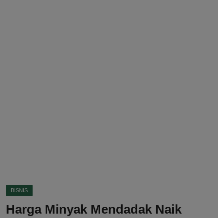
DMCA
Politik
Ekonomi
Internasional
Teknologi
Hiburan
Kesehatan
Otomotif
BISNIS
Harga Minyak Mendadak Naik