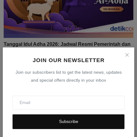
Tanggal Idul Adha 2026: Jadwal Resmi Pemerintah dan
Muh...
JOIN OUR NEWSLETTER
Mar 24, 2026
0
405
Join our subscribers list to get the latest news, updates
and special offers directly in your inbox
Subscribe