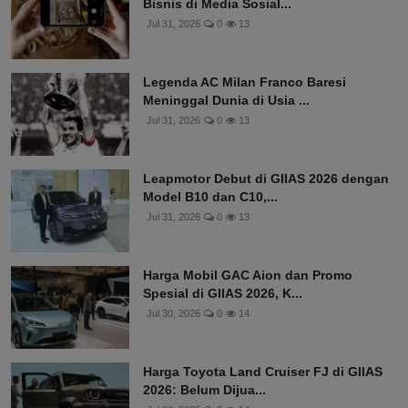
Bisnis di Media Sosial...
Jul 31, 2026
0
13
Legenda AC Milan Franco Baresi
Meninggal Dunia di Usia ...
Jul 31, 2026
0
13
Leapmotor Debut di GIIAS 2026 dengan
Model B10 dan C10,...
Jul 31, 2026
0
13
Harga Mobil GAC Aion dan Promo
Spesial di GIIAS 2026, K...
Jul 30, 2026
0
14
Harga Toyota Land Cruiser FJ di GIIAS
2026: Belum Dijua...