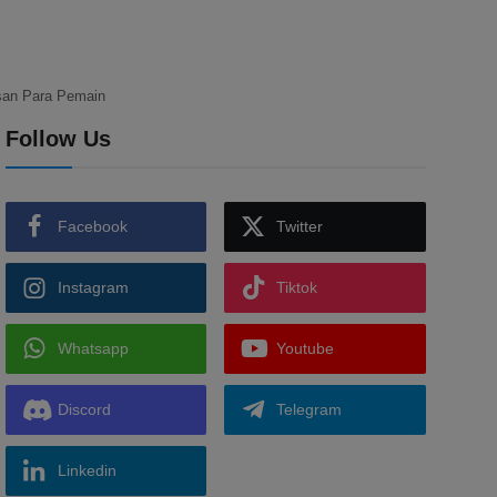
san Para Pemain
Follow Us
Facebook
Twitter
Instagram
Tiktok
Whatsapp
Youtube
Discord
Telegram
Linkedin