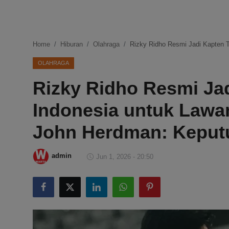
DMCA
Politik
Home
Hiburan
Olahraga
Rizky Ridho Resmi Jadi Kapten
Ekonomi
OLAHRAGA
Rizky Ridho Resmi Ja
Internasional
Indonesia untuk Law
Teknologi
John Herdman: Keput
Hiburan
admin
Jun 1, 2026 - 20:50
Kesehatan
Otomotif