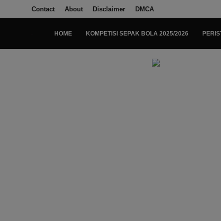
Contact
About
Disclaimer
DMCA
HOME
KOMPETISI SEPAK BOLA 2025/2026
PERIS
Login
Register
Home
Kompetisi Sepak Bola 2025/2026
Contact
About
Disclaimer
Peristiwa