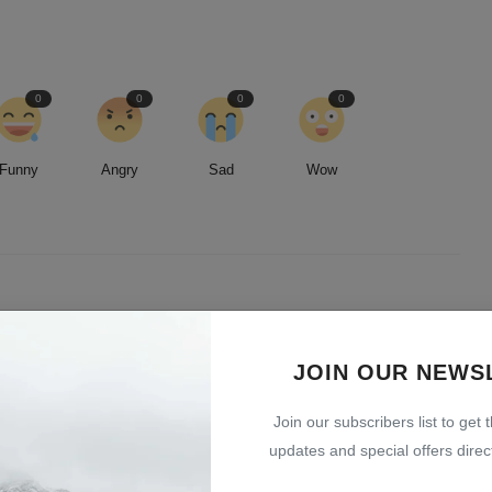
0
0
0
0
Funny
Angry
Sad
Wow
led by an insatiable curiosity and an unwavering commitment to
entless pursuit of stories, I strive to deliver timely and accurate
JOIN OUR NEWS
 readers.
Join our subscribers list to get 
updates and special offers direct