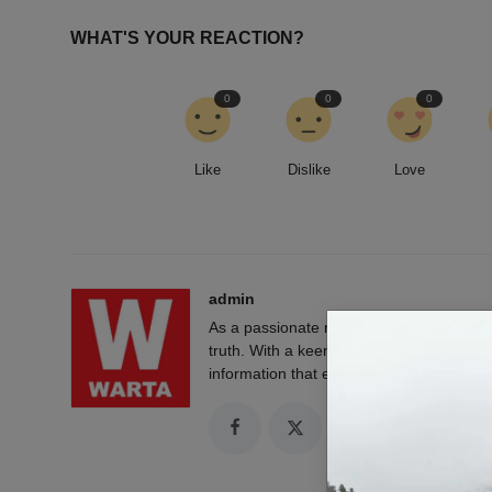
WHAT'S YOUR REACTION?
0
0
0
Like
Dislike
Love
admin
As a passionate news reporter, I am fue
truth. With a keen eye for detail and a rel
information that empowers and engages