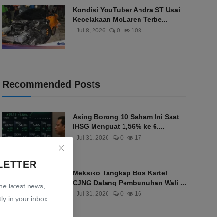
Kondisi YouTuber Andra ST Usai
Kecelakaan McLaren Terbe...
Jul 8, 2026
0
108
Recommended Posts
Asing Borong 10 Saham Ini Saat
IHSG Menguat 1,56% ke 6....
Jul 31, 2026
0
17
LETTER
Meksiko Tangkap Bos Kartel
CJNG Dalang Pembunuhan Wali ...
the latest news,
Jul 31, 2026
0
16
ly in your inbox