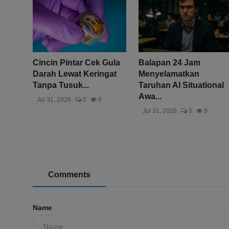
Cincin Pintar Cek Gula
Balapan 24 Jam
Darah Lewat Keringat
Menyelamatkan
Tanpa Tusuk...
Taruhan AI Situational
Awa...
Jul 31, 2026
0
9
Jul 31, 2026
0
9
Comments
Name