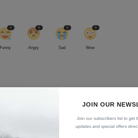
0
0
0
0
Funny
Angry
Sad
Wow
led by an insatiable curiosity and an unwavering commitment to
entless pursuit of stories, I strive to deliver timely and accurate
JOIN OUR NEWS
 readers.
Join our subscribers list to get 
updates and special offers direct