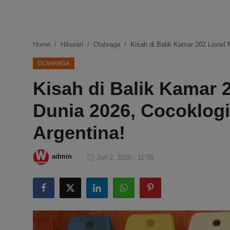
DMCA
Politik
Home
Hiburan
Olahraga
Kisah di Balik Kamar 202 Lionel 
Ekonomi
OLAHRAGA
Kisah di Balik Kamar 2
Internasional
Dunia 2026, Cocoklog
Teknologi
Argentina!
Hiburan
admin
Jun 2, 2026 - 11:55
Kesehatan
Otomotif