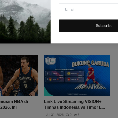
Subscribe
amusim NBA di
Link Live Streaming VISION+
2026, Ini
Timnas Indonesia vs Timor L...
Jul 31, 2026
0
6