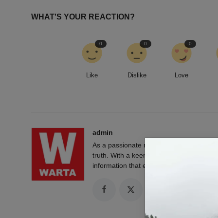
WHAT'S YOUR REACTION?
0
0
0
Like
Dislike
Love
admin
As a passionate news reporter, I am fue
truth. With a keen eye for detail and a rel
information that empowers and engages