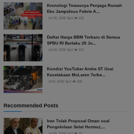
Kronologi Tewasnya Penjaga Rumah
Eks Jampidsus Febrie A...
Jul 26, 2026
0
128
Daftar Harga BBM Terbaru di Semua
SPBU RI Berlaku 20 Ju...
Jul 20, 2026
0
124
Kondisi YouTuber Andra ST Usai
Kecelakaan McLaren Terbe...
Jul 8, 2026
0
108
Recommended Posts
Iran Tolak Proposal Oman soal
Pengelolaan Selat Hormuz,...
Jul 30, 2026
0
15