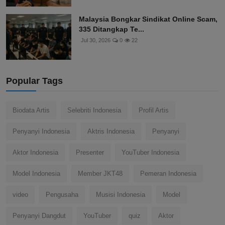
Malaysia Bongkar Sindikat Online Scam,
335 Ditangkap Te...
Jul 30, 2026
0
22
Popular Tags
Biodata Artis
Selebriti Indonesia
Profil Artis
Penyanyi Indonesia
Aktris Indonesia
Penyanyi
Aktor Indonesia
Presenter
YouTuber Indonesia
Model Indonesia
Member JKT48
Pemeran Indonesia
video
Pengusaha
Musisi Indonesia
Model
Penyanyi Dangdut
YouTuber
quiz
Aktor