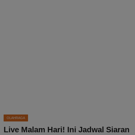
DMCA
Politik
Ekonomi
Internasional
Teknologi
Hiburan
Kesehatan
Otomotif
OLAHRAGA
Live Malam Hari! Ini Jadwal Siaran