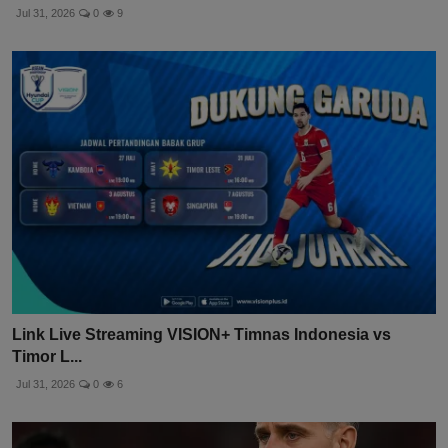
Jul 31, 2026
0
9
Link Live Streaming VISION+ Timnas Indonesia vs
Timor L...
Jul 31, 2026
0
6