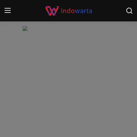
Login
Register
Home
Kompetisi Sepak Bola 2025/2026
Contact
About
Disclaimer
Peristiwa