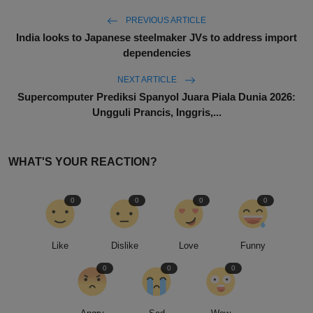
PREVIOUS ARTICLE
India looks to Japanese steelmaker JVs to address import
dependencies
NEXT ARTICLE
Supercomputer Prediksi Spanyol Juara Piala Dunia 2026:
Ungguli Prancis, Inggris,...
WHAT'S YOUR REACTION?
0
0
0
0
Like
Dislike
Love
Funny
0
0
0