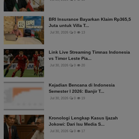
BRI Insurance Bayarkan Klaim Rp365,5
Juta untuk Villa T...
Jul 30, 2026
0
13
Link Live Streaming Timnas Indonesia
vs Timor Leste Pia...
Jul 30, 2026
0
20
Kejadian Bencana di Indonesia
Semester I 2026: Banjir T...
Jul 30, 2026
0
19
Kronologi Lengkap Kasus Ijazah
Jokowi: Dari Isu Media S...
Jul 30, 2026
0
17