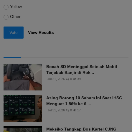
Yellow
Other
Vote
View Results
Bocah SD Meninggal Setelah Mobil
Terjebak Banjir di Rok...
Jul 31, 2026
0
39
Asing Borong 10 Saham Ini Saat IHSG
Menguat 1,56% ke 6....
Jul 31, 2026
0
17
Meksiko Tangkap Bos Kartel CJNG