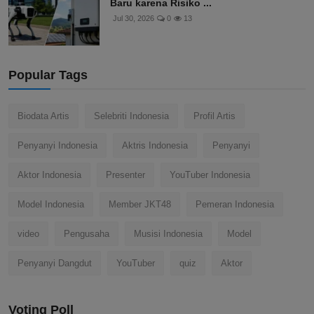
Baru karena Risiko ...
Jul 30, 2026
0
13
Popular Tags
Biodata Artis
Selebriti Indonesia
Profil Artis
Penyanyi Indonesia
Aktris Indonesia
Penyanyi
Aktor Indonesia
Presenter
YouTuber Indonesia
Model Indonesia
Member JKT48
Pemeran Indonesia
video
Pengusaha
Musisi Indonesia
Model
Penyanyi Dangdut
YouTuber
quiz
Aktor
Voting Poll