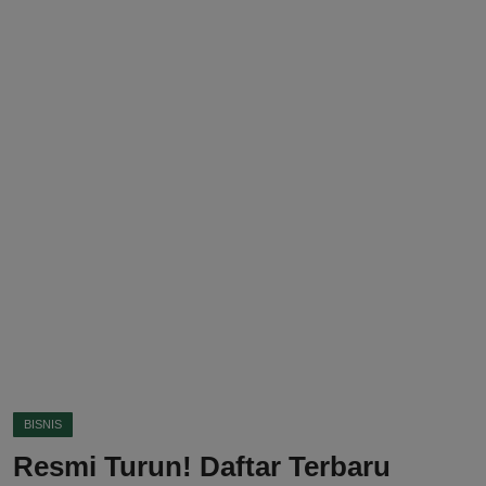
DMCA
Politik
Ekonomi
Internasional
Teknologi
Hiburan
Kesehatan
Otomotif
BISNIS
Resmi Turun! Daftar Terbaru