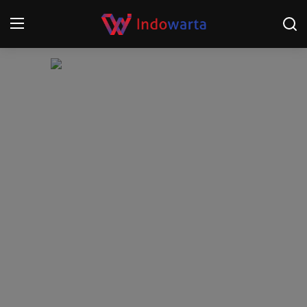
Login
Register
Home
Kompetisi Sepak Bola 2025/2026
Contact
About
Disclaimer
Peristiwa