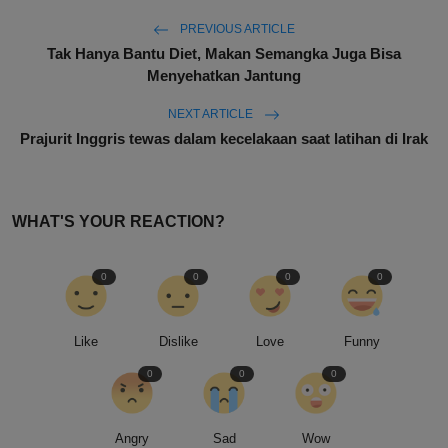
PREVIOUS ARTICLE
Tak Hanya Bantu Diet, Makan Semangka Juga Bisa
Menyehatkan Jantung
NEXT ARTICLE
Prajurit Inggris tewas dalam kecelakaan saat latihan di Irak
WHAT'S YOUR REACTION?
0
0
0
0
Like
Dislike
Love
Funny
0
0
0
Angry
Sad
Wow