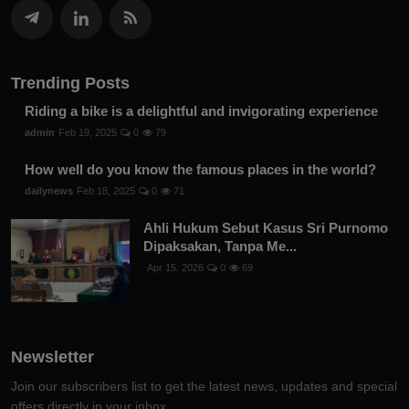
Trending Posts
Riding a bike is a delightful and invigorating experience
admin
Feb 19, 2025
0
79
How well do you know the famous places in the world?
dailynews
Feb 18, 2025
0
71
Ahli Hukum Sebut Kasus Sri Purnomo
Dipaksakan, Tanpa Me...
Apr 15, 2026
0
69
Newsletter
Join our subscribers list to get the latest news, updates and special
offers directly in your inbox