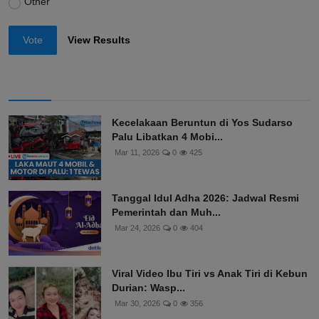
Other
Vote
View Results
Kecelakaan Beruntun di Yos Sudarso
Palu Libatkan 4 Mobi...
Mar 11, 2026
0
425
Tanggal Idul Adha 2026: Jadwal Resmi
Pemerintah dan Muh...
Mar 24, 2026
0
404
Viral Video Ibu Tiri vs Anak Tiri di Kebun
Durian: Wasp...
Mar 30, 2026
0
356