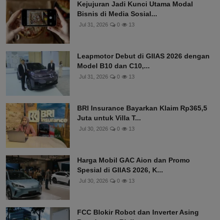
Kejujuran Jadi Kunci Utama Modal
Bisnis di Media Sosial...
Jul 31, 2026
0
13
Leapmotor Debut di GIIAS 2026 dengan
Model B10 dan C10,...
Jul 31, 2026
0
13
BRI Insurance Bayarkan Klaim Rp365,5
Juta untuk Villa T...
Jul 30, 2026
0
13
Harga Mobil GAC Aion dan Promo
Spesial di GIIAS 2026, K...
Jul 30, 2026
0
13
FCC Blokir Robot dan Inverter Asing