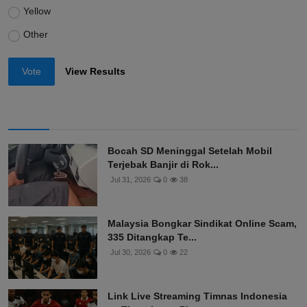
Yellow
Other
Vote
View Results
Bocah SD Meninggal Setelah Mobil
Terjebak Banjir di Rok...
Jul 31, 2026
0
38
Malaysia Bongkar Sindikat Online Scam,
335 Ditangkap Te...
Jul 30, 2026
0
22
Link Live Streaming Timnas Indonesia