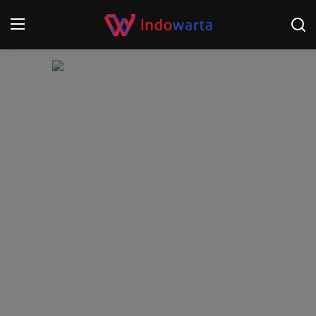
Login
Register
Home
Kompetisi Sepak Bola 2025/2026
Contact
About
Disclaimer
Peristiwa