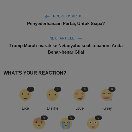
PREVIOUS ARTICLE
Penyederhanaan Partai, Untuk Siapa?
NEXT ARTICLE
Trump Marah-marah ke Netanyahu soal Lebanon: Anda
Benar-benar Gila!
WHAT'S YOUR REACTION?
0
0
0
0
Like
Dislike
Love
Funny
0
0
0