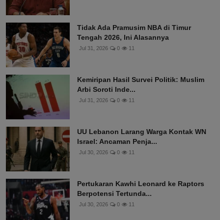
Tidak Ada Pramusim NBA di Timur
Tengah 2026, Ini Alasannya
Jul 31, 2026
0
11
Kemiripan Hasil Survei Politik: Muslim
Arbi Soroti Inde...
Jul 31, 2026
0
11
UU Lebanon Larang Warga Kontak WN
Israel: Ancaman Penja...
Jul 30, 2026
0
11
Pertukaran Kawhi Leonard ke Raptors
Berpotensi Tertunda...
Jul 30, 2026
0
11