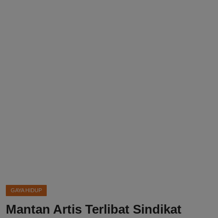
DMCA
Politik
Ekonomi
Internasional
Teknologi
Hiburan
Kesehatan
Otomotif
GAYA HIDUP
Mantan Artis Terlibat Sindikat