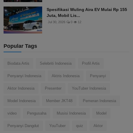
Spesifikasi Wuling Aira EV Mulai Rp 155
Juta, Mobil Lis...
Jul 30, 2026
0
12
Popular Tags
Biodata Artis
Selebriti Indonesia
Profil Artis
Penyanyi Indonesia
Aktris Indonesia
Penyanyi
Aktor Indonesia
Presenter
YouTuber Indonesia
Model Indonesia
Member JKT48
Pemeran Indonesia
video
Pengusaha
Musisi Indonesia
Model
Penyanyi Dangdut
YouTuber
quiz
Aktor