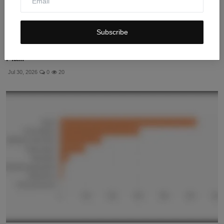
Subscribe
Link Live Streaming Timnas Indonesia vs Timor Leste
Pia...
Jul 30, 2026
0
20