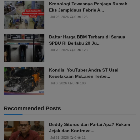
Kronologi Tewasnya Penjaga Rumah
Eks Jampidsus Febrie A...
Jul 26, 2026
0
125
Daftar Harga BBM Terbaru di Semua
SPBU RI Berlaku 20 Ju...
Jul 20, 2026
0
123
Kondisi YouTuber Andra ST Usai
Kecelakaan McLaren Terbe...
Jul 8, 2026
0
108
Recommended Posts
Deddy Sitorus dari Partai Apa? Rekam
Jejak dan Kontrove...
Jul 31, 2026
0
11