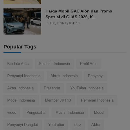
Harga Mobil GAC Aion dan Promo
Spesial di GIIAS 2026, K...
Jul 30, 2026
0
13
Popular Tags
Biodata Artis
Selebriti Indonesia
Profil Artis
Penyanyi Indonesia
Aktris Indonesia
Penyanyi
Aktor Indonesia
Presenter
YouTuber Indonesia
Model Indonesia
Member JKT48
Pemeran Indonesia
video
Pengusaha
Musisi Indonesia
Model
Penyanyi Dangdut
YouTuber
quiz
Aktor