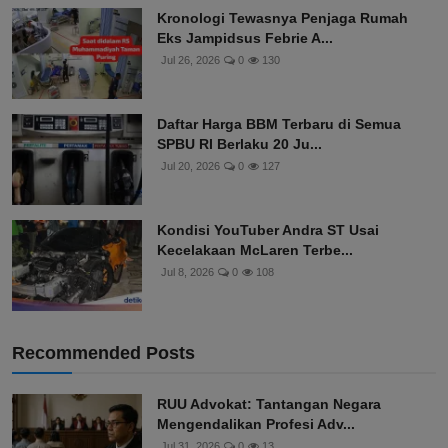
Kronologi Tewasnya Penjaga Rumah
Eks Jampidsus Febrie A...
Jul 26, 2026
0
130
Daftar Harga BBM Terbaru di Semua
SPBU RI Berlaku 20 Ju...
Jul 20, 2026
0
127
Kondisi YouTuber Andra ST Usai
Kecelakaan McLaren Terbe...
Jul 8, 2026
0
108
Recommended Posts
RUU Advokat: Tantangan Negara
Mengendalikan Profesi Adv...
Jul 31, 2026
0
13