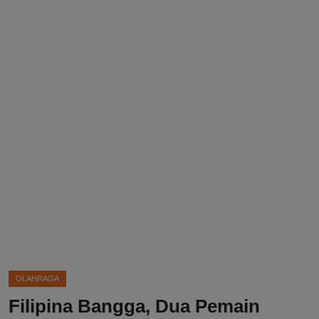
DMCA
Politik
Ekonomi
Internasional
Teknologi
Hiburan
Kesehatan
Otomotif
OLAHRAGA
Filipina Bangga, Dua Pemain