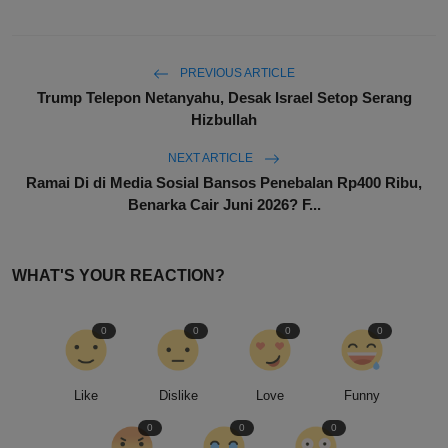
PREVIOUS ARTICLE
Trump Telepon Netanyahu, Desak Israel Setop Serang
Hizbullah
NEXT ARTICLE
Ramai Di di Media Sosial Bansos Penebalan Rp400 Ribu,
Benarka Cair Juni 2026? F...
WHAT'S YOUR REACTION?
0
0
0
0
Like
Dislike
Love
Funny
0
0
0