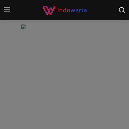
Login
Register
Home
Kompetisi Sepak Bola 2025/2026
Contact
About
Disclaimer
Peristiwa