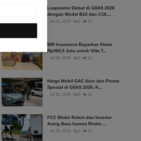
Leapmotor Debut di GIIAS 2026
dengan Model B10 dan C10,...
Jul 31, 2026
0
13
BRI Insurance Bayarkan Klaim
Rp365,5 Juta untuk Villa T...
Jul 30, 2026
0
13
Harga Mobil GAC Aion dan Promo
Spesial di GIIAS 2026, K...
Jul 30, 2026
0
13
FCC Blokir Robot dan Inverter
Asing Baru karena Risiko ...
Jul 30, 2026
0
13