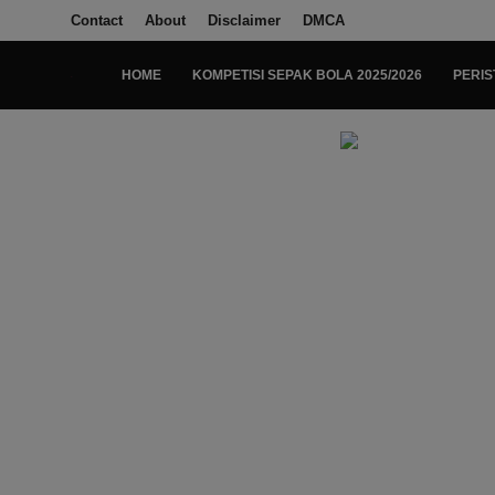
Contact
About
Disclaimer
DMCA
HOME
KOMPETISI SEPAK BOLA 2025/2026
PERIS
Login
Register
Home
Kompetisi Sepak Bola 2025/2026
Contact
About
Disclaimer
Peristiwa