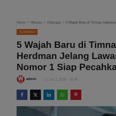
DMCA
Politik
Home
Hiburan
Olahraga
5 Wajah Baru di Timnas Indone
Ekonomi
OLAHRAGA
5 Wajah Baru di Timna
Internasional
Herdman Jelang Lawa
Teknologi
Nomor 1 Siap Pecahk
Hiburan
admin
Jun 2, 2026 - 16:30
Kesehatan
Otomotif