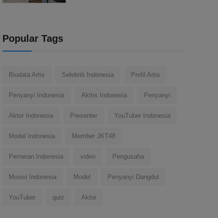
Popular Tags
Biodata Artis
Selebriti Indonesia
Profil Artis
Penyanyi Indonesia
Aktris Indonesia
Penyanyi
Aktor Indonesia
Presenter
YouTuber Indonesia
Model Indonesia
Member JKT48
Pemeran Indonesia
video
Pengusaha
Musisi Indonesia
Model
Penyanyi Dangdut
YouTuber
quiz
Aktor