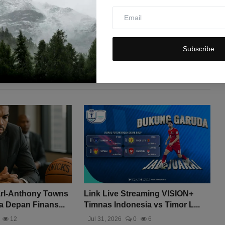
Subscribe
rl-Anthony Towns
Link Live Streaming VISION+
 Depan Finans...
Timnas Indonesia vs Timor L...
12
Jul 31, 2026
0
6