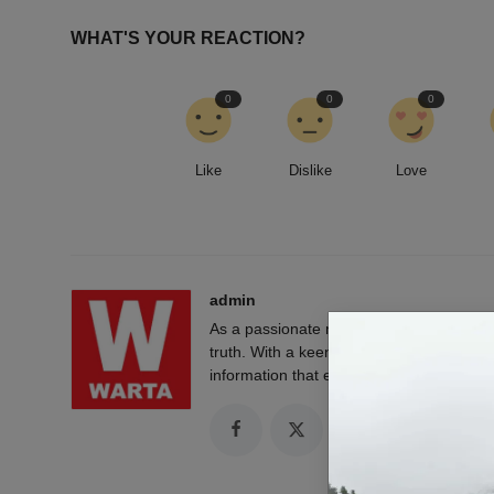
WHAT'S YOUR REACTION?
0
0
0
Like
Dislike
Love
admin
As a passionate news reporter, I am fue
truth. With a keen eye for detail and a rel
information that empowers and engages