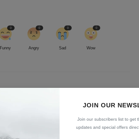
0
0
0
0
Funny
Angry
Sad
Wow
led by an insatiable curiosity and an unwavering commitment to
entless pursuit of stories, I strive to deliver timely and accurate
JOIN OUR NEWS
 readers.
Join our subscribers list to get 
updates and special offers direct