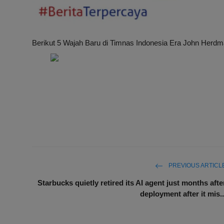
Berikut 5 Wajah Baru di Timnas Indonesia Era John Her
PREVIOUS ARTICL
Starbucks quietly retired its AI agent just months afte
deployment after it mis..