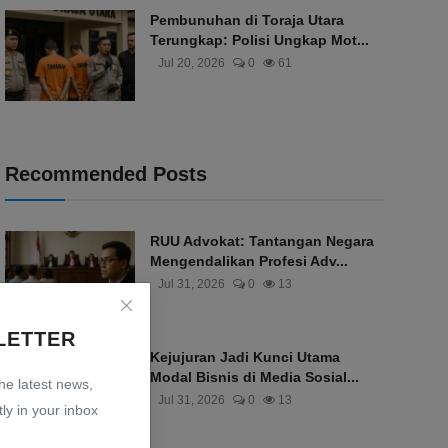
Pembunuhan di Toraja Utara
Terungkap: Polisi Ungkap Mot...
Jul 20, 2026
0
61
Recommended Posts
RUU Advokat: Tantangan Negara
Mengendalikan Profesi Adv...
Jul 31, 2026
0
13
LETTER
Kejujuran Jadi Kunci Utama
Modal Bisnis di Media Sosial...
the latest news,
Jul 31, 2026
0
13
ly in your inbox