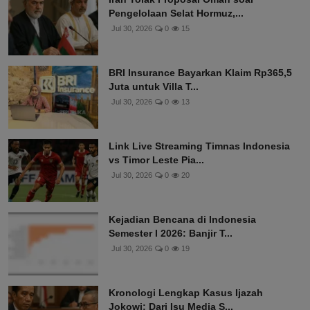
Pengelolaan Selat Hormuz,...
Jul 30, 2026
0
15
BRI Insurance Bayarkan Klaim Rp365,5
Juta untuk Villa T...
Jul 30, 2026
0
13
Link Live Streaming Timnas Indonesia
vs Timor Leste Pia...
Jul 30, 2026
0
20
Kejadian Bencana di Indonesia
Semester I 2026: Banjir T...
Jul 30, 2026
0
19
Kronologi Lengkap Kasus Ijazah
Jokowi: Dari Isu Media S...