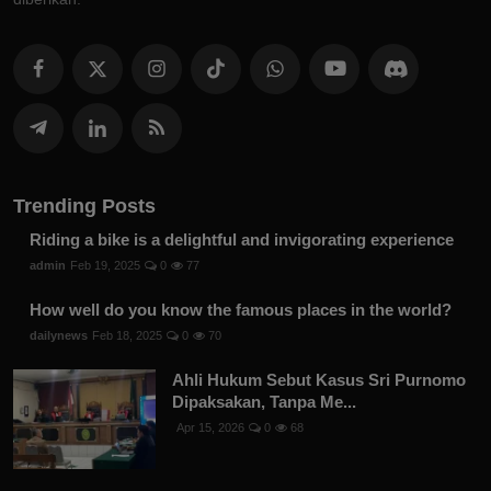
Trending Posts
Riding a bike is a delightful and invigorating experience
admin
Feb 19, 2025
0
77
How well do you know the famous places in the world?
dailynews
Feb 18, 2025
0
70
Ahli Hukum Sebut Kasus Sri Purnomo
Dipaksakan, Tanpa Me...
Apr 15, 2026
0
68