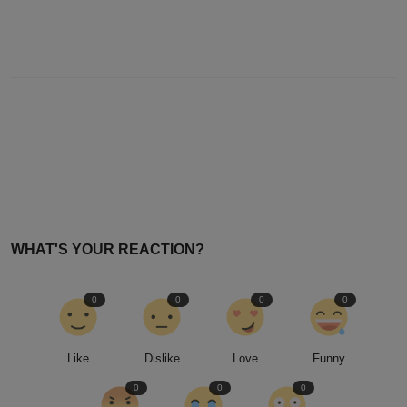
WHAT'S YOUR REACTION?
0
0
0
0
Like
Dislike
Love
Funny
0
0
0