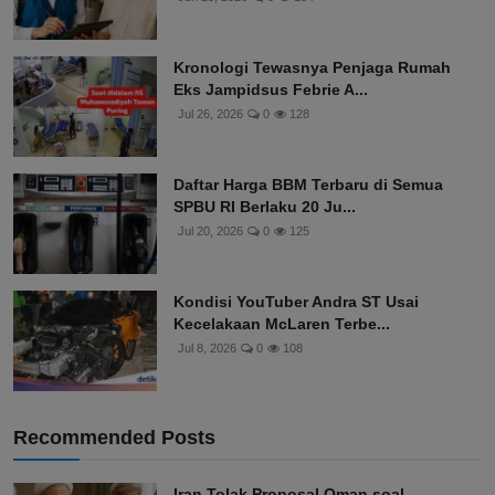
Kronologi Tewasnya Penjaga Rumah
Eks Jampidsus Febrie A...
Jul 26, 2026
0
128
Daftar Harga BBM Terbaru di Semua
SPBU RI Berlaku 20 Ju...
Jul 20, 2026
0
125
Kondisi YouTuber Andra ST Usai
Kecelakaan McLaren Terbe...
Jul 8, 2026
0
108
Recommended Posts
Iran Tolak Proposal Oman soal