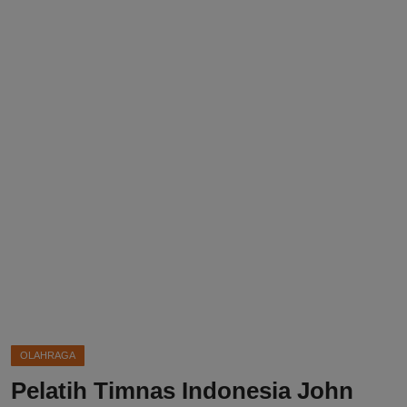
DMCA
Politik
Ekonomi
Internasional
Teknologi
Hiburan
Kesehatan
Otomotif
OLAHRAGA
Pelatih Timnas Indonesia John