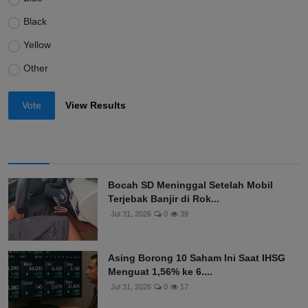
Black
Yellow
Other
Vote
View Results
Bocah SD Meninggal Setelah Mobil
Terjebak Banjir di Rok...
Jul 31, 2026
0
39
Asing Borong 10 Saham Ini Saat IHSG
Menguat 1,56% ke 6....
Jul 31, 2026
0
17