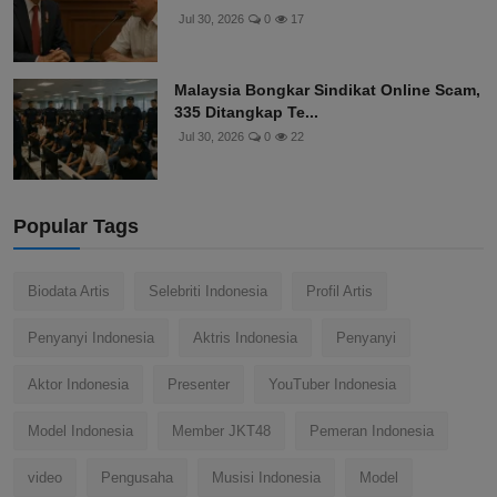
Jul 30, 2026
0
17
Malaysia Bongkar Sindikat Online Scam,
335 Ditangkap Te...
Jul 30, 2026
0
22
Popular Tags
Biodata Artis
Selebriti Indonesia
Profil Artis
Penyanyi Indonesia
Aktris Indonesia
Penyanyi
Aktor Indonesia
Presenter
YouTuber Indonesia
Model Indonesia
Member JKT48
Pemeran Indonesia
video
Pengusaha
Musisi Indonesia
Model