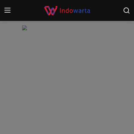
Login
Register
Home
Kompetisi Sepak Bola 2025/2026
Contact
About
Disclaimer
Peristiwa