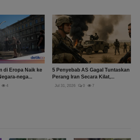
 di Eropa Naik ke
5 Penyebab AS Gagal Tuntaskan
Negara-nega...
Perang Iran Secara Kilat,...
4
Jul 31, 2026
0
7