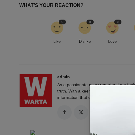
WHAT'S YOUR REACTION?
0
0
0
Like
Dislike
Love
admin
As a passionate news reporter, I am fue
truth. With a keen eye for detail and a rel
information that empowers and engages