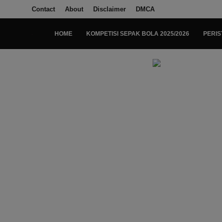
Contact
About
Disclaimer
DMCA
HOME
KOMPETISI SEPAK BOLA 2025/2026
PERIS
Login
Register
Home
Kompetisi Sepak Bola 2025/2026
Contact
About
Disclaimer
Peristiwa