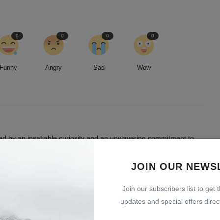
0
0
0
0
Funny
Angry
Sad
Wow
led by an insatiable curiosity and an unwavering commitment to
entless pursuit of stories, I strive to deliver timely and accurate
 readers.
JOIN OUR NEWS
Join our subscribers list to get 
updates and special offers direct