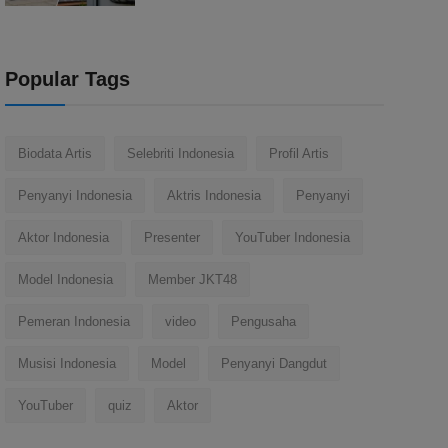
Popular Tags
Biodata Artis
Selebriti Indonesia
Profil Artis
Penyanyi Indonesia
Aktris Indonesia
Penyanyi
Aktor Indonesia
Presenter
YouTuber Indonesia
Model Indonesia
Member JKT48
Pemeran Indonesia
video
Pengusaha
Musisi Indonesia
Model
Penyanyi Dangdut
YouTuber
quiz
Aktor