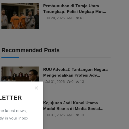
Pembunuhan di Toraja Utara
Terungkap: Polisi Ungkap Mot...
Jul 20, 2026
0
61
Recommended Posts
RUU Advokat: Tantangan Negara
Mengendalikan Profesi Adv...
Jul 31, 2026
0
13
LETTER
Kejujuran Jadi Kunci Utama
Modal Bisnis di Media Sosial...
the latest news,
Jul 31, 2026
0
13
ly in your inbox