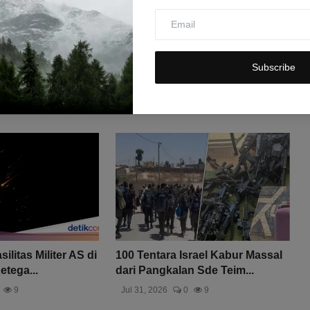
Subscribe
ilitas Militer AS di
100 Tentara Israel Kabur Massal
etega...
dari Pangkalan Sde Teim...
9
Jul 31, 2026
0
9