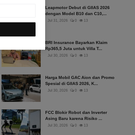
Leapmotor Debut di GIIAS 2026
dengan Model B10 dan C10,...
Jul 31, 2026
0
13
BRI Insurance Bayarkan Klaim
Rp365,5 Juta untuk Villa T...
Jul 30, 2026
0
13
Harga Mobil GAC Aion dan Promo
Spesial di GIIAS 2026, K...
Jul 30, 2026
0
13
FCC Blokir Robot dan Inverter
Asing Baru karena Risiko ...
Jul 30, 2026
0
13