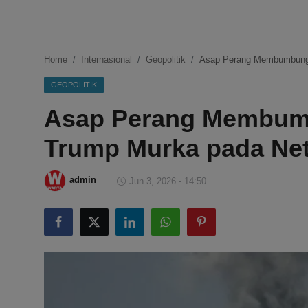
DMCA
Politik
Home
Internasional
Geopolitik
Asap Perang Membumbung 
Ekonomi
GEOPOLITIK
Asap Perang Membum
Internasional
Trump Murka pada Ne
Teknologi
Hiburan
admin
Jun 3, 2026 - 14:50
Kesehatan
Otomotif