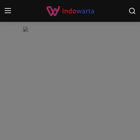
Login
Register
Home
Kompetisi Sepak Bola 2025/2026
Contact
About
Disclaimer
Peristiwa