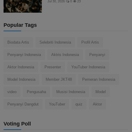
Malaysia Bongkar Sindikat Online Scam,
335 Ditangkap Te...
Jul 30, 2026
0
23
Popular Tags
Biodata Artis
Selebriti Indonesia
Profil Artis
Penyanyi Indonesia
Aktris Indonesia
Penyanyi
Aktor Indonesia
Presenter
YouTuber Indonesia
Model Indonesia
Member JKT48
Pemeran Indonesia
video
Pengusaha
Musisi Indonesia
Model
Penyanyi Dangdut
YouTuber
quiz
Aktor