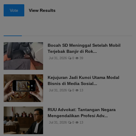
Other
Vote
View Results
Bocah SD Meninggal Setelah Mobil
Terjebak Banjir di Rok...
Jul 31, 2026
0
39
Kejujuran Jadi Kunci Utama Modal
Bisnis di Media Sosial...
Jul 31, 2026
0
13
RUU Advokat: Tantangan Negara
Mengendalikan Profesi Adv...