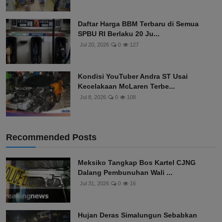
Eks Jampidsus Febrie A...
Jul 26, 2026
0
130
Daftar Harga BBM Terbaru di Semua
SPBU RI Berlaku 20 Ju...
Jul 20, 2026
0
127
Kondisi YouTuber Andra ST Usai
Kecelakaan McLaren Terbe...
Jul 8, 2026
0
108
Recommended Posts
Meksiko Tangkap Bos Kartel CJNG
Dalang Pembunuhan Wali ...
Jul 31, 2026
0
16