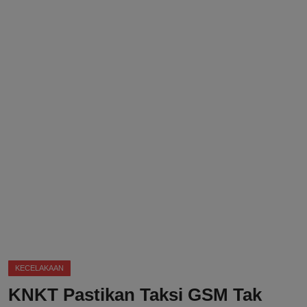
DMCA
Politik
Ekonomi
Internasional
Teknologi
Hiburan
Kesehatan
Otomotif
KECELAKAAN
KNKT Pastikan Taksi GSM Tak