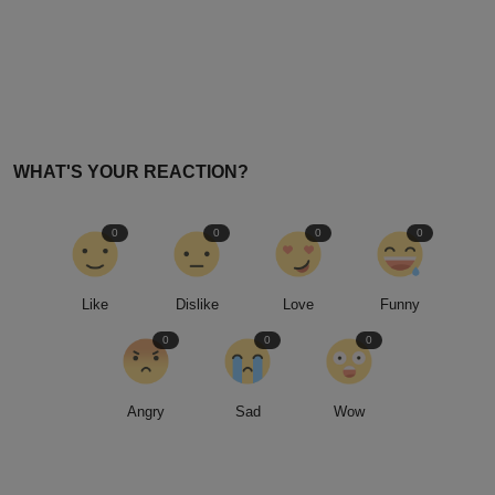
PREVIOUS ARTICLE
Dolar Tembus Rp18.000, Pengusaha Efisiensi & Stop Buka
Lowongan Kerja
NEXT ARTICLE
Kisah Haru Bocah 7 Tahun 'Lolos' dari Cuci Darah usai Kena
Gagal Ginjal
WHAT'S YOUR REACTION?
0
0
0
0
Like
Dislike
Love
Funny
0
0
0
Angry
Sad
Wow