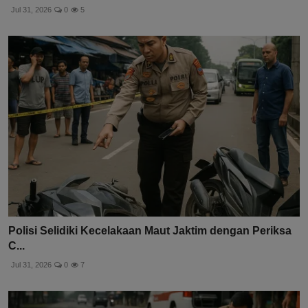
Kecelakaan Pikap di Tol Cipularang Purwakarta: Dua
Oran...
Jul 31, 2026
0
5
Polisi Selidiki Kecelakaan Maut Jaktim dengan Periksa
C...
Jul 31, 2026
0
7