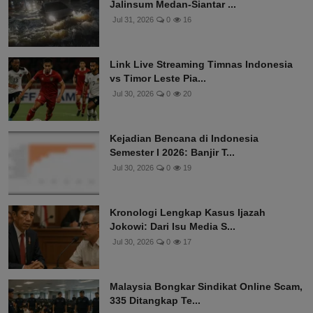
Hujan Deras Simalungun Sebabkan
Jalinsum Medan-Siantar ...
Jul 31, 2026
0
16
Link Live Streaming Timnas Indonesia
vs Timor Leste Pia...
Jul 30, 2026
0
20
Kejadian Bencana di Indonesia
Semester I 2026: Banjir T...
Jul 30, 2026
0
19
Kronologi Lengkap Kasus Ijazah
Jokowi: Dari Isu Media S...
Jul 30, 2026
0
17