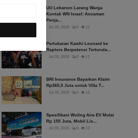
UU Lebanon Larang Warga
Kontak WN Israel: Ancaman
Penja...
Jul 30, 2026
0
11
Pertukaran Kawhi Leonard ke
Raptors Berpotensi Tertunda...
Jul 30, 2026
0
11
BRI Insurance Bayarkan Klaim
Rp365,5 Juta untuk Villa T...
Jul 30, 2026
0
11
Spesifikasi Wuling Aira EV Mulai
Rp 155 Juta, Mobil Lis...
Jul 30, 2026
0
12