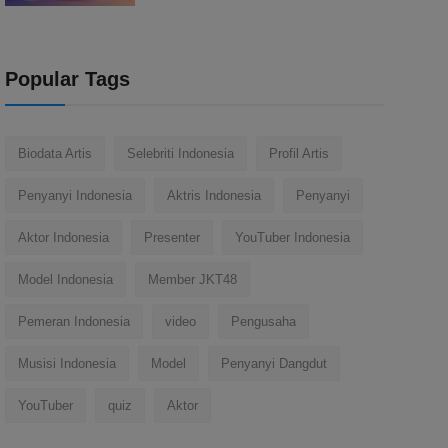
Popular Tags
Biodata Artis
Selebriti Indonesia
Profil Artis
Penyanyi Indonesia
Aktris Indonesia
Penyanyi
Aktor Indonesia
Presenter
YouTuber Indonesia
Model Indonesia
Member JKT48
Pemeran Indonesia
video
Pengusaha
Musisi Indonesia
Model
Penyanyi Dangdut
YouTuber
quiz
Aktor