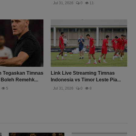
Jul 31, 2026
0
11
 Tegaskan Timnas
Link Live Streaming Timnas
 Boleh Remehk...
Indonesia vs Timor Leste Pia...
5
Jul 31, 2026
0
8