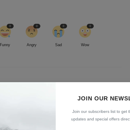
0
0
0
0
Funny
Angry
Sad
Wow
led by an insatiable curiosity and an unwavering commitment to
entless pursuit of stories, I strive to deliver timely and accurate
JOIN OUR NEWS
 readers.
Join our subscribers list to get 
updates and special offers direct