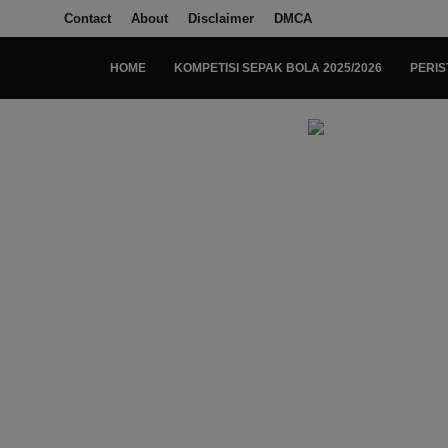
Contact
About
Disclaimer
DMCA
HOME
KOMPETISI SEPAK BOLA 2025/2026
PERIS
Login
Register
Home
Kompetisi Sepak Bola 2025/2026
Contact
About
Disclaimer
Peristiwa