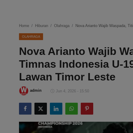
DMCA
Politik
Home
Hiburan
Olahraga
Nova Arianto Wajib Waspada, Ti
Ekonomi
OLAHRAGA
Nova Arianto Wajib W
Internasional
Timnas Indonesia U-1
Teknologi
Lawan Timor Leste
Hiburan
admin
Jun 4, 2026 - 15:50
Kesehatan
Otomotif