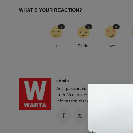
WHAT'S YOUR REACTION?
0
0
0
Like
Dislike
Love
admin
As a passionate news reporter, I am fue
truth. With a keen eye for detail and a rel
information that empowers and engages