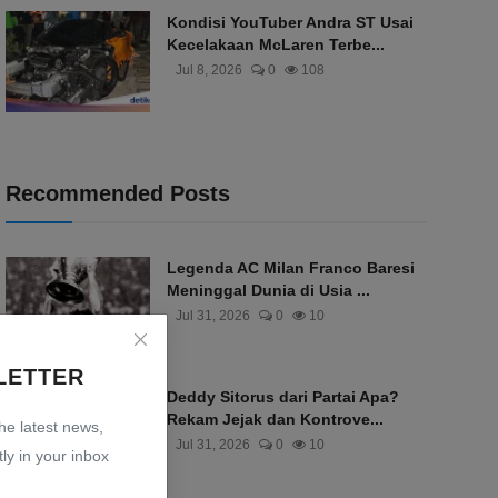
Kondisi YouTuber Andra ST Usai
Kecelakaan McLaren Terbe...
Jul 8, 2026
0
108
Recommended Posts
Legenda AC Milan Franco Baresi
Meninggal Dunia di Usia ...
Jul 31, 2026
0
10
LETTER
Deddy Sitorus dari Partai Apa?
Rekam Jejak dan Kontrove...
the latest news,
Jul 31, 2026
0
10
ly in your inbox