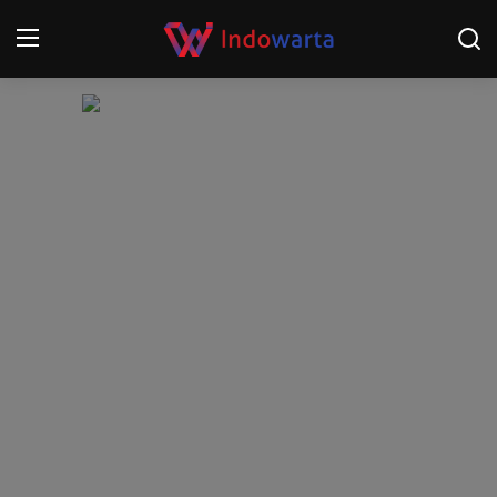
Login
Register
Home
Kompetisi Sepak Bola 2025/2026
Contact
About
Disclaimer
Peristiwa