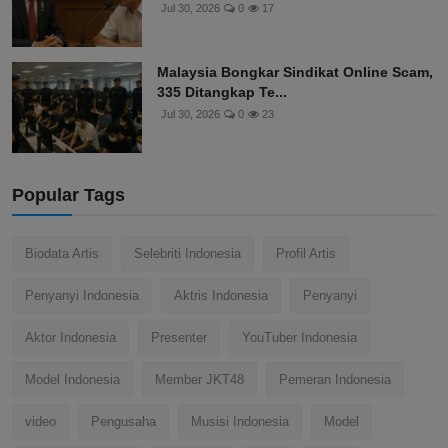
Jul 30, 2026
0
17
Malaysia Bongkar Sindikat Online Scam,
335 Ditangkap Te...
Jul 30, 2026
0
23
Popular Tags
Biodata Artis
Selebriti Indonesia
Profil Artis
Penyanyi Indonesia
Aktris Indonesia
Penyanyi
Aktor Indonesia
Presenter
YouTuber Indonesia
Model Indonesia
Member JKT48
Pemeran Indonesia
video
Pengusaha
Musisi Indonesia
Model