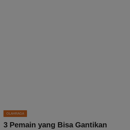
DMCA
Politik
Ekonomi
Internasional
Teknologi
Hiburan
Kesehatan
Otomotif
OLAHRAGA
3 Pemain yang Bisa Gantikan