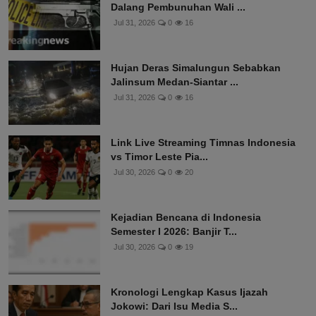
Dalang Pembunuhan Wali ...
Jul 31, 2026
0
16
Hujan Deras Simalungun Sebabkan
Jalinsum Medan-Siantar ...
Jul 31, 2026
0
16
Link Live Streaming Timnas Indonesia
vs Timor Leste Pia...
Jul 30, 2026
0
20
Kejadian Bencana di Indonesia
Semester I 2026: Banjir T...
Jul 30, 2026
0
19
Kronologi Lengkap Kasus Ijazah
Jokowi: Dari Isu Media S...