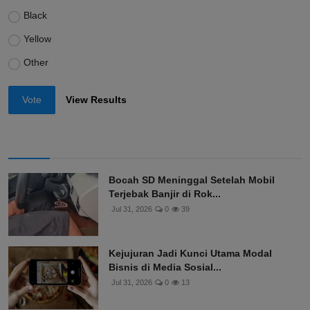
Black
Yellow
Other
Vote
View Results
Bocah SD Meninggal Setelah Mobil
Terjebak Banjir di Rok...
Jul 31, 2026
0
39
Kejujuran Jadi Kunci Utama Modal
Bisnis di Media Sosial...
Jul 31, 2026
0
13