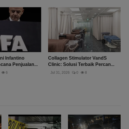
i Infantino
Collagen Stimulator VandS
ncana Penjualan...
Clinic: Solusi Terbaik Percan...
6
Jul 31, 2026
0
8