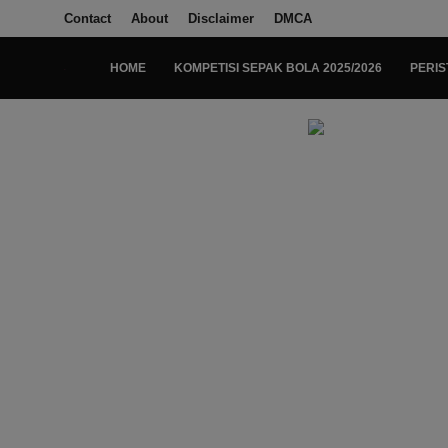
Contact
About
Disclaimer
DMCA
HOME
KOMPETISI SEPAK BOLA 2025/2026
PERIS
Login
Register
Home
Kompetisi Sepak Bola 2025/2026
Contact
About
Disclaimer
Peristiwa