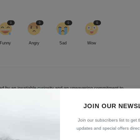
0
0
0
0
Funny
Angry
Sad
Wow
led by an insatiable curiosity and an unwavering commitment to
entless pursuit of stories, I strive to deliver timely and accurate
 readers.
JOIN OUR NEWS
Join our subscribers list to get 
updates and special offers direct