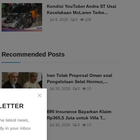
Kondisi YouTuber Andra ST Usai
Kecelakaan McLaren Terbe...
Jul 8, 2026
0
108
Recommended Posts
Iran Tolak Proposal Oman soal
Pengelolaan Selat Hormuz,...
Jul 30, 2026
0
15
LETTER
BRI Insurance Bayarkan Klaim
Rp365,5 Juta untuk Villa T...
the latest news,
Jul 30, 2026
0
13
ly in your inbox