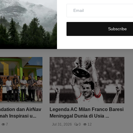
Subscribe
ation dan AirNav
Legenda AC Milan Franco Baresi
h Inspirasi u...
Meninggal Dunia di Usia ...
7
Jul 31, 2026
0
12