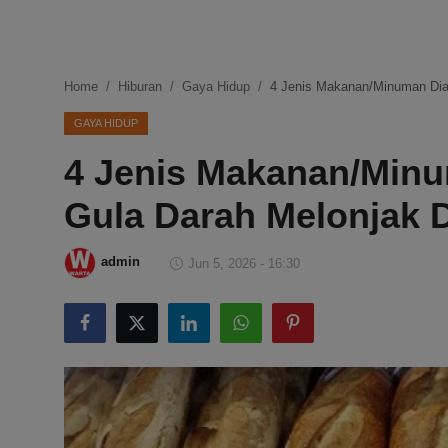
DMCA
Politik
Home
Hiburan
Gaya Hidup
4 Jenis Makanan/Minuman Dia
Ekonomi
GAYA HIDUP
4 Jenis Makanan/Min
Internasional
Gula Darah Melonjak D
Teknologi
Hiburan
admin
Jun 5, 2026 - 16:30
Kesehatan
Otomotif