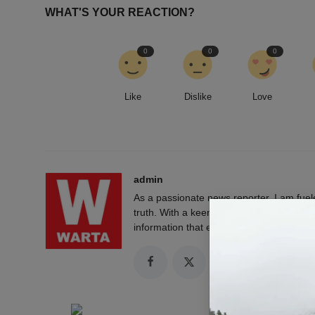
WHAT'S YOUR REACTION?
0
0
0
Like
Dislike
Love
admin
As a passionate news reporter, I am fue
truth. With a keen eye for detail and a rel
information that empowers and engages