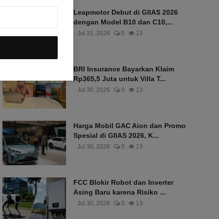
Leapmotor Debut di GIIAS 2026
dengan Model B10 dan C10,...
Jul 31, 2026
0
13
BRI Insurance Bayarkan Klaim
Rp365,5 Juta untuk Villa T...
Jul 30, 2026
0
13
Harga Mobil GAC Aion dan Promo
Spesial di GIIAS 2026, K...
Jul 30, 2026
0
13
FCC Blokir Robot dan Inverter
Asing Baru karena Risiko ...
Jul 30, 2026
0
13