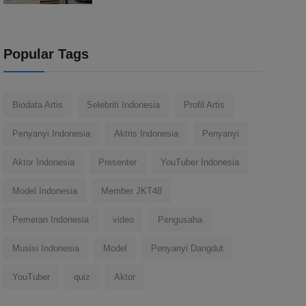
Popular Tags
Biodata Artis
Selebriti Indonesia
Profil Artis
Penyanyi Indonesia
Aktris Indonesia
Penyanyi
Aktor Indonesia
Presenter
YouTuber Indonesia
Model Indonesia
Member JKT48
Pemeran Indonesia
video
Pengusaha
Musisi Indonesia
Model
Penyanyi Dangdut
YouTuber
quiz
Aktor