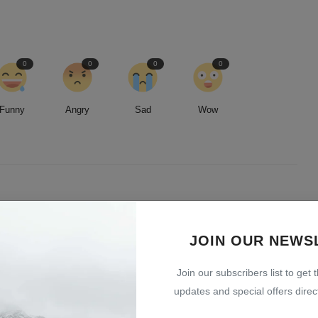
0
0
0
0
Funny
Angry
Sad
Wow
led by an insatiable curiosity and an unwavering commitment to
entless pursuit of stories, I strive to deliver timely and accurate
JOIN OUR NEWS
 readers.
Join our subscribers list to get 
updates and special offers direct