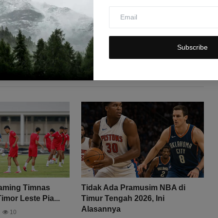
Subscribe
eaming Timnas
Tidak Ada Pramusim NBA di
imor Leste Pia...
Timur Tengah 2026, Ini
Alasannya
10