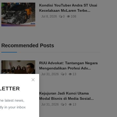
Kondisi YouTuber Andra ST Usai
Kecelakaan McLaren Terbe...
Jul 8, 2026
0
108
Recommended Posts
RUU Advokat: Tantangan Negara
Mengendalikan Profesi Adv...
Jul 31, 2026
0
13
LETTER
Kejujuran Jadi Kunci Utama
Modal Bisnis di Media Sosial...
the latest news,
Jul 31, 2026
0
13
ly in your inbox