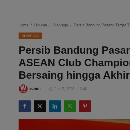
DMCA
Politik
Home
Hiburan
Olahraga
Persib Bandung Pasang Target Ti
Ekonomi
OLAHRAGA
Persib Bandung Pasang
Internasional
ASEAN Club Champion
Teknologi
Bersaing hingga Akhir
Hiburan
admin
Jun 5, 2026 - 16:40
Kesehatan
Otomotif