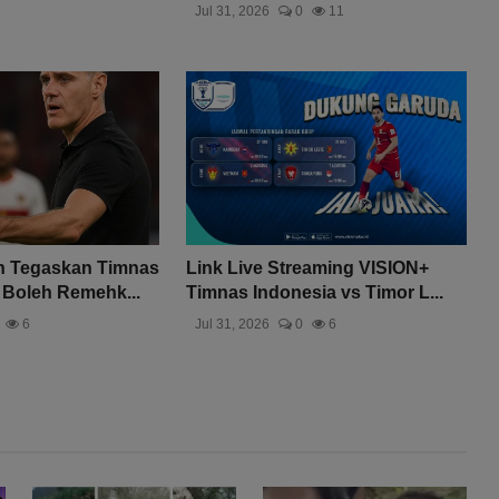
Jul 31, 2026
0
11
 Tegaskan Timnas
Link Live Streaming VISION+
 Boleh Remehk...
Timnas Indonesia vs Timor L...
6
Jul 31, 2026
0
6