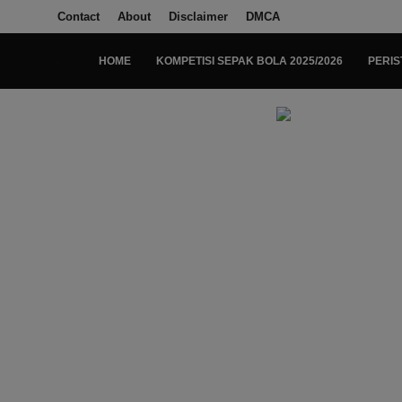
Contact
About
Disclaimer
DMCA
HOME
KOMPETISI SEPAK BOLA 2025/2026
PERIS
Login
Register
Home
Kompetisi Sepak Bola 2025/2026
Contact
About
Disclaimer
Peristiwa