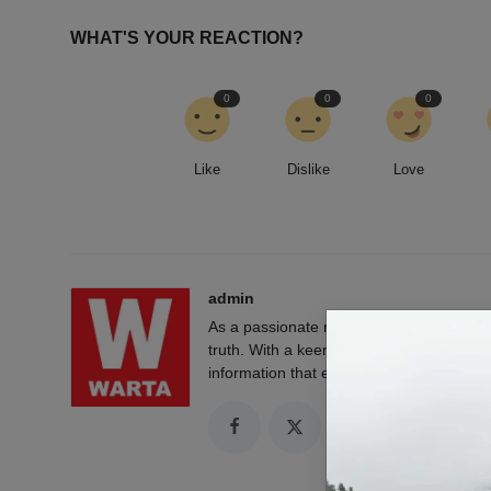
WHAT'S YOUR REACTION?
0
0
0
Like
Dislike
Love
admin
As a passionate news reporter, I am fue
truth. With a keen eye for detail and a rel
information that empowers and engages