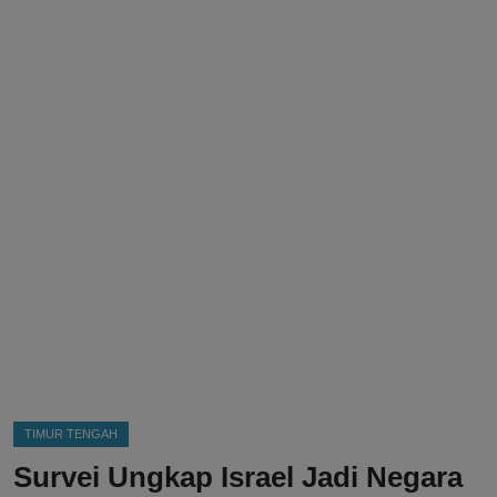
DMCA
Politik
Ekonomi
Internasional
Teknologi
Hiburan
Kesehatan
Otomotif
TIMUR TENGAH
Survei Ungkap Israel Jadi Negara