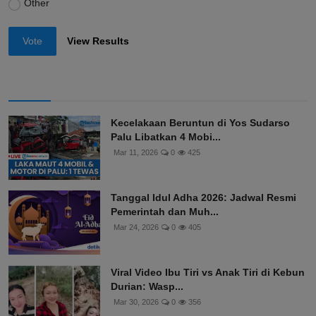
Other
Vote
View Results
Kecelakaan Beruntun di Yos Sudarso
Palu Libatkan 4 Mobi...
Mar 11, 2026
0
425
Tanggal Idul Adha 2026: Jadwal Resmi
Pemerintah dan Muh...
Mar 24, 2026
0
405
Viral Video Ibu Tiri vs Anak Tiri di Kebun
Durian: Wasp...
Mar 30, 2026
0
356