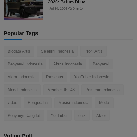
2026: Belum Dijua...
Jul 30, 2026
0
14
Popular Tags
Biodata Artis
Selebriti Indonesia
Profil Artis
Penyanyi Indonesia
Aktris Indonesia
Penyanyi
Aktor Indonesia
Presenter
YouTuber Indonesia
Model Indonesia
Member JKT48
Pemeran Indonesia
video
Pengusaha
Musisi Indonesia
Model
Penyanyi Dangdut
YouTuber
quiz
Aktor
Voting Poll