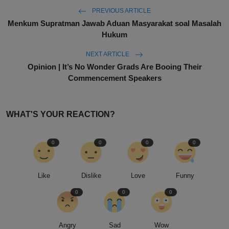
PREVIOUS ARTICLE
Menkum Supratman Jawab Aduan Masyarakat soal Masalah
Hukum
NEXT ARTICLE
Opinion | It’s No Wonder Grads Are Booing Their
Commencement Speakers
WHAT'S YOUR REACTION?
0
0
0
0
Like
Dislike
Love
Funny
0
0
0
Angry
Sad
Wow