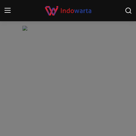
Login
Register
Home
Kompetisi Sepak Bola 2025/2026
Contact
About
Disclaimer
Peristiwa