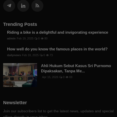
Trending Posts
Riding a bike is a delightful and invigorating experience
admin
Feb 19, 2025
0
80
How well do you know the famous places in the world?
dailynews
Feb 18, 2025
0
73
Ahli Hukum Sebut Kasus Sri Purnomo
Dipaksakan, Tanpa Me...
Apr 15, 2026
0
69
Newsletter
Join our subscribers list to get the latest news, updates and special
offers directly in your inbox