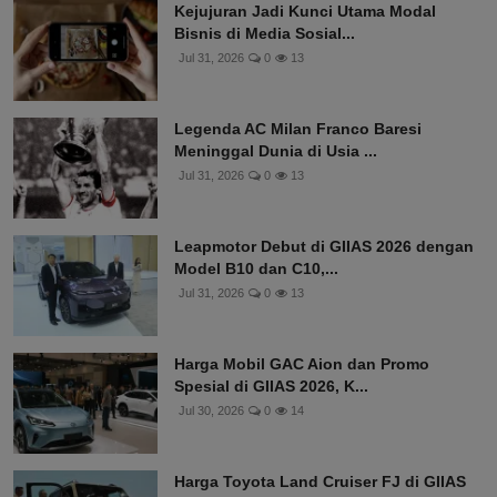
Kejujuran Jadi Kunci Utama Modal
Bisnis di Media Sosial...
Jul 31, 2026
0
13
Legenda AC Milan Franco Baresi
Meninggal Dunia di Usia ...
Jul 31, 2026
0
13
Leapmotor Debut di GIIAS 2026 dengan
Model B10 dan C10,...
Jul 31, 2026
0
13
Harga Mobil GAC Aion dan Promo
Spesial di GIIAS 2026, K...
Jul 30, 2026
0
14
Harga Toyota Land Cruiser FJ di GIIAS