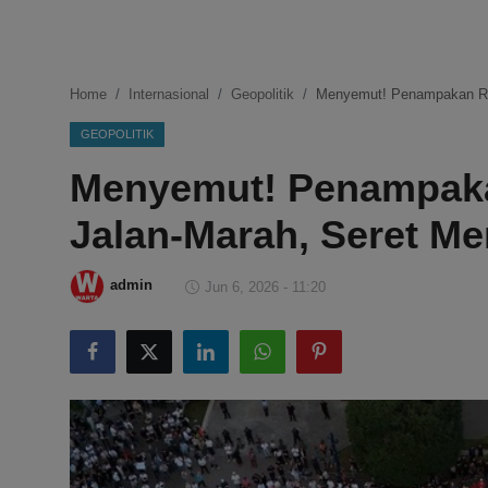
DMCA
Politik
Home
Internasional
Geopolitik
Menyemut! Penampakan Ri
Ekonomi
GEOPOLITIK
Menyemut! Penampaka
Internasional
Jalan-Marah, Seret M
Teknologi
Hiburan
admin
Jun 6, 2026 - 11:20
Kesehatan
Otomotif