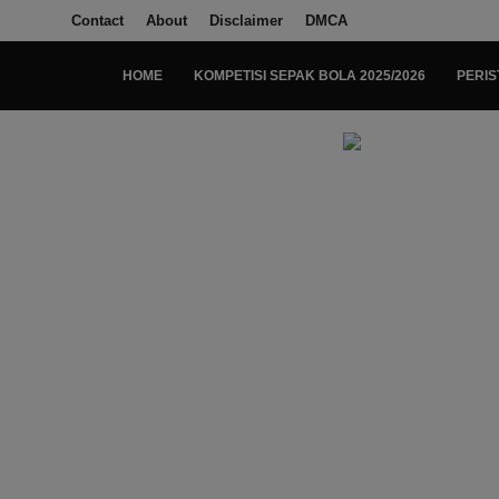
Contact
About
Disclaimer
DMCA
HOME
KOMPETISI SEPAK BOLA 2025/2026
PERIS
Login
Register
Home
Kompetisi Sepak Bola 2025/2026
Contact
About
Disclaimer
Peristiwa