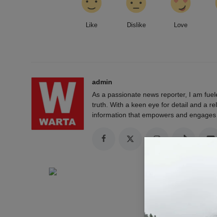
Like
Dislike
Love
admin
As a passionate news reporter, I am fue
truth. With a keen eye for detail and a rel
information that empowers and engages