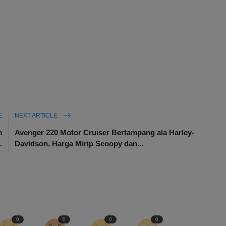
E
NEXT ARTICLE
m
Avenger 220 Motor Cruiser Bertampang ala Harley-
.
Davidson, Harga Mirip Scoopy dan...
0
0
0
0