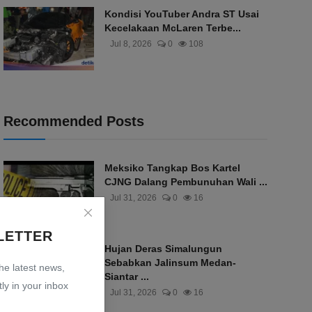
Kondisi YouTuber Andra ST Usai
Kecelakaan McLaren Terbe...
Jul 8, 2026
0
108
Recommended Posts
Meksiko Tangkap Bos Kartel
CJNG Dalang Pembunuhan Wali ...
Jul 31, 2026
0
16
LETTER
Hujan Deras Simalungun
Sebabkan Jalinsum Medan-
the latest news,
Siantar ...
ly in your inbox
Jul 31, 2026
0
16