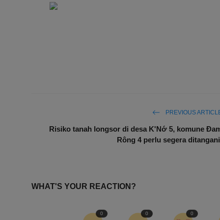
PREVIOUS ARTICL
Risiko tanah longsor di desa K'Nớ 5, komune Đa
Rông 4 perlu segera ditangani
WHAT'S YOUR REACTION?
0
0
0