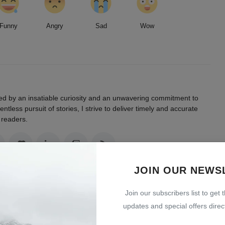
Funny
Angry
Sad
Wow
led by an insatiable curiosity and an unwavering commitment to
entless pursuit of stories, I strive to deliver timely and accurate
 readers.
JOIN OUR NEWS
Join our subscribers list to get 
updates and special offers direct