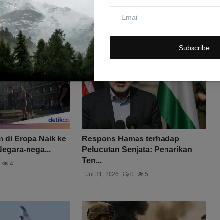
Subscribe
 di Eropa Naik ke
Respons Hamas terhadap
Negara-nega...
Pelucutan Senjata: Penarikan
Ten...
4
Jul 31, 2026
0
5