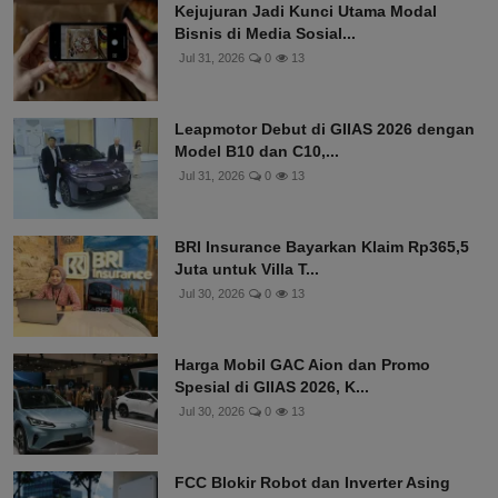
Kejujuran Jadi Kunci Utama Modal
Bisnis di Media Sosial...
Jul 31, 2026
0
13
Leapmotor Debut di GIIAS 2026 dengan
Model B10 dan C10,...
Jul 31, 2026
0
13
BRI Insurance Bayarkan Klaim Rp365,5
Juta untuk Villa T...
Jul 30, 2026
0
13
Harga Mobil GAC Aion dan Promo
Spesial di GIIAS 2026, K...
Jul 30, 2026
0
13
FCC Blokir Robot dan Inverter Asing