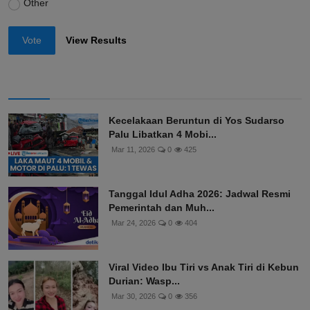
Other
Vote
View Results
Kecelakaan Beruntun di Yos Sudarso
Palu Libatkan 4 Mobi...
Mar 11, 2026
0
425
Tanggal Idul Adha 2026: Jadwal Resmi
Pemerintah dan Muh...
Mar 24, 2026
0
404
Viral Video Ibu Tiri vs Anak Tiri di Kebun
Durian: Wasp...
Mar 30, 2026
0
356