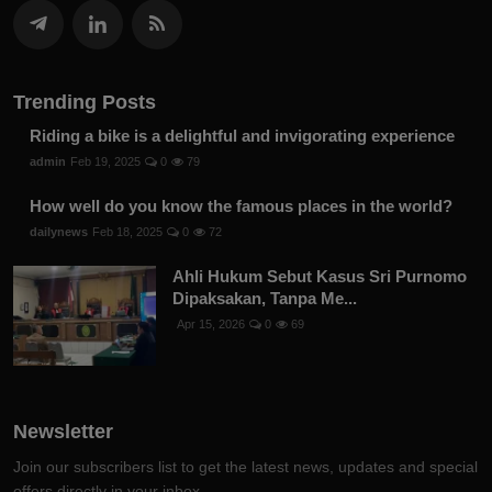
Trending Posts
Riding a bike is a delightful and invigorating experience
admin
Feb 19, 2025
0
79
How well do you know the famous places in the world?
dailynews
Feb 18, 2025
0
72
Ahli Hukum Sebut Kasus Sri Purnomo
Dipaksakan, Tanpa Me...
Apr 15, 2026
0
69
Newsletter
Join our subscribers list to get the latest news, updates and special
offers directly in your inbox