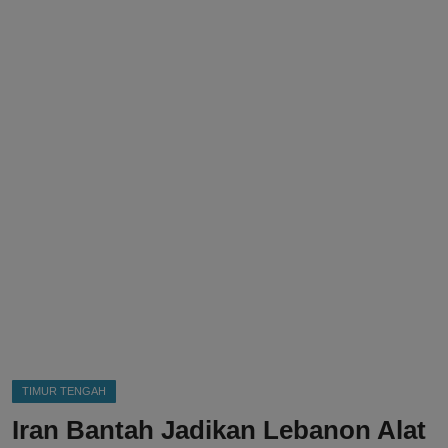
DMCA
Politik
Ekonomi
Internasional
Teknologi
Hiburan
Kesehatan
Otomotif
TIMUR TENGAH
Iran Bantah Jadikan Lebanon Alat