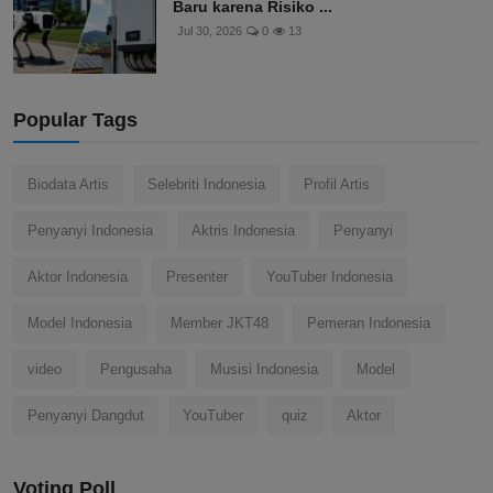
Baru karena Risiko ...
Jul 30, 2026
0
13
Popular Tags
Biodata Artis
Selebriti Indonesia
Profil Artis
Penyanyi Indonesia
Aktris Indonesia
Penyanyi
Aktor Indonesia
Presenter
YouTuber Indonesia
Model Indonesia
Member JKT48
Pemeran Indonesia
video
Pengusaha
Musisi Indonesia
Model
Penyanyi Dangdut
YouTuber
quiz
Aktor
Voting Poll