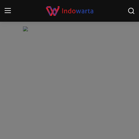
Login
Register
Home
Kompetisi Sepak Bola 2025/2026
Contact
About
Disclaimer
Peristiwa