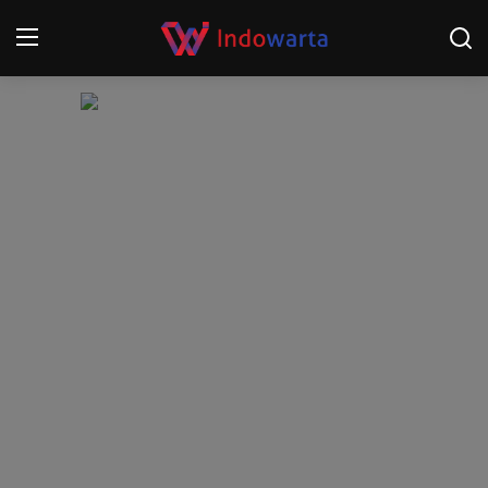
Login
Register
Home
Kompetisi Sepak Bola 2025/2026
Contact
About
Disclaimer
Peristiwa