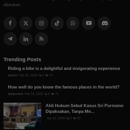
diberikan.
Trending Posts
Riding a bike is a delightful and invigorating experience
admin
Feb 19, 2025
0
79
How well do you know the famous places in the world?
dailynews
Feb 18, 2025
0
71
Ahli Hukum Sebut Kasus Sri Purnomo
Dipaksakan, Tanpa Me...
Apr 15, 2026
0
69