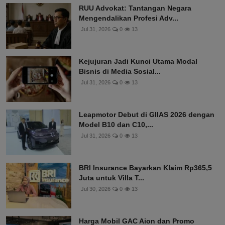
RUU Advokat: Tantangan Negara
Mengendalikan Profesi Adv...
Jul 31, 2026
0
13
Kejujuran Jadi Kunci Utama Modal
Bisnis di Media Sosial...
Jul 31, 2026
0
13
Leapmotor Debut di GIIAS 2026 dengan
Model B10 dan C10,...
Jul 31, 2026
0
13
BRI Insurance Bayarkan Klaim Rp365,5
Juta untuk Villa T...
Jul 30, 2026
0
13
Harga Mobil GAC Aion dan Promo