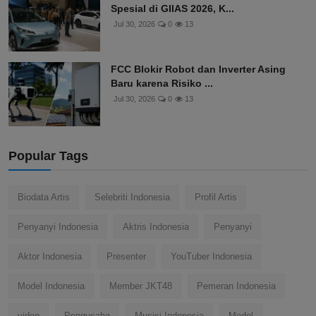
Spesial di GIIAS 2026, K...
Jul 30, 2026
0
13
FCC Blokir Robot dan Inverter Asing
Baru karena Risiko ...
Jul 30, 2026
0
13
Popular Tags
Biodata Artis
Selebriti Indonesia
Profil Artis
Penyanyi Indonesia
Aktris Indonesia
Penyanyi
Aktor Indonesia
Presenter
YouTuber Indonesia
Model Indonesia
Member JKT48
Pemeran Indonesia
video
Pengusaha
Musisi Indonesia
Model