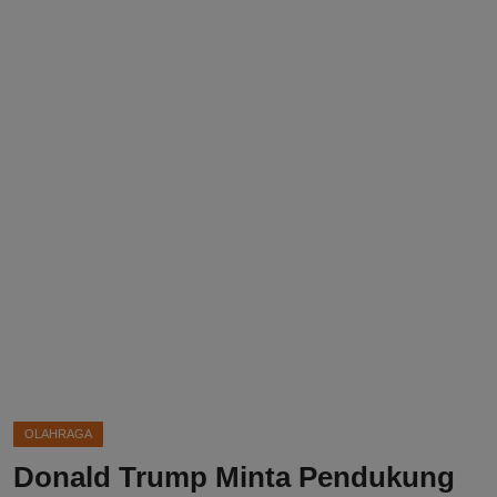
DMCA
Politik
Ekonomi
Internasional
Teknologi
Hiburan
Kesehatan
Otomotif
OLAHRAGA
Donald Trump Minta Pendukung