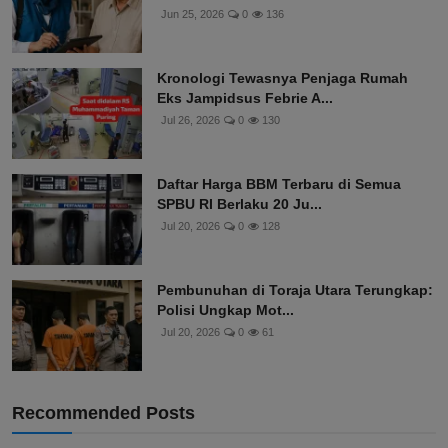
Jun 25, 2026
0
136
Kronologi Tewasnya Penjaga Rumah
Eks Jampidsus Febrie A...
Jul 26, 2026
0
130
Daftar Harga BBM Terbaru di Semua
SPBU RI Berlaku 20 Ju...
Jul 20, 2026
0
128
Pembunuhan di Toraja Utara Terungkap:
Polisi Ungkap Mot...
Jul 20, 2026
0
61
Recommended Posts