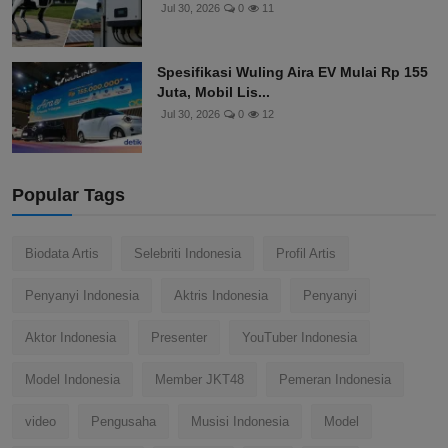
Jul 30, 2026
0
11
Spesifikasi Wuling Aira EV Mulai Rp 155
Juta, Mobil Lis...
Jul 30, 2026
0
12
Popular Tags
Biodata Artis
Selebriti Indonesia
Profil Artis
Penyanyi Indonesia
Aktris Indonesia
Penyanyi
Aktor Indonesia
Presenter
YouTuber Indonesia
Model Indonesia
Member JKT48
Pemeran Indonesia
video
Pengusaha
Musisi Indonesia
Model