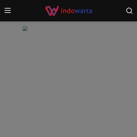
Login
Register
Home
Kompetisi Sepak Bola 2025/2026
Contact
About
Disclaimer
Peristiwa