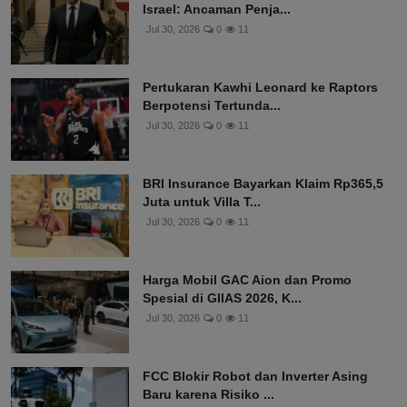
Israel: Ancaman Penja...
Jul 30, 2026
0
11
Pertukaran Kawhi Leonard ke Raptors
Berpotensi Tertunda...
Jul 30, 2026
0
11
BRI Insurance Bayarkan Klaim Rp365,5
Juta untuk Villa T...
Jul 30, 2026
0
11
Harga Mobil GAC Aion dan Promo
Spesial di GIIAS 2026, K...
Jul 30, 2026
0
11
FCC Blokir Robot dan Inverter Asing
Baru karena Risiko ...