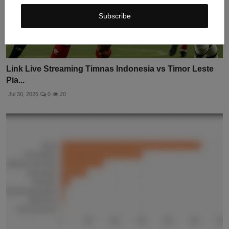
Subscribe
Link Live Streaming Timnas Indonesia vs Timor Leste
Pia...
Jul 30, 2026
0
20