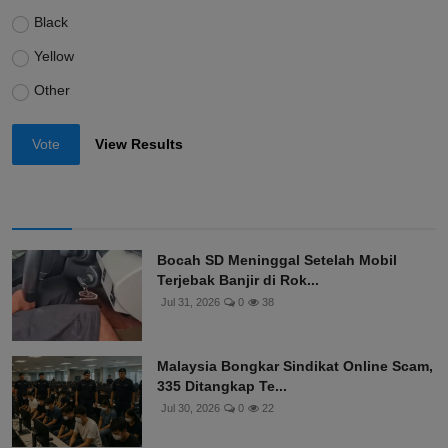
Black
Yellow
Other
Vote
View Results
Bocah SD Meninggal Setelah Mobil
Terjebak Banjir di Rok...
Jul 31, 2026
0
38
Malaysia Bongkar Sindikat Online Scam,
335 Ditangkap Te...
Jul 30, 2026
0
22