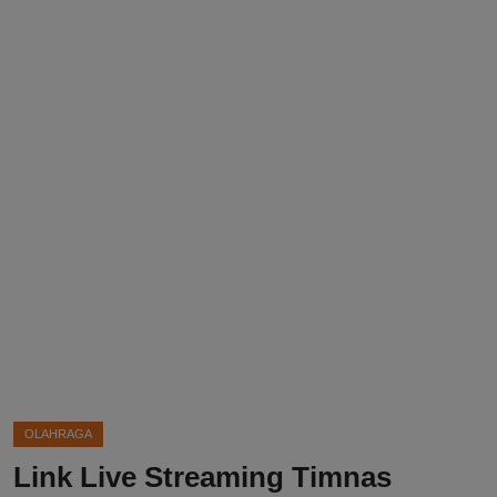
DMCA
Politik
Ekonomi
Internasional
Teknologi
Hiburan
Kesehatan
Otomotif
OLAHRAGA
Link Live Streaming Timnas