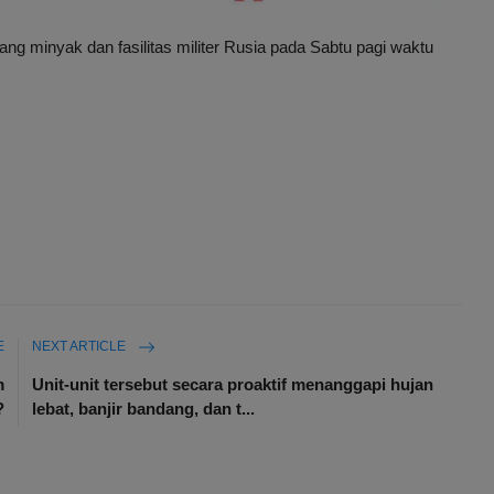
ng minyak dan fasilitas militer Rusia pada Sabtu pagi waktu
E
NEXT ARTICLE
m
Unit-unit tersebut secara proaktif menanggapi hujan
?
lebat, banjir bandang, dan t...