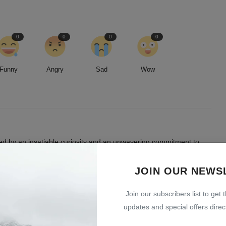
0
0
0
0
Funny
Angry
Sad
Wow
led by an insatiable curiosity and an unwavering commitment to
entless pursuit of stories, I strive to deliver timely and accurate
 readers.
JOIN OUR NEWS
Join our subscribers list to get 
updates and special offers direct