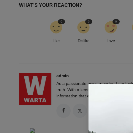
WHAT'S YOUR REACTION?
0
0
0
Like
Dislike
Love
admin
As a passionate news reporter, I am fue
truth. With a keen eye for detail and a rel
information that empowers and engages