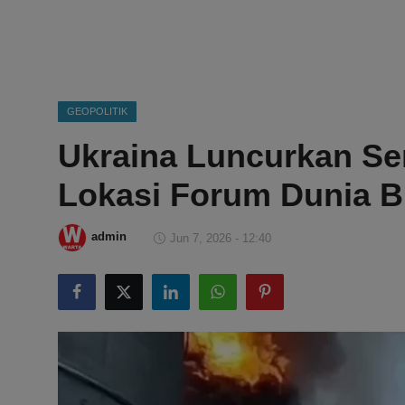
DMCA
Politik
Ekonomi
GEOPOLITIK
Ukraina Luncurkan Se
Internasional
Lokasi Forum Dunia B
Teknologi
Hiburan
admin
Jun 7, 2026 - 12:40
Kesehatan
Otomotif