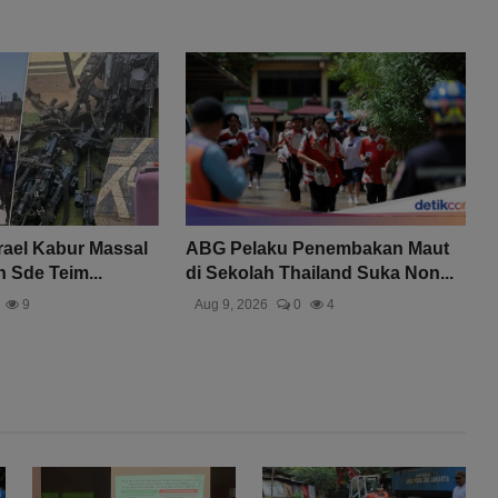
srael Kabur Massal
ABG Pelaku Penembakan Maut
 Sde Teim...
di Sekolah Thailand Suka Non...
9
Aug 9, 2026
0
4