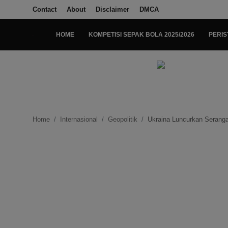
Contact
About
Disclaimer
DMCA
HOME
KOMPETISI SEPAK BOLA 2025/2026
PERIS
Login
Register
Home
Kompetisi Sepak Bola 2025/2026
Home
Internasional
Geopolitik
Ukraina Luncurkan Seranga
Contact
About
Disclaimer
Peristiwa