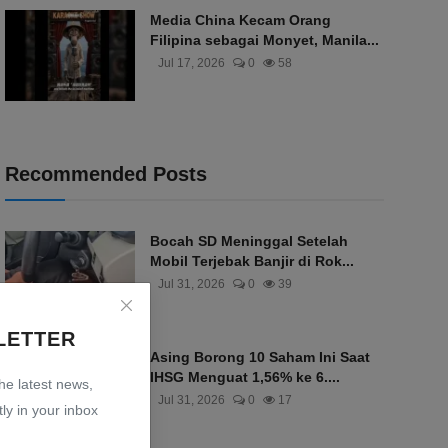
Media China Kecam Orang
Filipina sebagai Monyet, Manila...
Jul 17, 2026
0
58
Recommended Posts
Bocah SD Meninggal Setelah
Mobil Terjebak Banjir di Rok...
Jul 31, 2026
0
39
LETTER
Asing Borong 10 Saham Ini Saat
IHSG Menguat 1,56% ke 6....
the latest news,
Jul 31, 2026
0
17
ly in your inbox