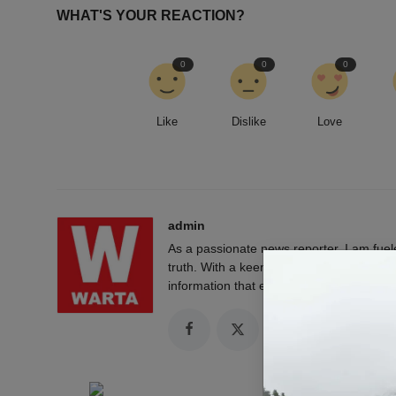
WHAT'S YOUR REACTION?
0
0
0
Like
Dislike
Love
admin
As a passionate news reporter, I am fue
truth. With a keen eye for detail and a rel
information that empowers and engages