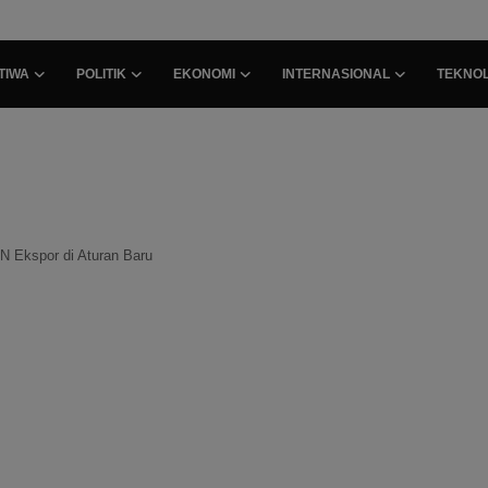
TIWA
POLITIK
EKONOMI
INTERNASIONAL
TEKNOL
N Ekspor di Aturan Baru