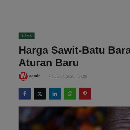
DMCA
Politik
Ekonomi
BISNIS
Harga Sawit-Batu Bar
Internasional
Aturan Baru
Teknologi
Hiburan
admin
Jun 7, 2026 - 14:00
Kesehatan
Otomotif