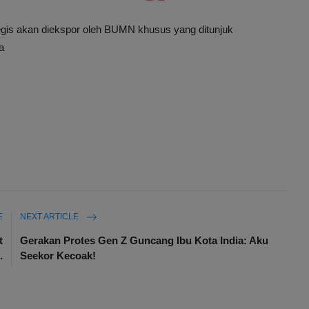
tegis akan diekspor oleh BUMN khusus yang ditunjuk
a
E
NEXT ARTICLE
t
Gerakan Protes Gen Z Guncang Ibu Kota India: Aku
.
Seekor Kecoak!