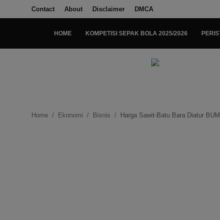
Contact
About
Disclaimer
DMCA
HOME
KOMPETISI SEPAK BOLA 2025/2026
PERIS
Login
Register
Home
Kompetisi Sepak Bola 2025/2026
Home
Ekonomi
Bisnis
Harga Sawit-Batu Bara Diatur BUM
Contact
About
Disclaimer
Peristiwa