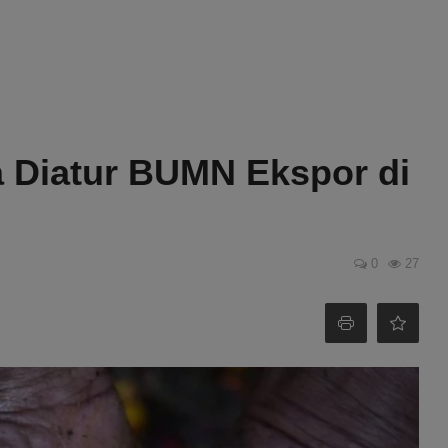
a Diatur BUMN Ekspor di
0
27