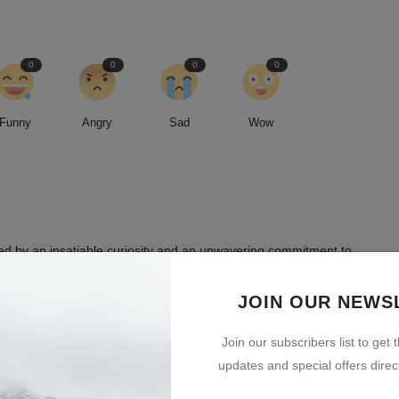
0
0
0
0
Funny
Angry
Sad
Wow
led by an insatiable curiosity and an unwavering commitment to
entless pursuit of stories, I strive to deliver timely and accurate
 readers.
JOIN OUR NEWS
Join our subscribers list to get 
updates and special offers direct