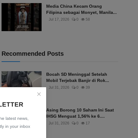
Media China Kecam Orang
Filipina sebagai Monyet, Manila...
Jul 17, 2026
0
58
Recommended Posts
Bocah SD Meninggal Setelah
Mobil Terjebak Banjir di Rok...
Jul 31, 2026
0
39
LETTER
Asing Borong 10 Saham Ini Saat
IHSG Menguat 1,56% ke 6....
the latest news,
Jul 31, 2026
0
17
ly in your inbox