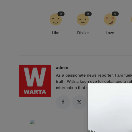
0
0
0
Like
Dislike
Love
admin
As a passionate news reporter, I am fue
truth. With a keen eye for detail and a rel
information that empowers and engages