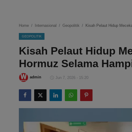
DMCA
Politik
Home
Internasional
Geopolitik
Kisah Pelaut Hidup Meceka
Ekonomi
GEOPOLITIK
Kisah Pelaut Hidup Me
Internasional
Hormuz Selama Hampir
Teknologi
Hiburan
admin
Jun 7, 2026 - 15:20
Kesehatan
Otomotif