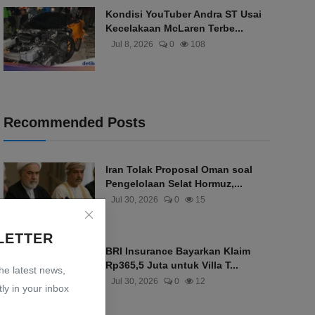
Kondisi YouTuber Andra ST Usai
Kecelakaan McLaren Terbe...
Jul 8, 2026
0
108
Recommended Posts
Iran Tolak Proposal Oman soal
Pengelolaan Selat Hormuz,...
Jul 30, 2026
0
15
LETTER
BRI Insurance Bayarkan Klaim
Rp365,5 Juta untuk Villa T...
the latest news,
Jul 30, 2026
0
12
ly in your inbox