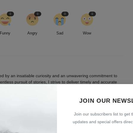
0
0
0
0
Funny
Angry
Sad
Wow
led by an insatiable curiosity and an unwavering commitment to
entless pursuit of stories, I strive to deliver timely and accurate
 readers.
JOIN OUR NEWS
Join our subscribers list to get 
updates and special offers direct