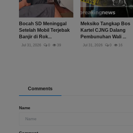
Bocah SD Meninggal
Meksiko Tangkap Bos
Setelah Mobil Terjebak
Kartel CJNG Dalang
Banjir di Rok...
Pembunuhan Wali ...
Jul 31, 2026
0
39
Jul 31, 2026
0
16
Comments
Name
Comment