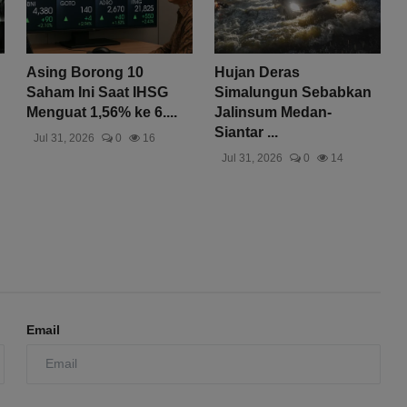
Asing Borong 10
Hujan Deras
Saham Ini Saat IHSG
Simalungun Sebabkan
Menguat 1,56% ke 6....
Jalinsum Medan-
Siantar ...
Jul 31, 2026
0
16
Jul 31, 2026
0
14
Email