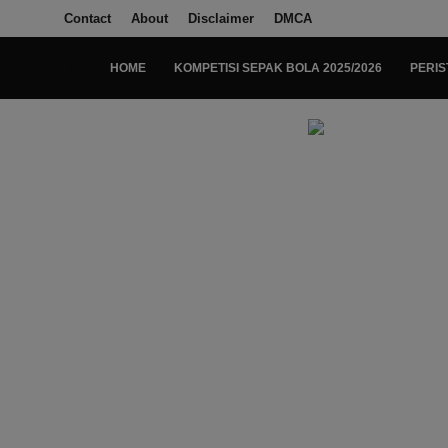
Contact
About
Disclaimer
DMCA
HOME
KOMPETISI SEPAK BOLA 2025/2026
PERIS
Login
Register
Home
Kompetisi Sepak Bola 2025/2026
Contact
About
Disclaimer
Peristiwa