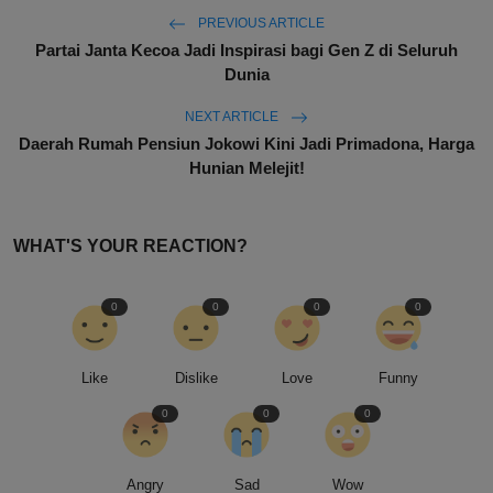
PREVIOUS ARTICLE
Partai Janta Kecoa Jadi Inspirasi bagi Gen Z di Seluruh
Dunia
NEXT ARTICLE
Daerah Rumah Pensiun Jokowi Kini Jadi Primadona, Harga
Hunian Melejit!
WHAT'S YOUR REACTION?
0
0
0
0
Like
Dislike
Love
Funny
0
0
0
Angry
Sad
Wow