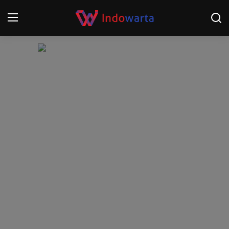
Login
Register
Home
Kompetisi Sepak Bola 2025/2026
Contact
About
Disclaimer
Peristiwa