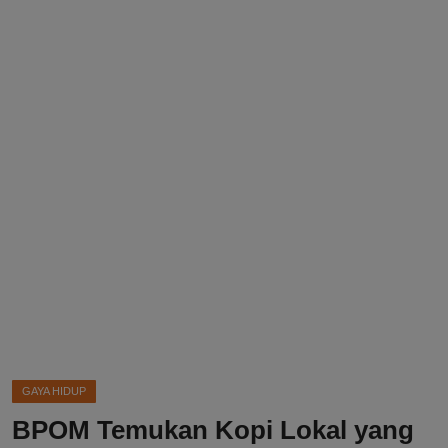
DMCA
Politik
Ekonomi
Internasional
Teknologi
Hiburan
Kesehatan
Otomotif
GAYA HIDUP
BPOM Temukan Kopi Lokal yang