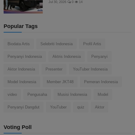
Jul 30, 2026
0
14
Popular Tags
Biodata Artis
Selebriti Indonesia
Profil Artis
Penyanyi Indonesia
Aktris Indonesia
Penyanyi
Aktor Indonesia
Presenter
YouTuber Indonesia
Model Indonesia
Member JKT48
Pemeran Indonesia
video
Pengusaha
Musisi Indonesia
Model
Penyanyi Dangdut
YouTuber
quiz
Aktor
Voting Poll