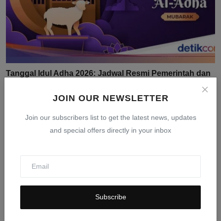
Tanggal Idul Adha 2026: Jadwal Resmi Pemerintah dan
Muh...
JOIN OUR NEWSLETTER
Mar 24, 2026
0
405
Join our subscribers list to get the latest news, updates
and special offers directly in your inbox
Subscribe