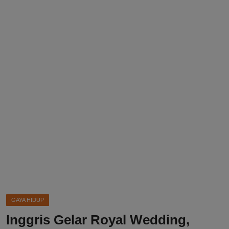
DMCA
Politik
Ekonomi
Internasional
Teknologi
Hiburan
Kesehatan
Otomotif
GAYA HIDUP
Inggris Gelar Royal Wedding,