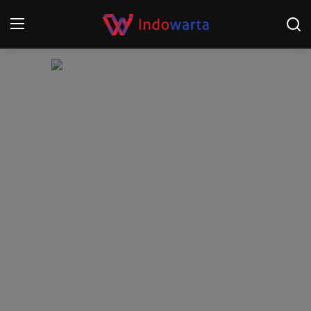
Login
Register
Home
Kompetisi Sepak Bola 2025/2026
Contact
About
Disclaimer
Peristiwa