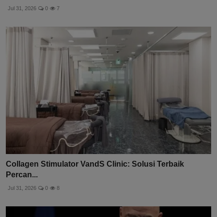
Jul 31, 2026
0
7
Collagen Stimulator VandS Clinic: Solusi Terbaik
Percan...
Jul 31, 2026
0
8