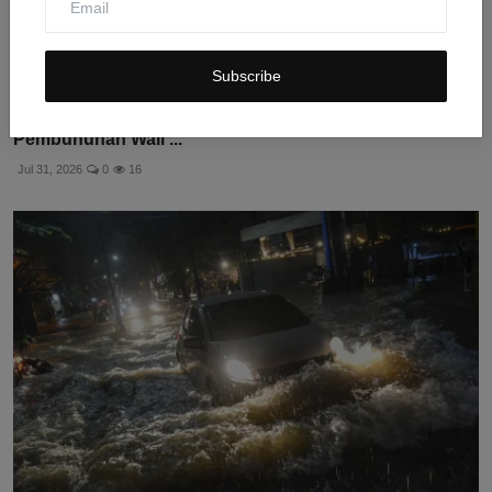
Subscribe
Meksiko Tangkap Bos Kartel CJNG Dalang
Pembunuhan Wali ...
Jul 31, 2026
0
16