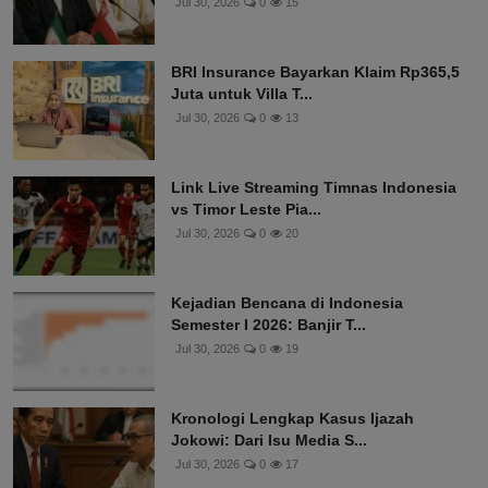
Jul 30, 2026
0
15
BRI Insurance Bayarkan Klaim Rp365,5
Juta untuk Villa T...
Jul 30, 2026
0
13
Link Live Streaming Timnas Indonesia
vs Timor Leste Pia...
Jul 30, 2026
0
20
Kejadian Bencana di Indonesia
Semester I 2026: Banjir T...
Jul 30, 2026
0
19
Kronologi Lengkap Kasus Ijazah
Jokowi: Dari Isu Media S...
Jul 30, 2026
0
17