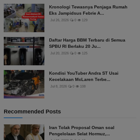
Kronologi Tewasnya Penjaga Rumah
Eks Jampidsus Febrie A...
Jul 26, 2026
0
129
Daftar Harga BBM Terbaru di Semua
SPBU RI Berlaku 20 Ju...
Jul 20, 2026
0
125
Kondisi YouTuber Andra ST Usai
Kecelakaan McLaren Terbe...
Jul 8, 2026
0
108
Recommended Posts
Iran Tolak Proposal Oman soal
Pengelolaan Selat Hormuz,...