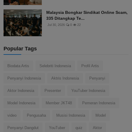
Malaysia Bongkar Sindikat Online Scam,
335 Ditangkap Te...
Jul 30, 2026
0
22
Popular Tags
Biodata Artis
Selebriti Indonesia
Profil Artis
Penyanyi Indonesia
Aktris Indonesia
Penyanyi
Aktor Indonesia
Presenter
YouTuber Indonesia
Model Indonesia
Member JKT48
Pemeran Indonesia
video
Pengusaha
Musisi Indonesia
Model
Penyanyi Dangdut
YouTuber
quiz
Aktor