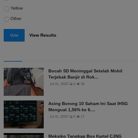
Yellow
Other
Vote
View Results
Bocah SD Meninggal Setelah Mobil
Terjebak Banjir di Rok...
Jul 31, 2026
0
39
Asing Borong 10 Saham Ini Saat IHSG
Menguat 1,56% ke 6....
Jul 31, 2026
0
17
Meksiko Tangkap Bos Kartel CJNG