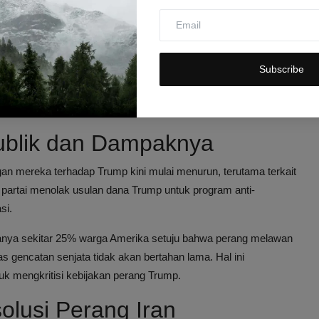
ngutan suara terkait War Powers Act yang tidak tepat waktu
 dasarnya memberi tahu negara sponsor terorisme nomor satu di
dang saya lakukan terhadap mereka dan bahwa saya harus
Subscribe
ia sebut "membelot" karena mendukung resolusi tersebut.
n membuat tugasnya lebih berat.
epublik dan Dampaknya
an mereka terhadap Trump kini mulai menurun, terutama terkait
a partai menolak usulan dana Trump untuk program anti-
si.
anya sekitar 25% warga Amerika setuju bahwa perang melawan
 gencatan senjata tidak akan bertahan lama. Hal ini
 mengkritisi kebijakan perang Trump.
olusi Perang Iran