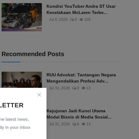
Kondisi YouTuber Andra ST Usai
Kecelakaan McLaren Terbe...
Jul 8, 2026
0
108
Recommended Posts
RUU Advokat: Tantangan Negara
Mengendalikan Profesi Adv...
Jul 31, 2026
0
13
LETTER
Kejujuran Jadi Kunci Utama
Modal Bisnis di Media Sosial...
the latest news,
Jul 31, 2026
0
13
ly in your inbox