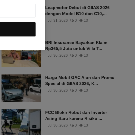
Leapmotor Debut di GIIAS 2026
dengan Model B10 dan C10,...
Jul 31, 2026
0
13
BRI Insurance Bayarkan Klaim
Rp365,5 Juta untuk Villa T...
Jul 30, 2026
0
13
Harga Mobil GAC Aion dan Promo
Spesial di GIIAS 2026, K...
Jul 30, 2026
0
13
FCC Blokir Robot dan Inverter
Asing Baru karena Risiko ...
Jul 30, 2026
0
13