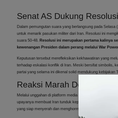
Senat AS Dukung Resolusi
Dalam pemungutan suara yang berlangsung pada Selasa (2
untuk menarik pasukan militer dari Iran. Resolusi ini m
suara 50-48.
Resolusi ini merupakan pertama kalinya 
kewenangan Presiden dalam perang melalui War Power
Keputusan tersebut merefleksikan kekhawatiran yang melua
terhadap eskalasi konflik di Iran. Meski bersifat simbolis
partai yang selama ini dikenal solid mendukung kebijakan 
Reaksi Marah Donald Tru
Melalui unggahan di platform media sosialnya, Truth Soci
upayanya membuat Iran tunduk kepada Amerika Serikat. D
yang siap menyerah dan menghormati AS untuk pertama k