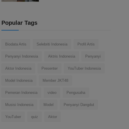
Popular Tags
Biodata Artis
Selebriti Indonesia
Profil Artis
Penyanyi Indonesia
Aktris Indonesia
Penyanyi
Aktor Indonesia
Presenter
YouTuber Indonesia
Model Indonesia
Member JKT48
Pemeran Indonesia
video
Pengusaha
Musisi Indonesia
Model
Penyanyi Dangdut
YouTuber
quiz
Aktor