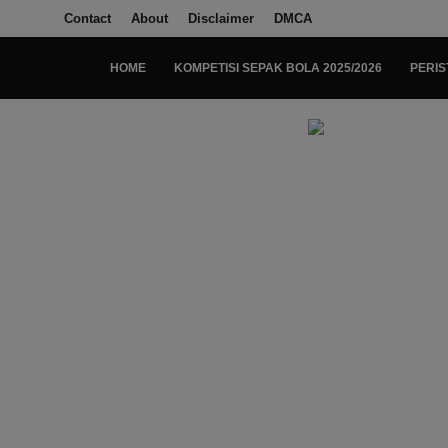
Contact
About
Disclaimer
DMCA
HOME
KOMPETISI SEPAK BOLA 2025/2026
PERIS
Login
Register
Home
Kompetisi Sepak Bola 2025/2026
Contact
About
Disclaimer
Peristiwa