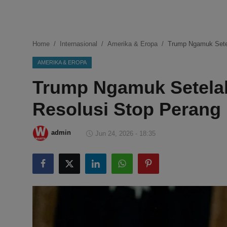
DMCA
Politik
Home
Internasional
Amerika & Eropa
Trump Ngamuk Setel
Ekonomi
AMERIKA & EROPA
Trump Ngamuk Setela
Internasional
Resolusi Stop Perang 
Teknologi
Hiburan
admin
Jun 24, 2026 - 18:35
Kesehatan
Otomotif