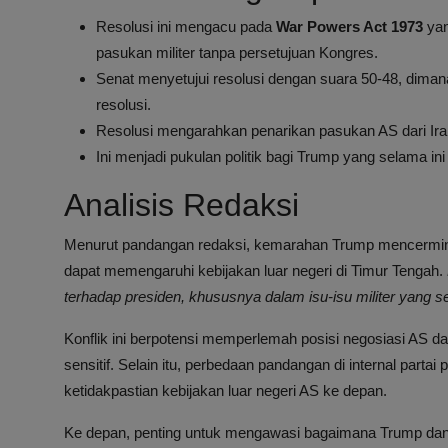
Resolusi ini mengacu pada
War Powers Act 1973
yan
pasukan militer tanpa persetujuan Kongres.
Senat menyetujui resolusi dengan suara 50-48, dim
resolusi.
Resolusi mengarahkan penarikan pasukan AS dari Iran
Ini menjadi pukulan politik bagi Trump yang selama in
Analisis Redaksi
Menurut pandangan redaksi, kemarahan Trump mencerminka
dapat memengaruhi kebijakan luar negeri di Timur Tengah.
terhadap presiden, khususnya dalam isu-isu militer yang s
Konflik ini berpotensi memperlemah posisi negosiasi AS d
sensitif. Selain itu, perbedaan pandangan di internal par
ketidakpastian kebijakan luar negeri AS ke depan.
Ke depan, penting untuk mengawasi bagaimana Trump dan 