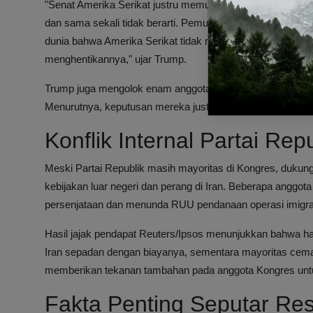
"Senat Amerika Serikat justru memutuskan menggelar pemu
dan sama sekali tidak berarti. Pemungutan suara itu pada
dunia bahwa Amerika Serikat tidak menyukai apa yang se
menghentikannya," ujar Trump.
Trump juga mengolok enam anggota Partai Republik yang d
Menurutnya, keputusan mereka justru membantu musuh da
Konflik Internal Partai R
Meski Partai Republik masih mayoritas di Kongres, dukung
kebijakan luar negeri dan perang di Iran. Beberapa anggot
persenjataan dan menunda RUU pendanaan operasi imigra
Hasil jajak pendapat Reuters/Ipsos menunjukkan bahwa h
Iran sepadan dengan biayanya, sementara mayoritas cemas
memberikan tekanan tambahan pada anggota Kongres untuk
Fakta Penting Seputar Res