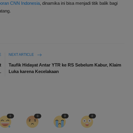
poran CNN Indonesia
, dinamika ini bisa menjadi titik balik bagi
atang.
E
NEXT ARTICLE
t
Taufik Hidayat Antar YTR ke RS Sebelum Kabur, Klaim
.
Luka karena Kecelakaan
0
0
0
0