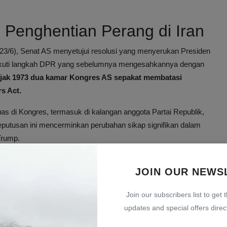
 Penghentian Perang di Iran
3/6), Senat AS menyetujui resolusi yang menyerukan Presiden
engikuti langkah DPR yang sebelumnya mengesahkannya dengan
sejak 1973 dua kamar Kongres AS sepakat membatasi
s Act.
s di Kongres, termasuk di kalangan anggota Partai Republik,
, keputusan ini mencerminkan perubahan sikap signifikan dalam
Trump.
mp
JOIN OUR NEWS
al, Trump menilai bahwa langkah Senat tersebut merusak
Join our subscribers list to get 
ia menegaskan telah membawa Iran ke posisi "ujung tanduk"
updates and special offers direct
alinya dalam beberapa dekade.