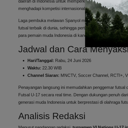
daerah di Indonesia untuk memperkuat skuad Garuda Muda.
menghadapi kompetisi internasional yang ketat dan penuh 
Laga pembuka melawan Spanyol merupakan tantangan besar
futsal terbaik di dunia, sehingga pertandingan ini menja
para pemain muda Indonesia di kancah global.
Jadwal dan Cara Menyaksi
Hari/Tanggal:
Rabu, 24 Juni 2026
Waktu:
22.30 WIB
Channel Siaran:
MNCTV, Soccer Channel, RCTI+, V
Penayangan langsung ini memudahkan penggemar futsal di
Futsal U-17 secara real time. Dengan dukungan penuh dar
generasi muda Indonesia untuk berprestasi di olahraga futs
Analisis Redaksi
Menurut pandangan redaksi,
turnamen VI Nations U-17 in