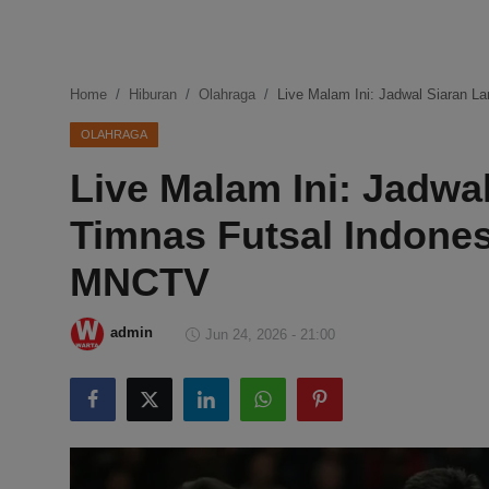
DMCA
Politik
Home
Hiburan
Olahraga
Live Malam Ini: Jadwal Siaran 
Ekonomi
OLAHRAGA
Live Malam Ini: Jadwa
Internasional
Timnas Futsal Indones
Teknologi
MNCTV
Hiburan
admin
Jun 24, 2026 - 21:00
Kesehatan
Otomotif