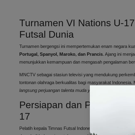
Turnamen VI Nations U-17
Futsal Dunia
Turnamen bergengsi ini mempertemukan enam negara kuat f
Portugal, Spanyol, Maroko, dan Prancis
. Ajang ini men
menunjukkan kemampuan dan mengasah pengalaman bertand
MNCTV sebagai stasiun televisi yang mendukung perkemb
tontonan olahraga berkualitas bagi masyarakat Indonesia. M
langsung perjuangan talenta muda yang diproyeksikan men
Persiapan dan Perjalanan 
17
Pelatih kepala Timnas Futsal Indonesia U-17,
Hector Sout