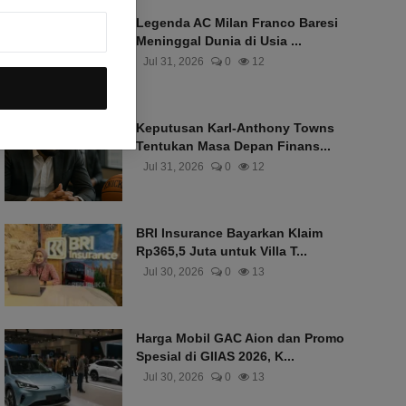
Legenda AC Milan Franco Baresi
Meninggal Dunia di Usia ...
Jul 31, 2026
0
12
Keputusan Karl-Anthony Towns
Tentukan Masa Depan Finans...
Jul 31, 2026
0
12
BRI Insurance Bayarkan Klaim
Rp365,5 Juta untuk Villa T...
Jul 30, 2026
0
13
Harga Mobil GAC Aion dan Promo
Spesial di GIIAS 2026, K...
Jul 30, 2026
0
13