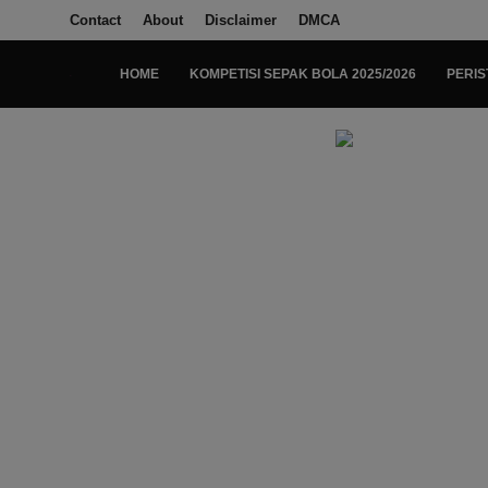
Contact
About
Disclaimer
DMCA
HOME
KOMPETISI SEPAK BOLA 2025/2026
PERIS
Login
Register
Home
Kompetisi Sepak Bola 2025/2026
Contact
About
Disclaimer
Peristiwa