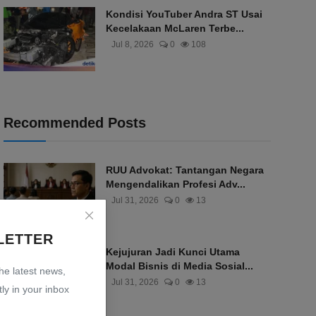
Kondisi YouTuber Andra ST Usai
Kecelakaan McLaren Terbe...
Jul 8, 2026
0
108
Recommended Posts
RUU Advokat: Tantangan Negara
Mengendalikan Profesi Adv...
Jul 31, 2026
0
13
LETTER
Kejujuran Jadi Kunci Utama
Modal Bisnis di Media Sosial...
the latest news,
Jul 31, 2026
0
13
ly in your inbox