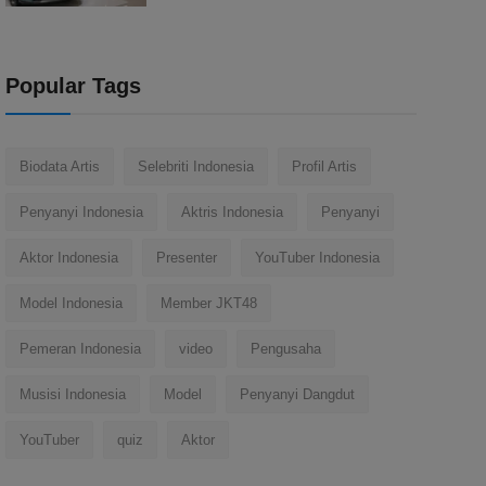
Popular Tags
Biodata Artis
Selebriti Indonesia
Profil Artis
Penyanyi Indonesia
Aktris Indonesia
Penyanyi
Aktor Indonesia
Presenter
YouTuber Indonesia
Model Indonesia
Member JKT48
Pemeran Indonesia
video
Pengusaha
Musisi Indonesia
Model
Penyanyi Dangdut
YouTuber
quiz
Aktor