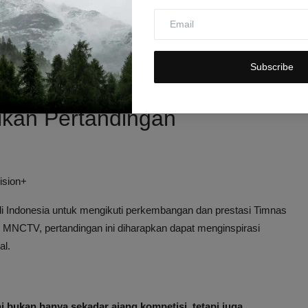
 Seleksi ketat ini menunjukkan keseriusan Indonesia dalam
gengsi.
. Spanyol terkenal sebagai salah satu negara dengan tradisi
Subscribe
di momen penting untuk membuktikan kualitas dan kemampuan
kan Pertandingan
ision+
 Indonesia untuk mengikuti perkembangan dan prestasi Timnas
i MNCTV, pertandingan ini diharapkan dapat menginspirasi
al.
i bukan hanya sekadar ajang kompetisi, tetapi juga