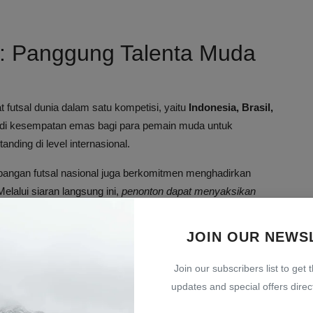
: Panggung Talenta Muda
utsal dunia dalam satu kompetisi, yaitu
Indonesia, Brasil,
jadi kesempatan emas bagi para pemain muda untuk
ing di level internasional.
angan futsal nasional juga berkomitmen menghadirkan
elalui siaran langsung ini,
penonton dapat menyaksikan
jadi bintang masa depan futsal
.
JOIN OUR NEWS
Timnas Futsal Indonesia U-
Join our subscribers list to get 
updates and special offers direct
o
, telah melakukan pencarian talenta terbaik dari berbagai