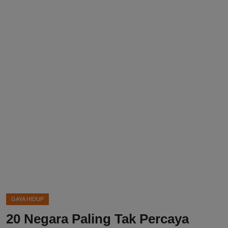
DMCA
Politik
Ekonomi
Internasional
Teknologi
Hiburan
Kesehatan
Otomotif
GAYA HIDUP
20 Negara Paling Tak Percaya