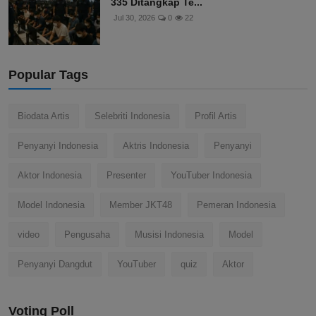
335 Ditangkap Te...
Jul 30, 2026
0
22
Popular Tags
Biodata Artis
Selebriti Indonesia
Profil Artis
Penyanyi Indonesia
Aktris Indonesia
Penyanyi
Aktor Indonesia
Presenter
YouTuber Indonesia
Model Indonesia
Member JKT48
Pemeran Indonesia
video
Pengusaha
Musisi Indonesia
Model
Penyanyi Dangdut
YouTuber
quiz
Aktor
Voting Poll