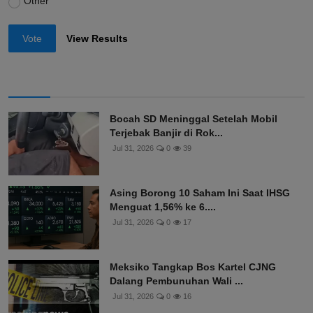
Other
Vote
View Results
Bocah SD Meninggal Setelah Mobil
Terjebak Banjir di Rok...
Jul 31, 2026
0
39
Asing Borong 10 Saham Ini Saat IHSG
Menguat 1,56% ke 6....
Jul 31, 2026
0
17
Meksiko Tangkap Bos Kartel CJNG
Dalang Pembunuhan Wali ...
Jul 31, 2026
0
16