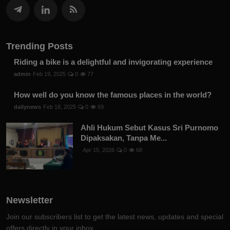
Trending Posts
Riding a bike is a delightful and invigorating experience
admin
Feb 19, 2025
0
77
How well do you know the famous places in the world?
dailynews
Feb 18, 2025
0
69
Ahli Hukum Sebut Kasus Sri Purnomo
Dipaksakan, Tanpa Me...
Apr 15, 2026
0
68
Newsletter
Join our subscribers list to get the latest news, updates and special
offers directly in your inbox