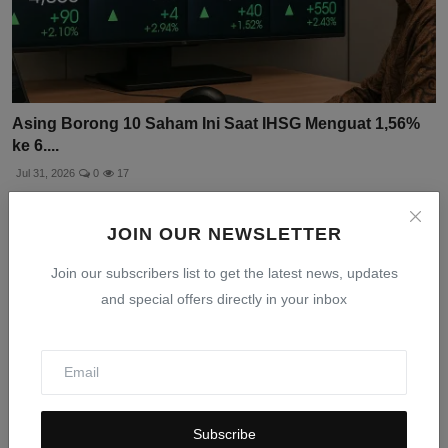
Asing Borong 10 Saham Ini Saat IHSG Menguat 1,56%
ke 6....
Jul 31, 2026
0
17
JOIN OUR NEWSLETTER
Join our subscribers list to get the latest news, updates
and special offers directly in your inbox
Subscribe