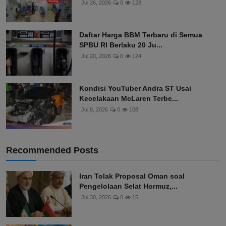
Jul 26, 2026
0
128
Daftar Harga BBM Terbaru di Semua
SPBU RI Berlaku 20 Ju...
Jul 20, 2026
0
124
Kondisi YouTuber Andra ST Usai
Kecelakaan McLaren Terbe...
Jul 8, 2026
0
108
Recommended Posts
Iran Tolak Proposal Oman soal
Pengelolaan Selat Hormuz,...
Jul 30, 2026
0
15