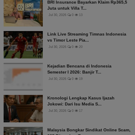
BRI Insurance Bayarkan Klaim Rp365,5
Juta untuk Villa T...
Jul 30, 2026
0
13
Link Live Streaming Timnas Indonesia
vs Timor Leste Pia...
Jul 30, 2026
0
20
Kejadian Bencana di Indonesia
Semester I 2026: Banjir T...
Jul 30, 2026
0
19
Kronologi Lengkap Kasus Ijazah
Jokowi: Dari Isu Media S...
Jul 30, 2026
0
17
Malaysia Bongkar Sindikat Online Scam,