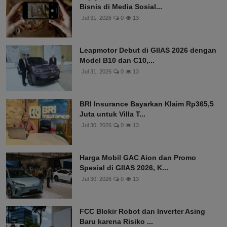
Bisnis di Media Sosial...
Jul 31, 2026
0
13
Leapmotor Debut di GIIAS 2026 dengan
Model B10 dan C10,...
Jul 31, 2026
0
13
BRI Insurance Bayarkan Klaim Rp365,5
Juta untuk Villa T...
Jul 30, 2026
0
13
Harga Mobil GAC Aion dan Promo
Spesial di GIIAS 2026, K...
Jul 30, 2026
0
13
FCC Blokir Robot dan Inverter Asing
Baru karena Risiko ...