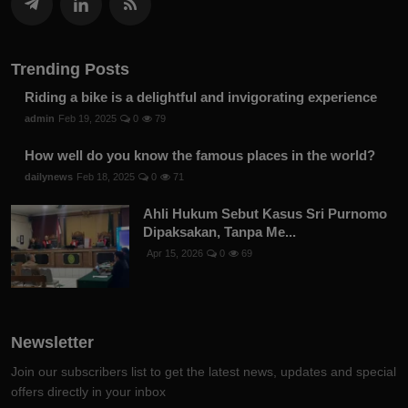
Trending Posts
Riding a bike is a delightful and invigorating experience
admin
Feb 19, 2025
0
79
How well do you know the famous places in the world?
dailynews
Feb 18, 2025
0
71
Ahli Hukum Sebut Kasus Sri Purnomo
Dipaksakan, Tanpa Me...
Apr 15, 2026
0
69
Newsletter
Join our subscribers list to get the latest news, updates and special
offers directly in your inbox