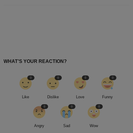
WHAT'S YOUR REACTION?
0
0
0
0
Like
Dislike
Love
Funny
0
0
0
Angry
Sad
Wow