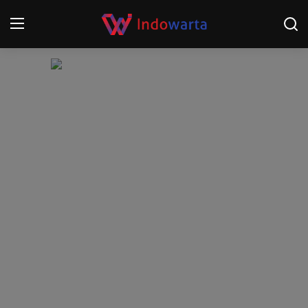
Login
Register
Home
Kompetisi Sepak Bola 2025/2026
Contact
About
Disclaimer
Peristiwa