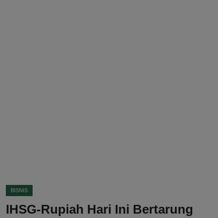
DMCA
Politik
Ekonomi
Internasional
Teknologi
Hiburan
Kesehatan
Otomotif
BISNIS
IHSG-Rupiah Hari Ini Bertarung