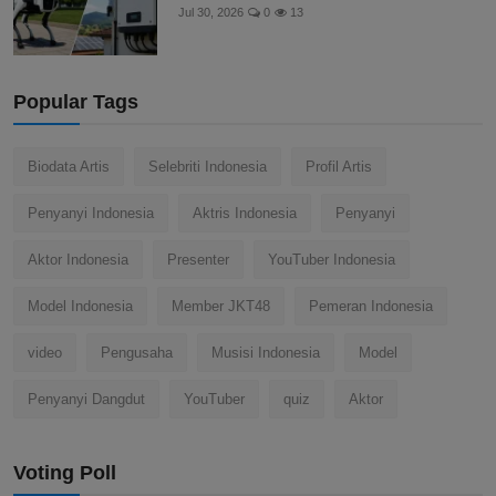
Jul 30, 2026
0
13
Popular Tags
Biodata Artis
Selebriti Indonesia
Profil Artis
Penyanyi Indonesia
Aktris Indonesia
Penyanyi
Aktor Indonesia
Presenter
YouTuber Indonesia
Model Indonesia
Member JKT48
Pemeran Indonesia
video
Pengusaha
Musisi Indonesia
Model
Penyanyi Dangdut
YouTuber
quiz
Aktor
Voting Poll