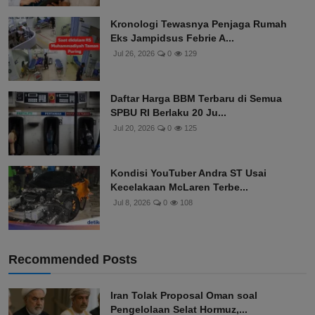
Kronologi Tewasnya Penjaga Rumah
Eks Jampidsus Febrie A...
Jul 26, 2026
0
129
Daftar Harga BBM Terbaru di Semua
SPBU RI Berlaku 20 Ju...
Jul 20, 2026
0
125
Kondisi YouTuber Andra ST Usai
Kecelakaan McLaren Terbe...
Jul 8, 2026
0
108
Recommended Posts
Iran Tolak Proposal Oman soal
Pengelolaan Selat Hormuz,...