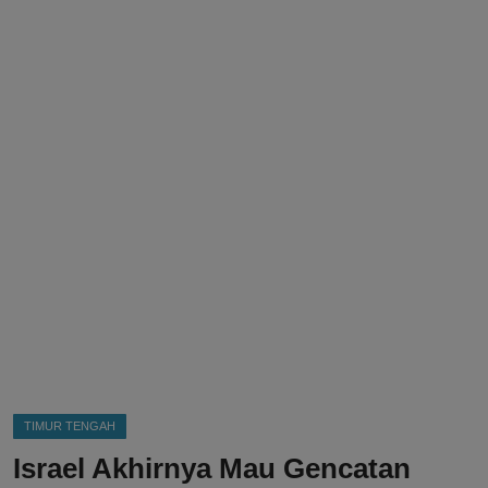
DMCA
Politik
Ekonomi
Internasional
Teknologi
Hiburan
Kesehatan
Otomotif
TIMUR TENGAH
Israel Akhirnya Mau Gencatan