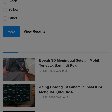
Black
Yellow
Other
Vote
View Results
Bocah SD Meninggal Setelah Mobil
Terjebak Banjir di Rok...
Jul 31, 2026
0
39
Asing Borong 10 Saham Ini Saat IHSG
Menguat 1,56% ke 6....
Jul 31, 2026
0
17