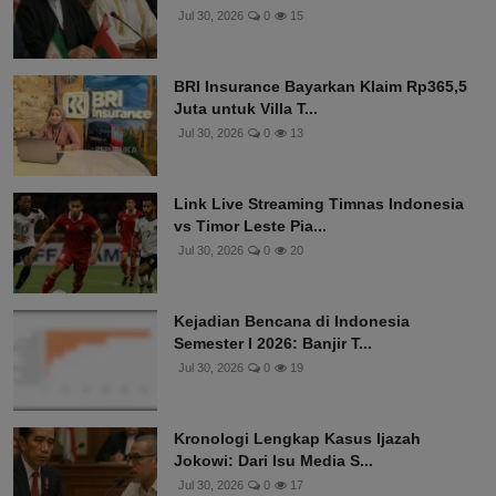
Jul 30, 2026
0
15
BRI Insurance Bayarkan Klaim Rp365,5
Juta untuk Villa T...
Jul 30, 2026
0
13
Link Live Streaming Timnas Indonesia
vs Timor Leste Pia...
Jul 30, 2026
0
20
Kejadian Bencana di Indonesia
Semester I 2026: Banjir T...
Jul 30, 2026
0
19
Kronologi Lengkap Kasus Ijazah
Jokowi: Dari Isu Media S...
Jul 30, 2026
0
17