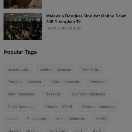
Malaysia Bongkar Sindikat Online Scam,
335 Ditangkap Te...
Jul 30, 2026
0
22
Popular Tags
Biodata Artis
Selebriti Indonesia
Profil Artis
Penyanyi Indonesia
Aktris Indonesia
Penyanyi
Aktor Indonesia
Presenter
YouTuber Indonesia
Model Indonesia
Member JKT48
Pemeran Indonesia
video
Pengusaha
Musisi Indonesia
Model
Penyanyi Dangdut
YouTuber
quiz
Aktor