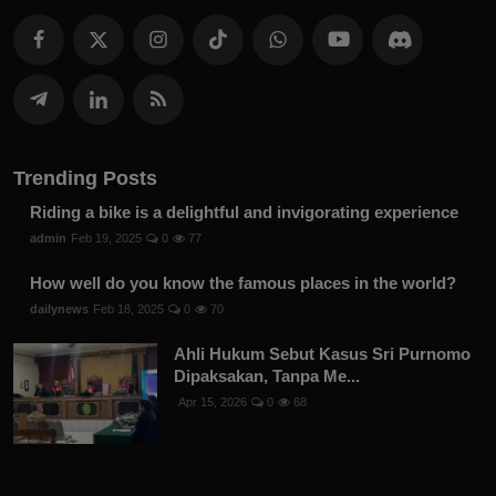
Trending Posts
Riding a bike is a delightful and invigorating experience
admin
Feb 19, 2025
0
77
How well do you know the famous places in the world?
dailynews
Feb 18, 2025
0
70
Ahli Hukum Sebut Kasus Sri Purnomo
Dipaksakan, Tanpa Me...
Apr 15, 2026
0
68