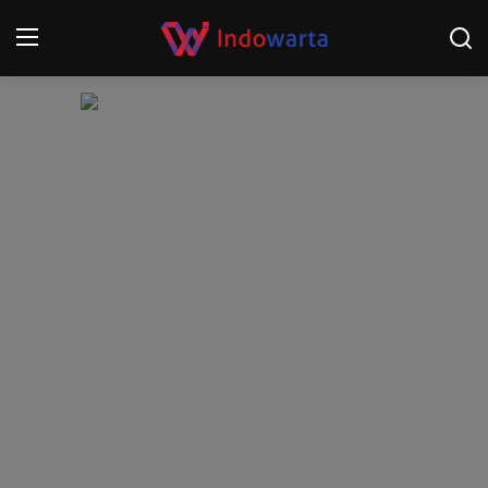
Login
Register
Home
Kompetisi Sepak Bola 2025/2026
Contact
About
Disclaimer
Peristiwa