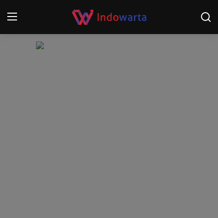
Login
Register
Home
Kompetisi Sepak Bola 2025/2026
Contact
About
Disclaimer
Peristiwa