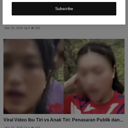
Subscribe
Viral Video Ibu Tiri vs Anak Tiri di Kebun Durian: Wasp...
Mar 30, 2026
0
356
Viral Video Ibu Tiri vs Anak Tiri: Penasaran Publik dan...
Mar 23, 2026
0
348