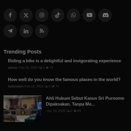
Trending Posts
Riding a bike is a delightful and invigorating experience
admin
Feb 19, 2025
0
79
How well do you know the famous places in the world?
dailynews
Feb 18, 2025
0
71
Ahli Hukum Sebut Kasus Sri Purnomo
Dipaksakan, Tanpa Me...
Apr 15, 2026
0
69