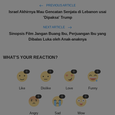
PREVIOUS ARTICLE
Israel Akhirnya Mau Gencatan Senjata di Lebanon usai
'Dipaksa' Trump
NEXT ARTICLE
Sinopsis Film Jangan Buang Ibu, Perjuangan Ibu yang
Dibalas Luka oleh Anak-anaknya
WHAT'S YOUR REACTION?
0
0
0
0
Like
Dislike
Love
Funny
0
0
0
Angry
Sad
Wow