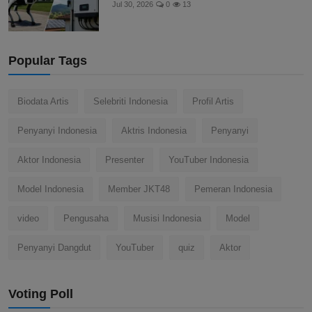
Jul 30, 2026
0
13
Popular Tags
Biodata Artis
Selebriti Indonesia
Profil Artis
Penyanyi Indonesia
Aktris Indonesia
Penyanyi
Aktor Indonesia
Presenter
YouTuber Indonesia
Model Indonesia
Member JKT48
Pemeran Indonesia
video
Pengusaha
Musisi Indonesia
Model
Penyanyi Dangdut
YouTuber
quiz
Aktor
Voting Poll