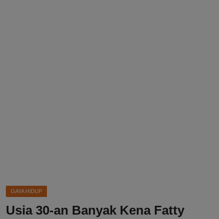
DMCA
Politik
Ekonomi
Internasional
Teknologi
Hiburan
Kesehatan
Otomotif
GAYA HIDUP
Usia 30-an Banyak Kena Fatty