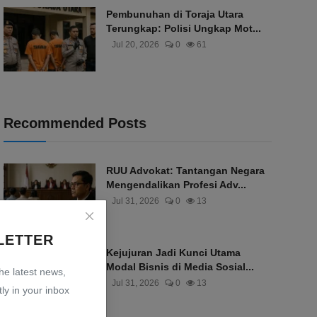
Pembunuhan di Toraja Utara
Terungkap: Polisi Ungkap Mot...
Jul 20, 2026
0
61
Recommended Posts
RUU Advokat: Tantangan Negara
Mengendalikan Profesi Adv...
Jul 31, 2026
0
13
LETTER
Kejujuran Jadi Kunci Utama
Modal Bisnis di Media Sosial...
the latest news,
Jul 31, 2026
0
13
ly in your inbox