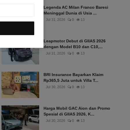
Legenda AC Milan Franco Baresi
Meninggal Dunia di Usia ...
Jul 31, 2026
0
13
Leapmotor Debut di GIIAS 2026
dengan Model B10 dan C10,...
Jul 31, 2026
0
13
BRI Insurance Bayarkan Klaim
Rp365,5 Juta untuk Villa T...
Jul 30, 2026
0
13
Harga Mobil GAC Aion dan Promo
Spesial di GIIAS 2026, K...
Jul 30, 2026
0
13