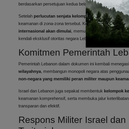
berdasarkan persetujuan kedua belah pihak.
Setelah
perlucutan senjata kelompok non-negara dikon
keamanan di zona-zona tersebut. Kesepakatan juga men
internasional akan dimulai
, memungkinkan warga sipil L
kendali eksklusif otoritas negara Lebanon.
Komitmen Pemerintah Leb
Pemerintah Lebanon dalam dokumen ini kembali menega
wilayahnya
, membangun monopoli negara atas pengguna
non-negara yang memiliki peran militer maupun keama
Israel dan Lebanon juga sepakat membentuk
kelompok ke
keamanan komprehensif, serta membuka jalur keterlibatan 
transparan dan efektif.
Respons Militer Israel da