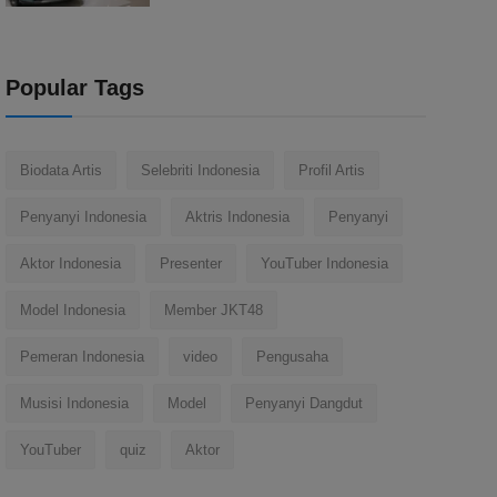
Popular Tags
Biodata Artis
Selebriti Indonesia
Profil Artis
Penyanyi Indonesia
Aktris Indonesia
Penyanyi
Aktor Indonesia
Presenter
YouTuber Indonesia
Model Indonesia
Member JKT48
Pemeran Indonesia
video
Pengusaha
Musisi Indonesia
Model
Penyanyi Dangdut
YouTuber
quiz
Aktor