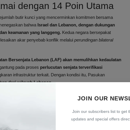
mai dengan 14 Poin Utama
i sejumlah butir kunci yang mencerminkan komitmen bersama
ma menegaskan bahwa
Israel dan Lebanon, dengan dukungan
 dan keamanan yang langgeng.
Kedua negara bersepakat
esaikan akar penyebab konflik melalui
perundingan bilateral
tan Bersenjata Lebanon (LAF) akan memulihkan kedaulatan
ergantung pada proses
perlucutan senjata terverifikasi
ran infrastruktur terkait. Dengan kondisi itu, Pasukan
hap dari wilayah Lebanon
.
narikan Bertahap Pasukan
JOIN OUR NEWS
Join our subscribers list to get 
han
yang akan menjadi area transisi pengambilalihan tanggung
updates and special offers direct
telah disepakati bersama, dan zona berikutnya akan ditentukan