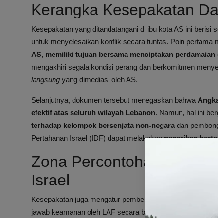
Kerangka Kesepakatan Da
Kesepakatan yang ditandatangani di ibu kota AS ini beris
untuk menyelesaikan konflik secara tuntas. Poin perta
AS, memiliki tujuan bersama menciptakan perdamaian
mengakhiri segala kondisi perang dan berkomitmen menyel
langsung
yang dimediasi oleh AS.
Selanjutnya, dokumen tersebut menegaskan bahwa
Angka
efektif atas seluruh wilayah Lebanon
. Namun, hal ini b
terhadap kelompok bersenjata non-negara
dan pembongka
Pertahanan Israel (IDF) dapat melakukan
penarikan berta
Zona Percontohan dan Pe
Israel
Kesepakatan juga mengatur pembentukan
zona perconto
jawab keamanan oleh LAF secara bertahap. Dua zona awal 