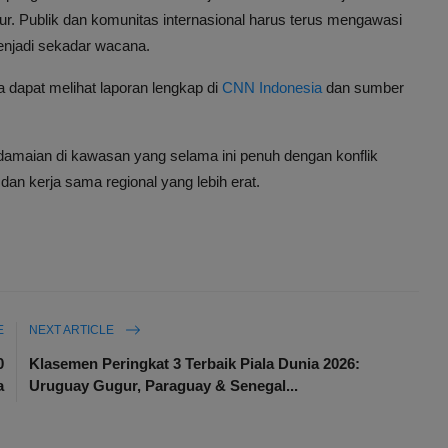
r. Publik dan komunitas internasional harus terus mengawasi
enjadi sekadar wacana.
 dapat melihat laporan lengkap di
CNN Indonesia
dan sumber
damaian di kawasan yang selama ini penuh dengan konflik
dan kerja sama regional yang lebih erat.
E
NEXT ARTICLE
0
Klasemen Peringkat 3 Terbaik Piala Dunia 2026:
a
Uruguay Gugur, Paraguay & Senegal...