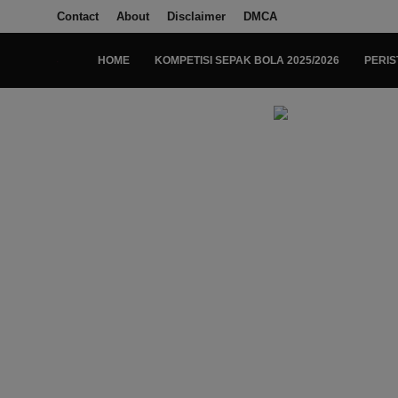
Contact
About
Disclaimer
DMCA
HOME
KOMPETISI SEPAK BOLA 2025/2026
PERIS
Login
Register
Home
Kompetisi Sepak Bola 2025/2026
Contact
About
Disclaimer
Peristiwa