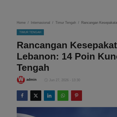
DMCA
Politik
Home
Internasional
Timur Tengah
Rancangan Kesepakatan
Ekonomi
TIMUR TENGAH
Rancangan Kesepakata
Internasional
Lebanon: 14 Poin Kun
Teknologi
Tengah
Hiburan
admin
Jun 27, 2026 - 13:30
Kesehatan
Otomotif