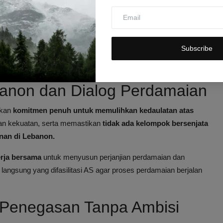
firmasi
, LAF akan mengambil alih seluruh tanggung jawab
yinggung bahwa
upaya rekonstruksi yang didukung secara
Subscribe
ebanon untuk kembali dengan aman ke daerah-daerah di bawah
anon dan Dialog Perdamaian
skan
komitmen penuh untuk memulihkan kedaulatan atas
an kekuatan, serta memastikan
tidak ada kelompok bersenjata
nan di Lebanon.
rja bersama
untuk menyusun perjanjian perdamaian dan
langsung yang difasilitasi AS agar proses perdamaian berjalan
n Penegasan Tanpa Ambisi