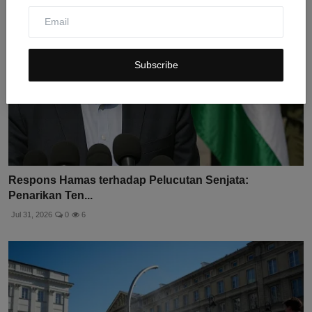
Subscribe
Respons Hamas terhadap Pelucutan Senjata:
Penarikan Ten...
Jul 31, 2026
0
6