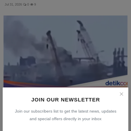
Jul 31, 2026
0
9
Presiden Mesir Tegaskan Eskalasi Serius Setelah
JOIN OUR NEWSLETTER
Seranga...
Join our subscribers list to get the latest news, updates
Jul 31, 2026
0
8
and special offers directly in your inbox