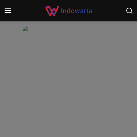
Login
Register
Home
Kompetisi Sepak Bola 2025/2026
Contact
About
Disclaimer
Peristiwa