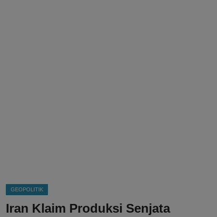
DMCA
Politik
Ekonomi
Internasional
Teknologi
Hiburan
Kesehatan
Otomotif
GEOPOLITIK
Iran Klaim Produksi Senjata