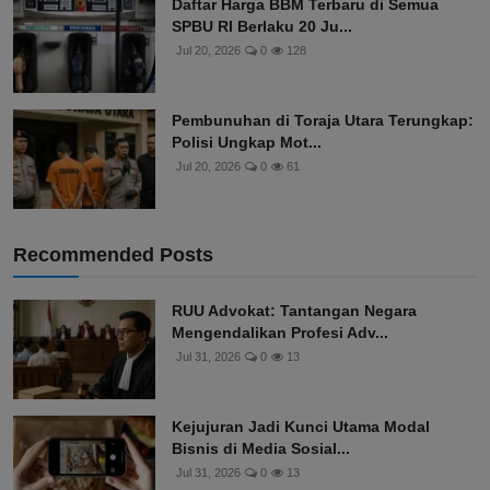
Daftar Harga BBM Terbaru di Semua
SPBU RI Berlaku 20 Ju...
Jul 20, 2026
0
128
Pembunuhan di Toraja Utara Terungkap:
Polisi Ungkap Mot...
Jul 20, 2026
0
61
Recommended Posts
RUU Advokat: Tantangan Negara
Mengendalikan Profesi Adv...
Jul 31, 2026
0
13
Kejujuran Jadi Kunci Utama Modal
Bisnis di Media Sosial...
Jul 31, 2026
0
13