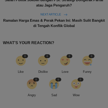
atau Jaga Pengaruh?
NEXT ARTICLE
Ramalan Harga Emas & Perak Pekan Ini: Masih Sulit Bangkit
di Tengah Konflik Global
WHAT'S YOUR REACTION?
0
0
0
0
Like
Dislike
Love
Funny
0
0
0
Angry
Sad
Wow