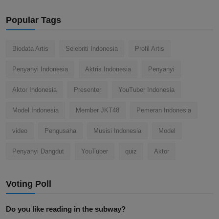
Popular Tags
Biodata Artis
Selebriti Indonesia
Profil Artis
Penyanyi Indonesia
Aktris Indonesia
Penyanyi
Aktor Indonesia
Presenter
YouTuber Indonesia
Model Indonesia
Member JKT48
Pemeran Indonesia
video
Pengusaha
Musisi Indonesia
Model
Penyanyi Dangdut
YouTuber
quiz
Aktor
Voting Poll
Do you like reading in the subway?