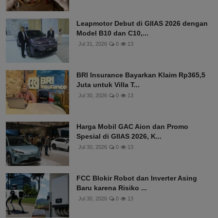
Leapmotor Debut di GIIAS 2026 dengan
Model B10 dan C10,...
Jul 31, 2026
0
13
BRI Insurance Bayarkan Klaim Rp365,5
Juta untuk Villa T...
Jul 30, 2026
0
13
Harga Mobil GAC Aion dan Promo
Spesial di GIIAS 2026, K...
Jul 30, 2026
0
13
FCC Blokir Robot dan Inverter Asing
Baru karena Risiko ...
Jul 30, 2026
0
13