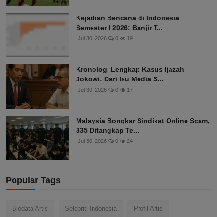
Kejadian Bencana di Indonesia
Semester I 2026: Banjir T...
Jul 30, 2026
0
19
Kronologi Lengkap Kasus Ijazah
Jokowi: Dari Isu Media S...
Jul 30, 2026
0
17
Malaysia Bongkar Sindikat Online Scam,
335 Ditangkap Te...
Jul 30, 2026
0
24
Popular Tags
Biodata Artis
Selebriti Indonesia
Profil Artis