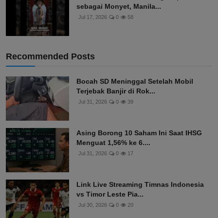
sebagai Monyet, Manila...
Jul 17, 2026
0
58
Recommended Posts
Bocah SD Meninggal Setelah Mobil
Terjebak Banjir di Rok...
Jul 31, 2026
0
39
Asing Borong 10 Saham Ini Saat IHSG
Menguat 1,56% ke 6....
Jul 31, 2026
0
17
Link Live Streaming Timnas Indonesia
vs Timor Leste Pia...
Jul 30, 2026
0
20