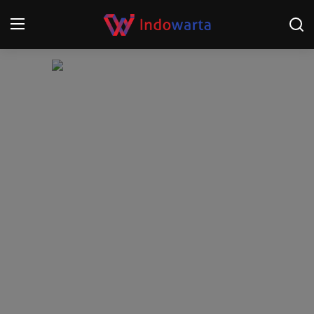
Login
Register
Home
Kompetisi Sepak Bola 2025/2026
Contact
About
Disclaimer
Peristiwa