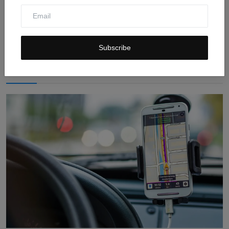
Wisatawan Kaltim Jadi Korban Jambret di Lengkong
Bandun...
Jul 30, 2026
0
10
Subscribe