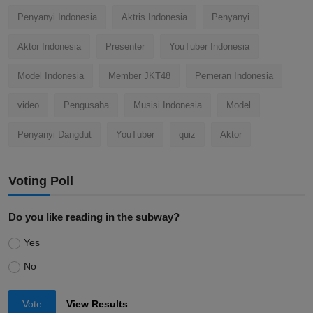
Penyanyi Indonesia
Aktris Indonesia
Penyanyi
Aktor Indonesia
Presenter
YouTuber Indonesia
Model Indonesia
Member JKT48
Pemeran Indonesia
video
Pengusaha
Musisi Indonesia
Model
Penyanyi Dangdut
YouTuber
quiz
Aktor
Voting Poll
Do you like reading in the subway?
Yes
No
Vote
View Results