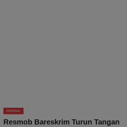
DMCA
Politik
Ekonomi
Internasional
Teknologi
Hiburan
Kesehatan
Otomotif
KRIMINAL
Resmob Bareskrim Turun Tangan