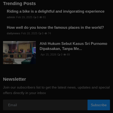
Trending Posts
Riding a bike is a delightful and invigorating experience
admin
Feb 19, 2025
0
81
How well do you know the famous places in the world?
dailynews
Feb 18, 2025
0
74
Ahli Hukum Sebut Kasus Sri Purnomo
Dipaksakan, Tanpa Me...
Apr 15, 2026
0
69
Newsletter
Join our subscribers list to get the latest news, updates and special
offers directly in your inbox
Subscribe