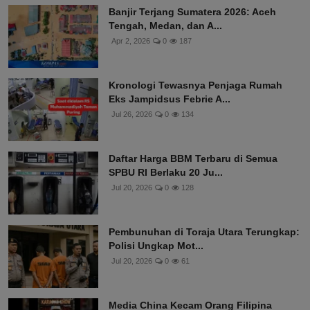
Banjir Terjang Sumatera 2026: Aceh
Tengah, Medan, dan A...
Apr 2, 2026
0
187
Kronologi Tewasnya Penjaga Rumah
Eks Jampidsus Febrie A...
Jul 26, 2026
0
134
Daftar Harga BBM Terbaru di Semua
SPBU RI Berlaku 20 Ju...
Jul 20, 2026
0
128
Pembunuhan di Toraja Utara Terungkap:
Polisi Ungkap Mot...
Jul 20, 2026
0
61
Media China Kecam Orang Filipina