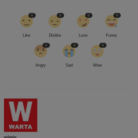
0
0
0
0
Like
Dislike
Love
Funny
0
0
0
Angry
Sad
Wow
admin