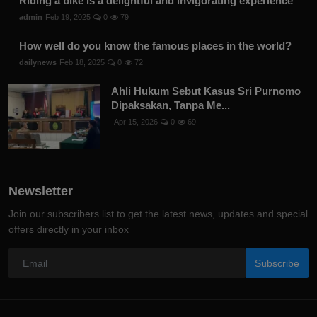
Riding a bike is a delightful and invigorating experience
admin
Feb 19, 2025
0
79
How well do you know the famous places in the world?
dailynews
Feb 18, 2025
0
72
Ahli Hukum Sebut Kasus Sri Purnomo
Dipaksakan, Tanpa Me...
Apr 15, 2026
0
69
Newsletter
Join our subscribers list to get the latest news, updates and special
offers directly in your inbox
Subscribe