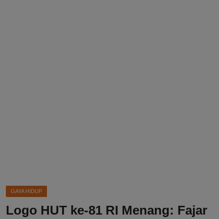
DMCA
Politik
Ekonomi
Internasional
Teknologi
Hiburan
Kesehatan
Otomotif
GAYA HIDUP
Logo HUT ke-81 RI Menang: Fajar