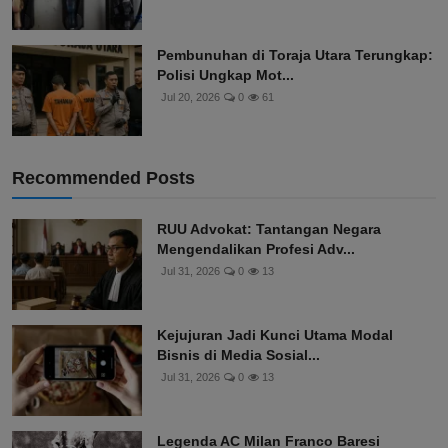
Pembunuhan di Toraja Utara Terungkap:
Polisi Ungkap Mot...
Jul 20, 2026
0
61
Recommended Posts
RUU Advokat: Tantangan Negara
Mengendalikan Profesi Adv...
Jul 31, 2026
0
13
Kejujuran Jadi Kunci Utama Modal
Bisnis di Media Sosial...
Jul 31, 2026
0
13
Legenda AC Milan Franco Baresi