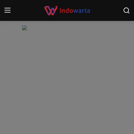
Login
Register
Home
Kompetisi Sepak Bola 2025/2026
Contact
About
Disclaimer
Peristiwa