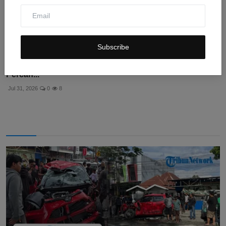
Subscribe
Collagen Stimulator VandS Clinic: Solusi Terbaik
Percan...
Jul 31, 2026
0
8