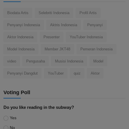
Biodata Artis
Selebriti Indonesia
Profil Artis
Penyanyi Indonesia
Aktris Indonesia
Penyanyi
Aktor Indonesia
Presenter
YouTuber Indonesia
Model Indonesia
Member JKT48
Pemeran Indonesia
video
Pengusaha
Musisi Indonesia
Model
Penyanyi Dangdut
YouTuber
quiz
Aktor
Voting Poll
Do you like reading in the subway?
Yes
No