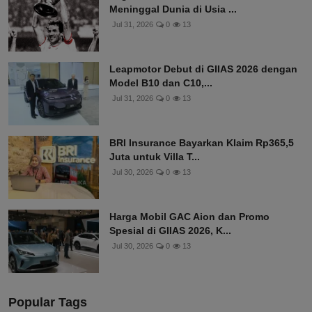
Meninggal Dunia di Usia ...
Jul 31, 2026
0
13
Leapmotor Debut di GIIAS 2026 dengan
Model B10 dan C10,...
Jul 31, 2026
0
13
BRI Insurance Bayarkan Klaim Rp365,5
Juta untuk Villa T...
Jul 30, 2026
0
13
Harga Mobil GAC Aion dan Promo
Spesial di GIIAS 2026, K...
Jul 30, 2026
0
13
Popular Tags