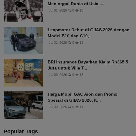
Meninggal Dunia di Usia ...
Jul 31, 2026
0
13
Leapmotor Debut di GIIAS 2026 dengan
Model B10 dan C10,...
Jul 31, 2026
0
13
BRI Insurance Bayarkan Klaim Rp365,5
Juta untuk Villa T...
Jul 30, 2026
0
13
Harga Mobil GAC Aion dan Promo
Spesial di GIIAS 2026, K...
Jul 30, 2026
0
14
Popular Tags