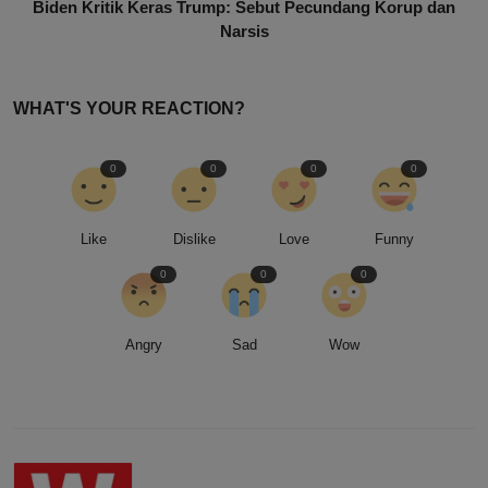
Biden Kritik Keras Trump: Sebut Pecundang Korup dan
Narsis
WHAT'S YOUR REACTION?
0
0
0
0
Like
Dislike
Love
Funny
0
0
0
Angry
Sad
Wow