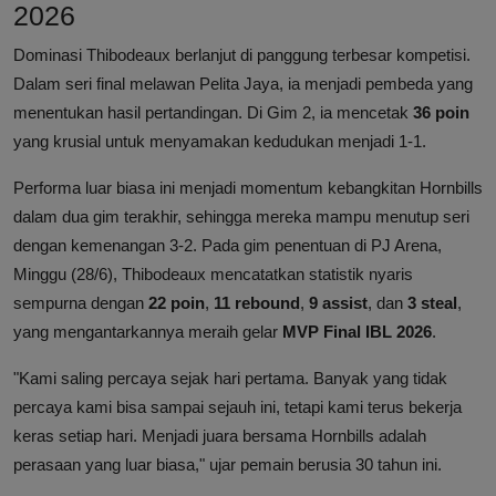
2026
Dominasi Thibodeaux berlanjut di panggung terbesar kompetisi.
Dalam seri final melawan Pelita Jaya, ia menjadi pembeda yang
menentukan hasil pertandingan. Di Gim 2, ia mencetak
36 poin
yang krusial untuk menyamakan kedudukan menjadi 1-1.
Performa luar biasa ini menjadi momentum kebangkitan Hornbills
dalam dua gim terakhir, sehingga mereka mampu menutup seri
dengan kemenangan 3-2. Pada gim penentuan di PJ Arena,
Minggu (28/6), Thibodeaux mencatatkan statistik nyaris
sempurna dengan
22 poin
,
11 rebound
,
9 assist
, dan
3 steal
,
yang mengantarkannya meraih gelar
MVP Final IBL 2026
.
"Kami saling percaya sejak hari pertama. Banyak yang tidak
percaya kami bisa sampai sejauh ini, tetapi kami terus bekerja
keras setiap hari. Menjadi juara bersama Hornbills adalah
perasaan yang luar biasa," ujar pemain berusia 30 tahun ini.