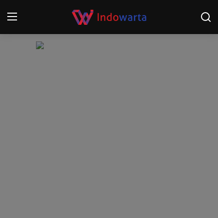
Login
Register
Home
Kompetisi Sepak Bola 2025/2026
Contact
About
Disclaimer
Peristiwa