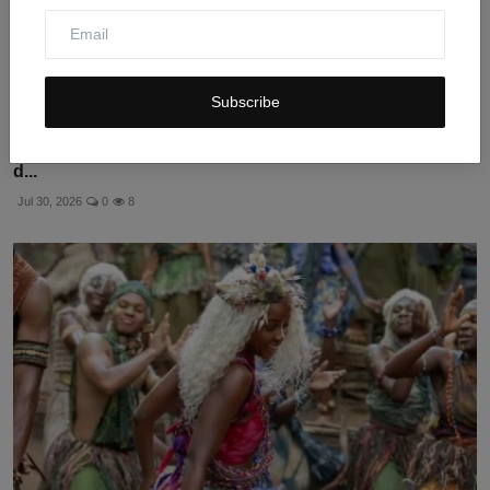
Subscribe
Spider-Man: Brand New Day Resmi Rilis, Intip Sinopsis
d...
Jul 30, 2026
0
8