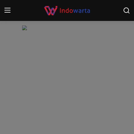
Login
Register
Home
Kompetisi Sepak Bola 2025/2026
Contact
About
Disclaimer
Peristiwa