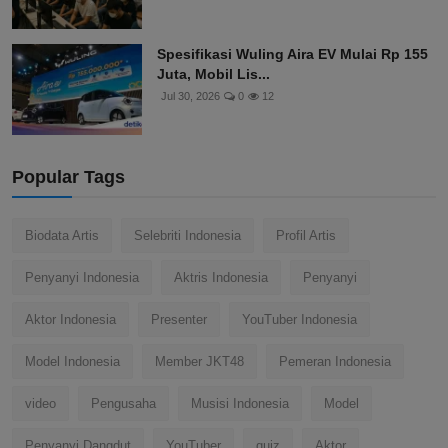
Spesifikasi Wuling Aira EV Mulai Rp 155
Juta, Mobil Lis...
Jul 30, 2026
0
12
Popular Tags
Biodata Artis
Selebriti Indonesia
Profil Artis
Penyanyi Indonesia
Aktris Indonesia
Penyanyi
Aktor Indonesia
Presenter
YouTuber Indonesia
Model Indonesia
Member JKT48
Pemeran Indonesia
video
Pengusaha
Musisi Indonesia
Model
Penyanyi Dangdut
YouTuber
quiz
Aktor