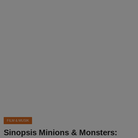
DMCA
Politik
Ekonomi
Internasional
Teknologi
Hiburan
Kesehatan
Otomotif
FILM & MUSIK
Sinopsis Minions & Monsters: