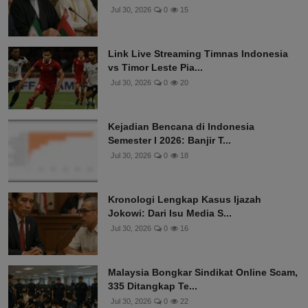
Jul 30, 2026
0
15
Link Live Streaming Timnas Indonesia
vs Timor Leste Pia...
Jul 30, 2026
0
20
Kejadian Bencana di Indonesia
Semester I 2026: Banjir T...
Jul 30, 2026
0
18
Kronologi Lengkap Kasus Ijazah
Jokowi: Dari Isu Media S...
Jul 30, 2026
0
16
Malaysia Bongkar Sindikat Online Scam,
335 Ditangkap Te...
Jul 30, 2026
0
22