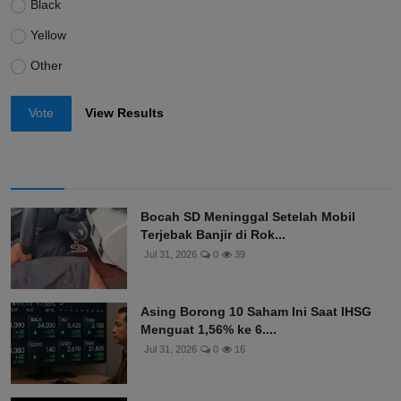
Black
Yellow
Other
Vote
View Results
Bocah SD Meninggal Setelah Mobil
Terjebak Banjir di Rok...
Jul 31, 2026
0
39
Asing Borong 10 Saham Ini Saat IHSG
Menguat 1,56% ke 6....
Jul 31, 2026
0
16