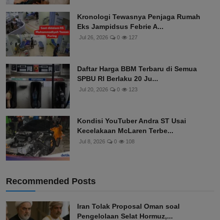
Kronologi Tewasnya Penjaga Rumah
Eks Jampidsus Febrie A...
Jul 26, 2026
0
127
Daftar Harga BBM Terbaru di Semua
SPBU RI Berlaku 20 Ju...
Jul 20, 2026
0
123
Kondisi YouTuber Andra ST Usai
Kecelakaan McLaren Terbe...
Jul 8, 2026
0
108
Recommended Posts
Iran Tolak Proposal Oman soal
Pengelolaan Selat Hormuz,...