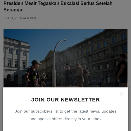
Presiden Mesir Tegaskan Eskalasi Serius Setelah
Seranga...
Jul 31, 2026
0
8
JOIN OUR NEWSLETTER
Join our subscribers list to get the latest news, updates
Panas Ekstrem di Eropa Naik ke Level Merah: Negara-
nega...
and special offers directly in your inbox
Jul 30, 2026
0
4