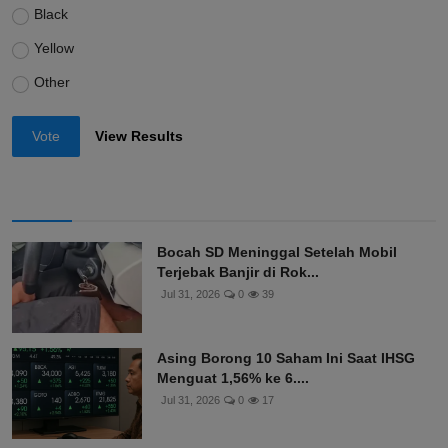
Black
Yellow
Other
Vote
View Results
Bocah SD Meninggal Setelah Mobil
Terjebak Banjir di Rok...
Jul 31, 2026
0
39
Asing Borong 10 Saham Ini Saat IHSG
Menguat 1,56% ke 6....
Jul 31, 2026
0
17