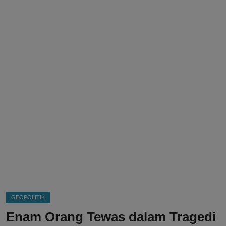
DMCA
Politik
Ekonomi
Internasional
Teknologi
Hiburan
Kesehatan
Otomotif
GEOPOLITIK
Enam Orang Tewas dalam Tragedi