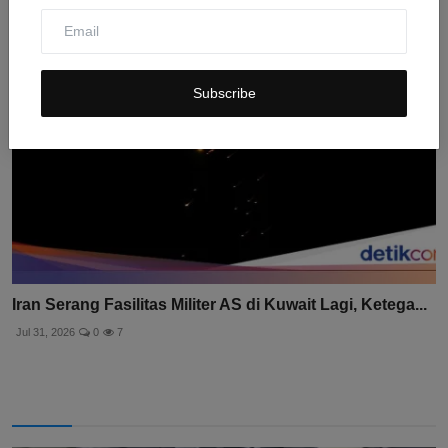
Subscribe
Iran Serang Fasilitas Militer AS di Kuwait Lagi, Ketega...
Jul 31, 2026
0
7