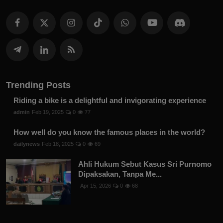
Trending Posts
Riding a bike is a delightful and invigorating experience
admin
Feb 19, 2025
0
77
How well do you know the famous places in the world?
dailynews
Feb 18, 2025
0
69
Ahli Hukum Sebut Kasus Sri Purnomo
Dipaksakan, Tanpa Me...
Apr 15, 2026
0
68