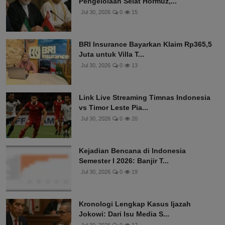
Pengelolaan Selat Hormuz,...
Jul 30, 2026
0
15
BRI Insurance Bayarkan Klaim Rp365,5
Juta untuk Villa T...
Jul 30, 2026
0
13
Link Live Streaming Timnas Indonesia
vs Timor Leste Pia...
Jul 30, 2026
0
20
Kejadian Bencana di Indonesia
Semester I 2026: Banjir T...
Jul 30, 2026
0
19
Kronologi Lengkap Kasus Ijazah
Jokowi: Dari Isu Media S...