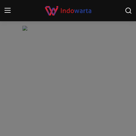
Login
Register
Home
Kompetisi Sepak Bola 2025/2026
Contact
About
Disclaimer
Peristiwa