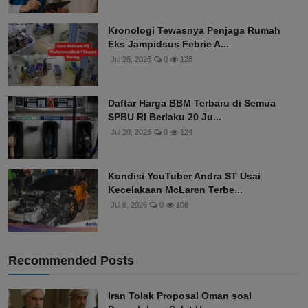
Kronologi Tewasnya Penjaga Rumah
Eks Jampidsus Febrie A...
Jul 26, 2026
0
128
Daftar Harga BBM Terbaru di Semua
SPBU RI Berlaku 20 Ju...
Jul 20, 2026
0
124
Kondisi YouTuber Andra ST Usai
Kecelakaan McLaren Terbe...
Jul 8, 2026
0
108
Recommended Posts
Iran Tolak Proposal Oman soal