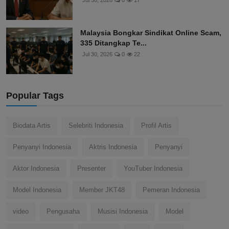
Jul 30, 2026
0
17
Malaysia Bongkar Sindikat Online Scam,
335 Ditangkap Te...
Jul 30, 2026
0
22
Popular Tags
Biodata Artis
Selebriti Indonesia
Profil Artis
Penyanyi Indonesia
Aktris Indonesia
Penyanyi
Aktor Indonesia
Presenter
YouTuber Indonesia
Model Indonesia
Member JKT48
Pemeran Indonesia
video
Pengusaha
Musisi Indonesia
Model