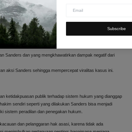
enai bagaimana film dapat mempengaruhi opini publik terkait
spons Masyarakat
Subscribe
 Sanders untuk menghentikan aksinya yang dianggap
an Sanders dan yang mengkhawatirkan dampak negatif dari
n aksi Sanders sehingga mempercepat viralitas kasus ini.
an ketidakpuasan publik terhadap sistem hukum yang dianggap
akim sendiri seperti yang dilakukan Sanders bisa menjadi
ki sistem peradilan dan penegakan hukum.
ekacauan dan pelanggaran hak asasi, karena tidak ada
 ini menimbulkan pertanyaan penting: bagaimana menjaga