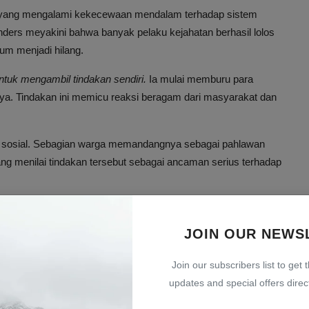
s yang mengalami kekecewaan mendalam terhadap sistem
ers meyakini bahwa banyak pelaku kejahatan berhasil lolos
um menjadi hilang.
tuk mengambil tindakan sendiri.
Ia mulai memburu para
ya. Tindakan ini memicu reaksi beragam dari masyarakat dan
dia sosial. Sebagian warga memandangnya sebagai pahlawan
g menilai tindakan tersebut sebagai ancaman serius terhadap
JOIN OUR NEWS
n main hakim sendiri, tetapi juga membuka perdebatan mengenai
lm ini menyajikan dilema etis yang kompleks, di mana tindakan
Join our subscribers list to get 
kacauan sosial.
updates and special offers direct
ran isu imigrasi dan kekerasan yang dianggap memicu perdebatan