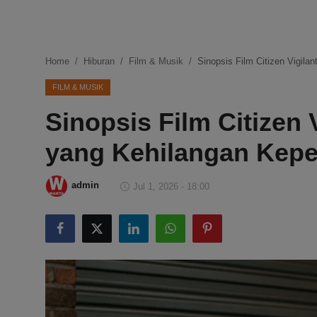
DMCA
Politik
Home
Hiburan
Film & Musik
Sinopsis Film Citizen Vigil
Ekonomi
FILM & MUSIK
Sinopsis Film Citizen 
Internasional
yang Kehilangan Kep
Teknologi
Hiburan
admin
Jul 1, 2026 - 18:00
Kesehatan
Otomotif