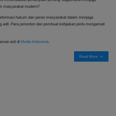
am masyarakat modern?
ng reformasi hukum dan peran masyarakat dalam menjaga
 adil.
Para penonton dan pembuat kebijakan perlu mengamati
laman asli di
Media Indonesia
.
Read More
E
NEXT ARTICLE
n
Menteri Israel Usul Relokasi Warga Gaza, Mossad Siap
k
Terlibat