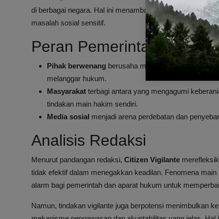
di berbagai negara. Hal ini menambah lapisan diskusi meng
masalah sosial sensitif.
Peran Pemerintah dan Re
Pihak berwenang
berusaha mengejar dan menangkap
melanggar hukum.
Masyarakat
terbagi antara yang mengagumi keberani
tindakan main hakim sendiri.
Media sosial
menjadi arena perdebatan dan penyebara
Analisis Redaksi
Menurut pandangan redaksi,
Citizen Vigilante
merefleksik
tidak efektif dalam menegakkan keadilan. Fenomena main h
alarm bagi pemerintah dan aparat hukum untuk memperbai
Namun, tindakan vigilante juga berpotensi menimbulkan k
mekanisme pengawasan dan akuntabilitas yang jelas. Hal