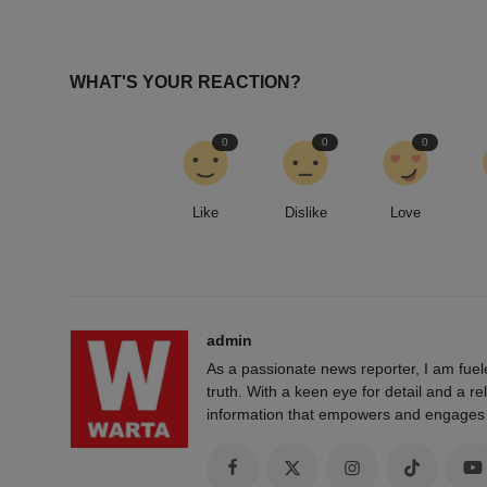
WHAT'S YOUR REACTION?
0
0
0
Like
Dislike
Love
admin
As a passionate news reporter, I am fue
truth. With a keen eye for detail and a rel
information that empowers and engages