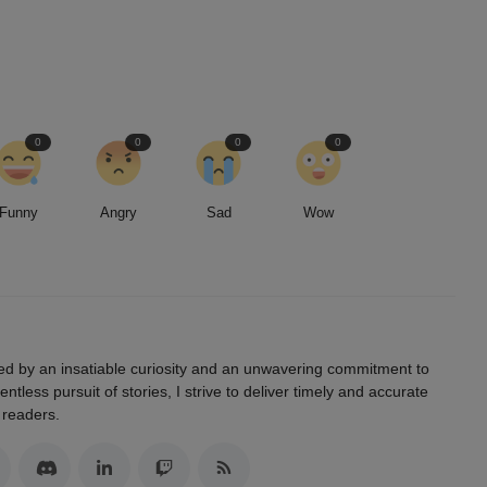
0
0
0
0
Funny
Angry
Sad
Wow
led by an insatiable curiosity and an unwavering commitment to
entless pursuit of stories, I strive to deliver timely and accurate
 readers.