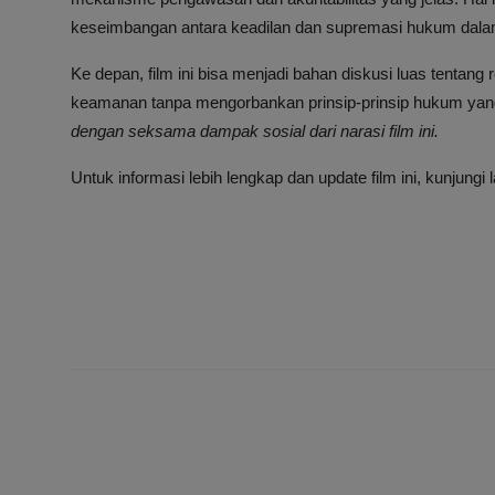
keseimbangan antara keadilan dan supremasi hukum dal
Ke depan, film ini bisa menjadi bahan diskusi luas tenta
keamanan tanpa mengorbankan prinsip-prinsip hukum yang
dengan seksama dampak sosial dari narasi film ini.
Untuk informasi lebih lengkap dan update film ini, kunjungi 
PREVIOUS ARTICL
Intiland Gaet Pembeli Rumah Minimalis dengan Tama
Komunal Tierra Par