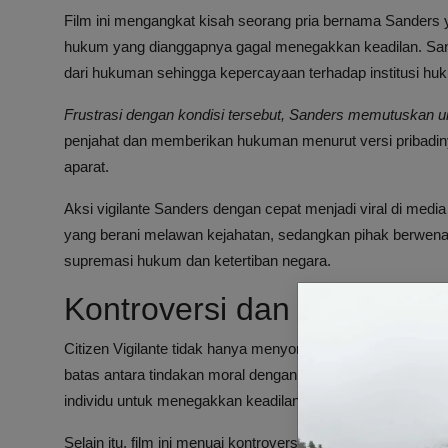
Film ini mengangkat kisah seorang pria bernama Sander
hukum yang dianggapnya gagal menegakkan keadilan. Sand
dari hukuman sehingga kepercayaan terhadap institusi huk
Frustrasi dengan kondisi tersebut, Sanders memutuskan un
penjahat dan memberikan hukuman menurut versi pribadin
aparat.
Aksi vigilante Sanders dengan cepat menjadi viral di me
yang berani melawan kejahatan, sedangkan pihak berwenan
supremasi hukum dan ketertiban negara.
Kontroversi dan Tema Film
Citizen Vigilante tidak hanya menyoroti tema keadilan da
batas antara tindakan moral dengan pelanggaran hukum. Fi
individu untuk menegakkan keadilan bisa berujung pada ke
Selain itu, film ini menuai kontroversi karena penggamba