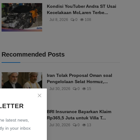
Kondisi YouTuber Andra ST Usai
Kecelakaan McLaren Terbe...
Jul 8, 2026
0
108
Recommended Posts
Iran Tolak Proposal Oman soal
Pengelolaan Selat Hormuz,...
Jul 30, 2026
0
15
LETTER
BRI Insurance Bayarkan Klaim
Rp365,5 Juta untuk Villa T...
the latest news,
Jul 30, 2026
0
13
ly in your inbox