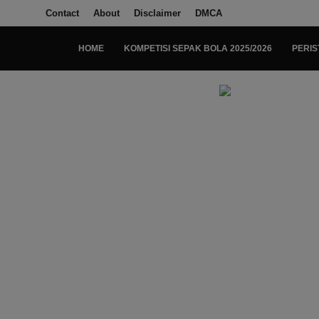
Contact
About
Disclaimer
DMCA
HOME
KOMPETISI SEPAK BOLA 2025/2026
PERIS
Login
Register
Home
Kompetisi Sepak Bola 2025/2026
Contact
About
Disclaimer
Peristiwa