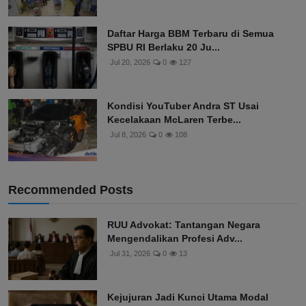
Eks Jampidsus Febrie A...
Jul 26, 2026
0
130
Daftar Harga BBM Terbaru di Semua
SPBU RI Berlaku 20 Ju...
Jul 20, 2026
0
127
Kondisi YouTuber Andra ST Usai
Kecelakaan McLaren Terbe...
Jul 8, 2026
0
108
Recommended Posts
RUU Advokat: Tantangan Negara
Mengendalikan Profesi Adv...
Jul 31, 2026
0
13