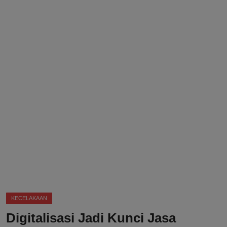
DMCA
Politik
Ekonomi
Internasional
Teknologi
Hiburan
Kesehatan
Otomotif
KECELAKAAN
Digitalisasi Jadi Kunci Jasa