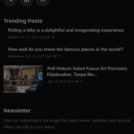
Trending Posts
Riding a bike is a delightful and invigorating experience
admin
Feb 19, 2025
0
78
How well do you know the famous places in the world?
dailynews
Feb 18, 2025
0
70
Ahli Hukum Sebut Kasus Sri Purnomo
Dipaksakan, Tanpa Me...
Apr 15, 2026
0
69
Newsletter