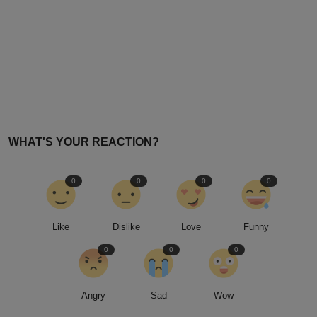
PREVIOUS ARTICLE
Kapolri Tegaskan Operasi Ketupat 2026 Tekan Fatalitas
Kecelakaan 30,4%
NEXT ARTICLE
Morgan Stanley Koreksi Harga Minyak Brent Jadi
USD75/Barel, Siap-siap Banjir Pas...
WHAT'S YOUR REACTION?
0
0
0
0
Like
Dislike
Love
Funny
0
0
0