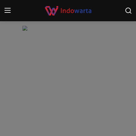
Login
Register
Home
Kompetisi Sepak Bola 2025/2026
Contact
About
Disclaimer
Peristiwa