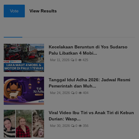
Other
Vote
View Results
Kecelakaan Beruntun di Yos Sudarso
Palu Libatkan 4 Mobi...
Mar 11, 2026
0
425
Tanggal Idul Adha 2026: Jadwal Resmi
Pemerintah dan Muh...
Mar 24, 2026
0
404
Viral Video Ibu Tiri vs Anak Tiri di Kebun
Durian: Wasp...