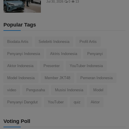
Harga Mobil GAC Aion dan Promo
Spesial di GIIAS 2026, K...
Jul 30, 2026
0
13
Popular Tags
Biodata Artis
Selebriti Indonesia
Profil Artis
Penyanyi Indonesia
Aktris Indonesia
Penyanyi
Aktor Indonesia
Presenter
YouTuber Indonesia
Model Indonesia
Member JKT48
Pemeran Indonesia
video
Pengusaha
Musisi Indonesia
Model
Penyanyi Dangdut
YouTuber
quiz
Aktor