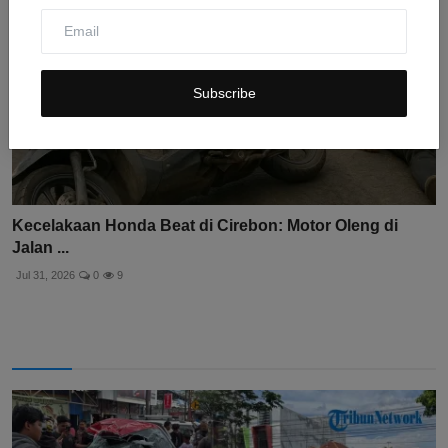
Subscribe
Kecelakaan Honda Beat di Cirebon: Motor Oleng di
Jalan ...
Jul 31, 2026
0
9