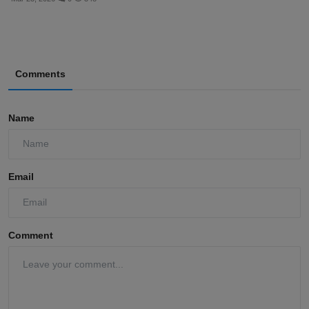
Viral Video Ibu Tiri vs Anak Tiri: Penasaran Publik dan...
Mar 23, 2026
0
348
Comments
Name
Email
Comment