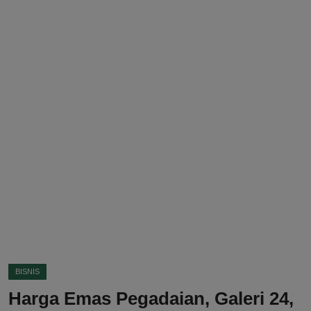
DMCA
Politik
Ekonomi
Internasional
Teknologi
Hiburan
Kesehatan
Otomotif
BISNIS
Harga Emas Pegadaian, Galeri 24,