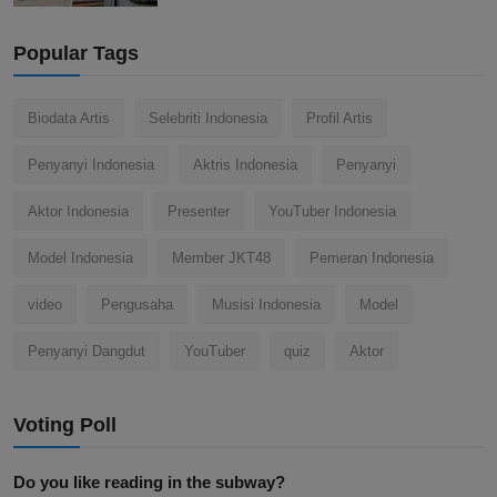
Popular Tags
Biodata Artis
Selebriti Indonesia
Profil Artis
Penyanyi Indonesia
Aktris Indonesia
Penyanyi
Aktor Indonesia
Presenter
YouTuber Indonesia
Model Indonesia
Member JKT48
Pemeran Indonesia
video
Pengusaha
Musisi Indonesia
Model
Penyanyi Dangdut
YouTuber
quiz
Aktor
Voting Poll
Do you like reading in the subway?