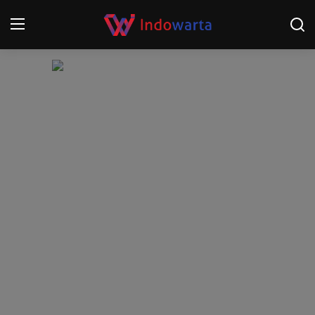
Login
Register
Home
Kompetisi Sepak Bola 2025/2026
Contact
About
Disclaimer
Peristiwa