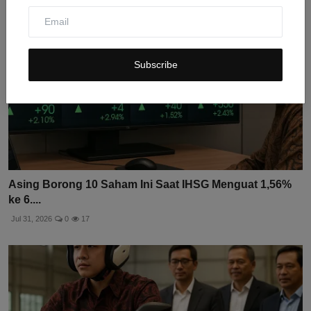
Subscribe
Asing Borong 10 Saham Ini Saat IHSG Menguat 1,56%
ke 6....
Jul 31, 2026
0
17