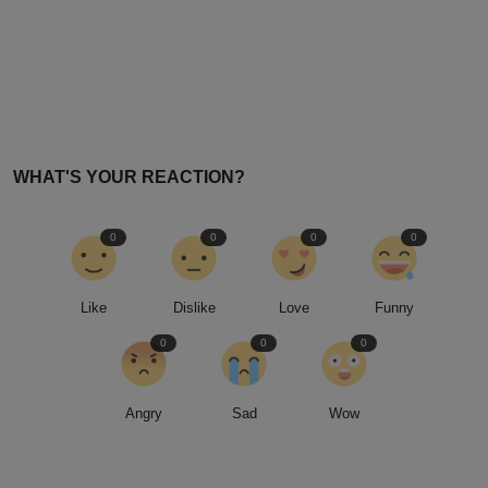
WHAT'S YOUR REACTION?
0
0
0
0
Like
Dislike
Love
Funny
0
0
0
Angry
Sad
Wow