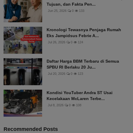
Tujuan, dan Fakta Pen...
Jun 25, 2026
0
133
Kronologi Tewasnya Penjaga Rumah
Eks Jampidsus Febrie A...
Jul 26, 2026
0
124
Daftar Harga BBM Terbaru di Semua
SPBU RI Berlaku 20 Ju...
Jul 20, 2026
0
123
Kondisi YouTuber Andra ST Usai
Kecelakaan McLaren Terbe...
Jul 8, 2026
0
108
Recommended Posts