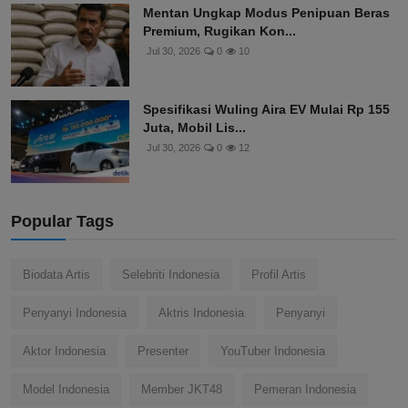
Mentan Ungkap Modus Penipuan Beras
Premium, Rugikan Kon...
Jul 30, 2026
0
10
Spesifikasi Wuling Aira EV Mulai Rp 155
Juta, Mobil Lis...
Jul 30, 2026
0
12
Popular Tags
Biodata Artis
Selebriti Indonesia
Profil Artis
Penyanyi Indonesia
Aktris Indonesia
Penyanyi
Aktor Indonesia
Presenter
YouTuber Indonesia
Model Indonesia
Member JKT48
Pemeran Indonesia