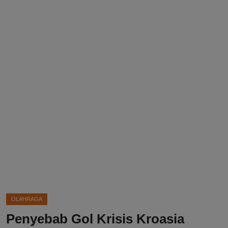
DMCA
Politik
Ekonomi
Internasional
Teknologi
Hiburan
Kesehatan
Otomotif
OLAHRAGA
Penyebab Gol Krisis Kroasia