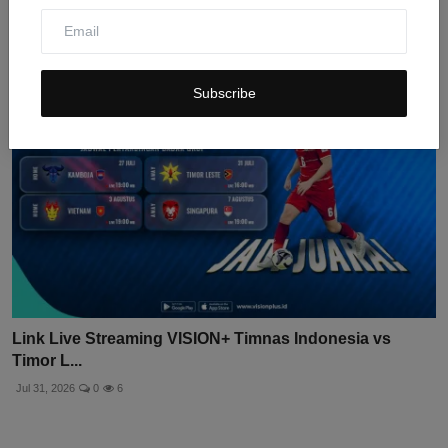
Jul 31, 2026
0
6
Subscribe
Link Live Streaming VISION+ Timnas Indonesia vs
Timor L...
Jul 31, 2026
0
6