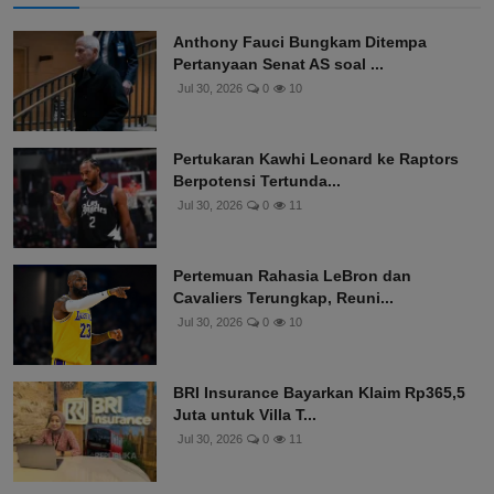
Anthony Fauci Bungkam Ditempa
Pertanyaan Senat AS soal ...
Jul 30, 2026
0
10
Pertukaran Kawhi Leonard ke Raptors
Berpotensi Tertunda...
Jul 30, 2026
0
11
Pertemuan Rahasia LeBron dan
Cavaliers Terungkap, Reuni...
Jul 30, 2026
0
10
BRI Insurance Bayarkan Klaim Rp365,5
Juta untuk Villa T...
Jul 30, 2026
0
11