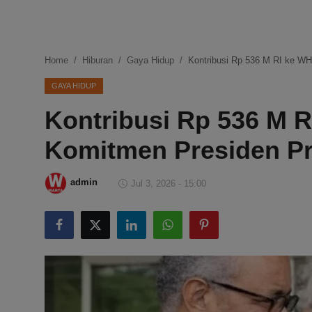
DMCA
Politik
Home
Hiburan
Gaya Hidup
Kontribusi Rp 536 M RI ke W
Ekonomi
GAYA HIDUP
Kontribusi Rp 536 M R
Internasional
Komitmen Presiden P
Teknologi
Hiburan
admin
Jul 3, 2026 - 15:00
Kesehatan
Otomotif