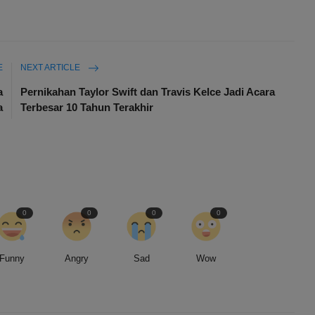
E
NEXT ARTICLE
a
Pernikahan Taylor Swift dan Travis Kelce Jadi Acara
a
Terbesar 10 Tahun Terakhir
0
0
0
0
Funny
Angry
Sad
Wow