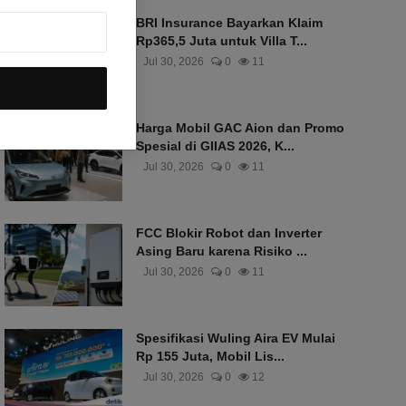
BRI Insurance Bayarkan Klaim
Rp365,5 Juta untuk Villa T...
Jul 30, 2026
0
11
Harga Mobil GAC Aion dan Promo
Spesial di GIIAS 2026, K...
Jul 30, 2026
0
11
FCC Blokir Robot dan Inverter
Asing Baru karena Risiko ...
Jul 30, 2026
0
11
Spesifikasi Wuling Aira EV Mulai
Rp 155 Juta, Mobil Lis...
Jul 30, 2026
0
12