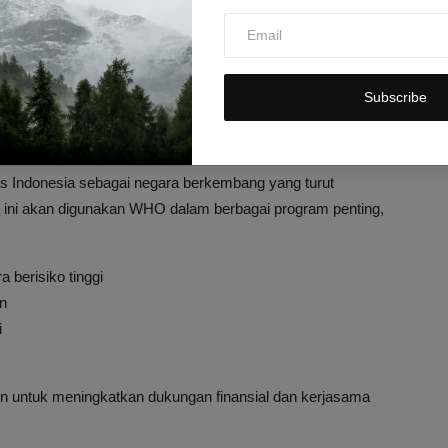
olaborasi lebih dalam melalui penguatan Pusat Inovasi WHO,
enteri Budi Gunadi menegaskan komitmen Indonesia untuk terus
sional, sejalan dengan visi Presiden Prabowo untuk memperkuat
Subscribe
ontribusi Indonesia
gis Indonesia sebagai negara berkembang yang turut
a ini akan digunakan WHO dalam berbagai program penting,
 berisiko tinggi
n
i
ain untuk meningkatkan dukungan finansial dan kerjasama