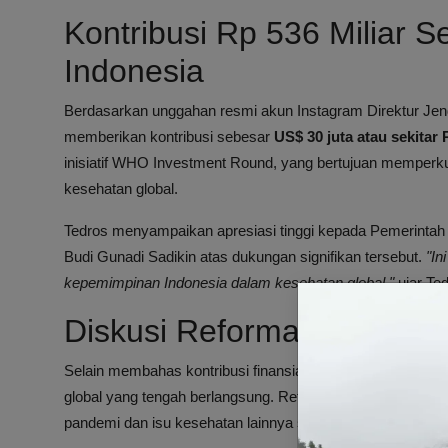
Kontribusi Rp 536 Miliar 
Indonesia
Berdasarkan unggahan resmi akun Instagram Direktur Jen
memberikan kontribusi sebesar
US$ 30 juta atau sekitar 
inisiatif WHO Investment Round, yang bertujuan memperk
kesehatan global.
Tedros menyampaikan apresiasi tinggi kepada Pemerintah
Budi Gunadi Sadikin atas dukungan signifikan tersebut.
"In
kepemimpinan Indonesia dalam kesehatan global,"
ujar Ted
Diskusi Reformasi Arsitek
Selain membahas kontribusi finansial, pertemuan ini juga 
global yang tengah berlangsung. Reformasi ini bertujua
pandemi dan isu kesehatan lainnya secara lebih efektif.