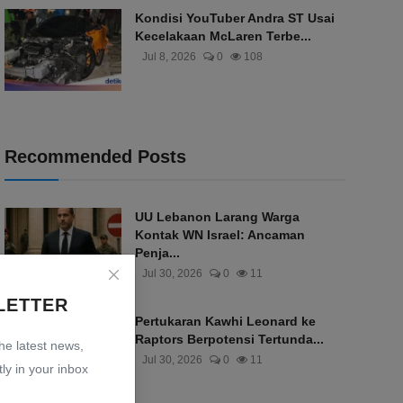
Kondisi YouTuber Andra ST Usai
Kecelakaan McLaren Terbe...
Jul 8, 2026
0
108
Recommended Posts
UU Lebanon Larang Warga
Kontak WN Israel: Ancaman
Penja...
Jul 30, 2026
0
11
LETTER
Pertukaran Kawhi Leonard ke
Raptors Berpotensi Tertunda...
the latest news,
Jul 30, 2026
0
11
ly in your inbox