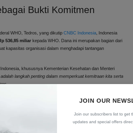
Sebagai Bukti Komitmen
deral WHO, Tedros, yang dikutip
CNBC Indonesia
, Indonesia
Rp 536,85 miliar
kepada WHO. Dana ini merupakan bagian dari
uat kapasitas organisasi dalam menghadapi tantangan
 Indonesia, khususnya Kementerian Kesehatan dan Menteri
i adalah langkah penting dalam memperkuat kemitraan kita serta
ros.
tur Kesehatan Global
JOIN OUR NEWS
digunakan untuk mendiskusikan reformasi arsitektur kesehatan
Join our subscribers list to get 
n meningkatkan respons dan koordinasi WHO dalam menghadapi
updates and special offers direct