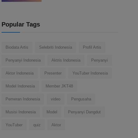
Popular Tags
Biodata Artis
Selebriti Indonesia
Profil Artis
Penyanyi Indonesia
Aktris Indonesia
Penyanyi
Aktor Indonesia
Presenter
YouTuber Indonesia
Model Indonesia
Member JKT48
Pemeran Indonesia
video
Pengusaha
Musisi Indonesia
Model
Penyanyi Dangdut
YouTuber
quiz
Aktor