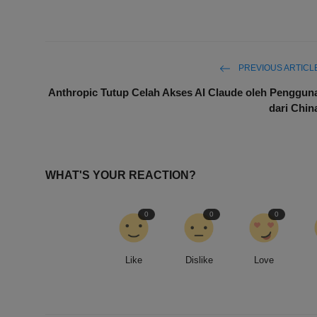
PREVIOUS ARTICL
Anthropic Tutup Celah Akses AI Claude oleh Penggun
dari Chin
WHAT'S YOUR REACTION?
0
0
0
Like
Dislike
Love