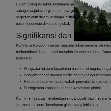
Dalam dialog tersebut, keduanya menekankan pentingnya k
sebagai wujud sinergi untuk mewujudkan
#HealthForAll
. M
berperan aktif dalam berbagai inisiatif kesehatan interna
posisi Indonesia di kancah global.
Signifikansi dan Dampak K
Kontribusi Rp 536 miliar ini mencerminkan peranan strate
berkontribusi dalam solusi masalah kesehatan dunia. Dan
termasuk:
Penguatan sistem kesehatan nasional di negara-negara
Pengembangan inovasi medis dan teknologi kesehata
Respons cepat terhadap wabah penyakit dan pandem
Peningkatan kapasitas tenaga kesehatan global
Komitmen ini juga memberikan sinyal positif bagi negara l
internasional demi kesehatan global yang lebih baik.