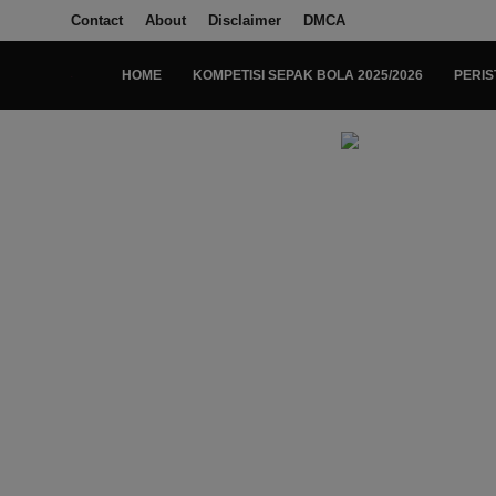
Contact
About
Disclaimer
DMCA
HOME
KOMPETISI SEPAK BOLA 2025/2026
PERIS
Login
Register
Home
Kompetisi Sepak Bola 2025/2026
Contact
About
Disclaimer
Peristiwa