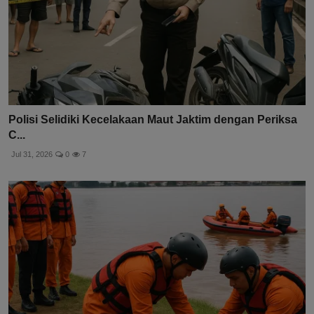
Polisi Selidiki Kecelakaan Maut Jaktim dengan Periksa
C...
Jul 31, 2026
0
7