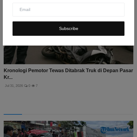
Subscribe
Kronologi Pemotor Tewas Ditabrak Truk di Depan Pasar
Kr...
Jul 31, 2026
0
7