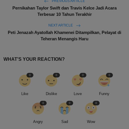
PREVIOUS ARTICLE
Pernikahan Taylor Swift dan Travis Kelce Jadi Acara
Terbesar 10 Tahun Terakhir
NEXT ARTICLE
Peti Jenazah Ayatollah Khamenei Ditampilkan, Pelayat di
Teheran Menangis Haru
WHAT'S YOUR REACTION?
0
0
0
0
Like
Dislike
Love
Funny
0
0
0
Angry
Sad
Wow