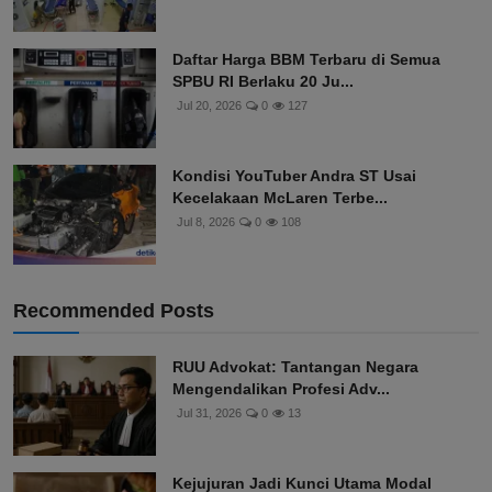
Daftar Harga BBM Terbaru di Semua
SPBU RI Berlaku 20 Ju...
Jul 20, 2026
0
127
Kondisi YouTuber Andra ST Usai
Kecelakaan McLaren Terbe...
Jul 8, 2026
0
108
Recommended Posts
RUU Advokat: Tantangan Negara
Mengendalikan Profesi Adv...
Jul 31, 2026
0
13
Kejujuran Jadi Kunci Utama Modal