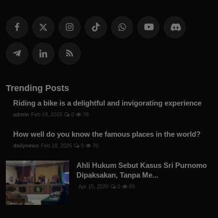
Trending Posts
Riding a bike is a delightful and invigorating experience
admin
Feb 19, 2025
0
78
How well do you know the famous places in the world?
dailynews
Feb 18, 2025
0
70
Ahli Hukum Sebut Kasus Sri Purnomo
Dipaksakan, Tanpa Me...
Apr 15, 2026
0
69