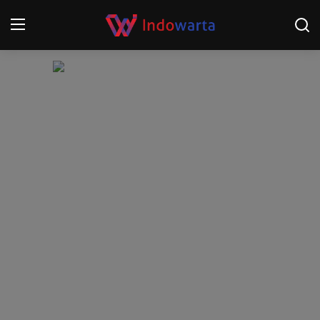
Login
Register
Home
Kompetisi Sepak Bola 2025/2026
Contact
About
Disclaimer
Peristiwa