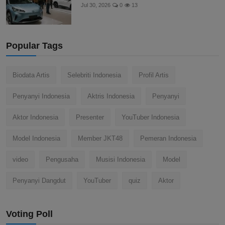
Jul 30, 2026
0
13
Popular Tags
Biodata Artis
Selebriti Indonesia
Profil Artis
Penyanyi Indonesia
Aktris Indonesia
Penyanyi
Aktor Indonesia
Presenter
YouTuber Indonesia
Model Indonesia
Member JKT48
Pemeran Indonesia
video
Pengusaha
Musisi Indonesia
Model
Penyanyi Dangdut
YouTuber
quiz
Aktor
Voting Poll