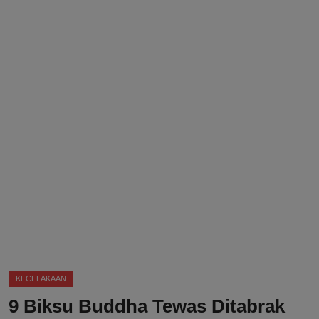
DMCA
Politik
Ekonomi
Internasional
Teknologi
Hiburan
Kesehatan
Otomotif
KECELAKAAN
9 Biksu Buddha Tewas Ditabrak