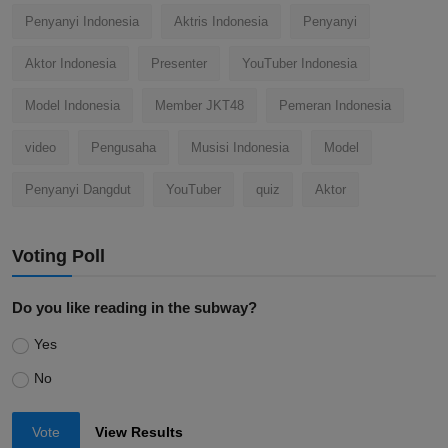
Penyanyi Indonesia
Aktris Indonesia
Penyanyi
Aktor Indonesia
Presenter
YouTuber Indonesia
Model Indonesia
Member JKT48
Pemeran Indonesia
video
Pengusaha
Musisi Indonesia
Model
Penyanyi Dangdut
YouTuber
quiz
Aktor
Voting Poll
Do you like reading in the subway?
Yes
No
Vote
View Results