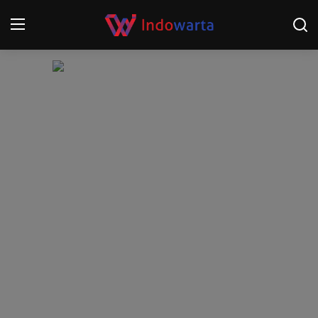
Login
Register
Home
Kompetisi Sepak Bola 2025/2026
Contact
About
Disclaimer
Peristiwa