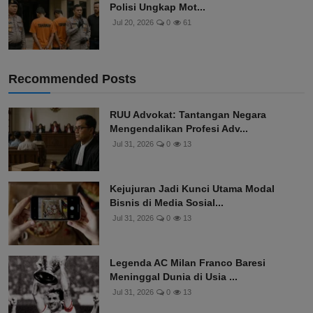
Polisi Ungkap Mot...
Jul 20, 2026
0
61
Recommended Posts
RUU Advokat: Tantangan Negara
Mengendalikan Profesi Adv...
Jul 31, 2026
0
13
Kejujuran Jadi Kunci Utama Modal
Bisnis di Media Sosial...
Jul 31, 2026
0
13
Legenda AC Milan Franco Baresi
Meninggal Dunia di Usia ...
Jul 31, 2026
0
13