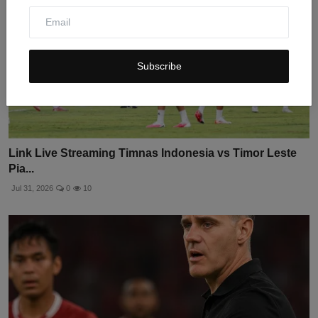
Subscribe
Link Live Streaming Timnas Indonesia vs Timor Leste
Pia...
Jul 31, 2026
0
10