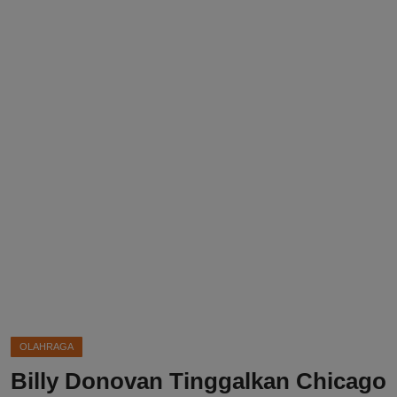
DMCA
Politik
Ekonomi
Internasional
Teknologi
Hiburan
Kesehatan
Otomotif
OLAHRAGA
Billy Donovan Tinggalkan Chicago