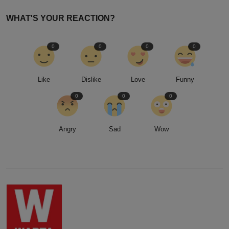
WHAT'S YOUR REACTION?
0
0
0
0
Like
Dislike
Love
Funny
0
0
0
Angry
Sad
Wow