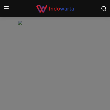
Login
Register
Home
Kompetisi Sepak Bola 2025/2026
Contact
About
Disclaimer
Peristiwa