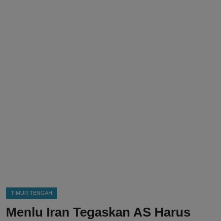
DMCA
Politik
Ekonomi
Internasional
Teknologi
Hiburan
Kesehatan
Otomotif
TIMUR TENGAH
Menlu Iran Tegaskan AS Harus