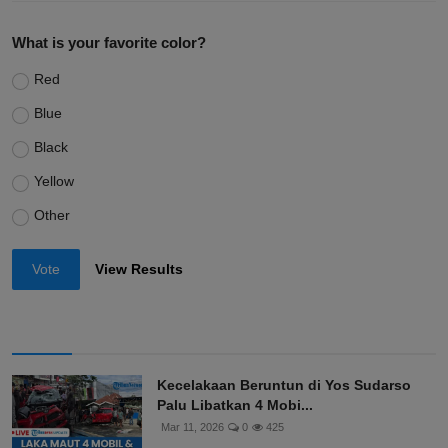
What is your favorite color?
Red
Blue
Black
Yellow
Other
Vote
View Results
Kecelakaan Beruntun di Yos Sudarso
Palu Libatkan 4 Mobi...
Mar 11, 2026
0
425