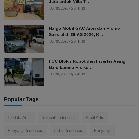
Juta untuk Villa T...
Jul 30, 2026
0
13
Harga Mobil GAC Aion dan Promo
Spesial di GIIAS 2026, K...
Jul 30, 2026
0
13
FCC Blokir Robot dan Inverter Asing
Baru karena Risiko ...
Jul 30, 2026
0
13
Popular Tags
Biodata Artis
Selebriti Indonesia
Profil Artis
Penyanyi Indonesia
Aktris Indonesia
Penyanyi