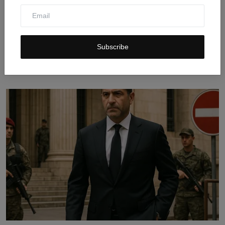
Iran Serang Satelit dan Gudang Militer AS di Bandara
Subscribe
Ku...
Jul 31, 2026
0
9