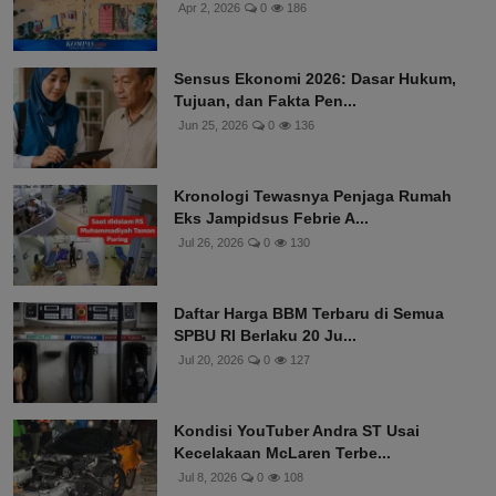
Apr 2, 2026
0
186
Sensus Ekonomi 2026: Dasar Hukum,
Tujuan, dan Fakta Pen...
Jun 25, 2026
0
136
Kronologi Tewasnya Penjaga Rumah
Eks Jampidsus Febrie A...
Jul 26, 2026
0
130
Daftar Harga BBM Terbaru di Semua
SPBU RI Berlaku 20 Ju...
Jul 20, 2026
0
127
Kondisi YouTuber Andra ST Usai
Kecelakaan McLaren Terbe...
Jul 8, 2026
0
108