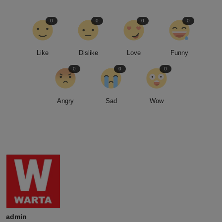
0
0
0
0
Like
Dislike
Love
Funny
0
0
0
Angry
Sad
Wow
admin