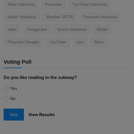
Aktor Indonesia
Presenter
YouTuber Indonesia
Model Indonesia
Member JKT48
Pemeran Indonesia
video
Pengusaha
Musisi Indonesia
Model
Penyanyi Dangdut
YouTuber
quiz
Aktor
Voting Poll
Do you like reading in the subway?
Yes
No
Vote
View Results