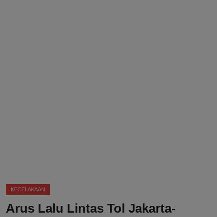
DMCA
Politik
Ekonomi
Internasional
Teknologi
Hiburan
Kesehatan
Otomotif
KECELAKAAN
Arus Lalu Lintas Tol Jakarta-