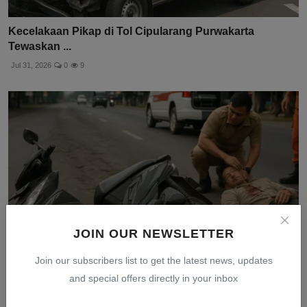
Kecelakaan Pikap di Tol Cipularang Purwakarta
Tewaskan ...
Jul 31, 2026
0
9
JOIN OUR NEWSLETTER
Join our subscribers list to get the latest news, updates
and special offers directly in your inbox
Kecelakaan Honda Beat di Cirebon: Motor Oleng di
Jalan ...