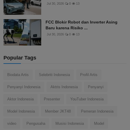
Jul 30, 2026
0
13
FCC Blokir Robot dan Inverter Asing
Baru karena Risiko ...
Jul 30, 2026
0
13
Popular Tags
Biodata Artis
Selebriti Indonesia
Profil Artis
Penyanyi Indonesia
Aktris Indonesia
Penyanyi
Aktor Indonesia
Presenter
YouTuber Indonesia
Model Indonesia
Member JKT48
Pemeran Indonesia
video
Pengusaha
Musisi Indonesia
Model