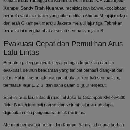
Kepala Induk Turangga 05 Korlantas Polri Induk PJR Cikampek,
Kompol Sandy Titah Nugraha
, menjelaskan bahwa kecelakaan
bermula saat truk trailer yang dikemudikan Ahmad Munjaji melaju
dari arah Cikampek menuju Jakarta melalui lajur tiga. Tabrakan
berantai ini menghambat akses di semua lajur jalur B.
Evakuasi Cepat dan Pemulihan Arus
Lalu Lintas
Beruntung, dengan gerak cepat petugas kepolisian dan tim
evakuasi, seluruh kendaraan yang terlibat berhasil diangkat dari
jalan. Hal ini memungkinkan pembukaan kembali semua lajur,
termasuk lajur 1, 2, 3, dan bahu dalam di jalur tersebut.
Saat ini arus lalu lintas di ruas Tol Jakarta-Cikampek KM 46+500
Jalur B telah kembali normal dan seluruh lajur sudah dapat
digunakan oleh pengendara untuk melintas.
Menurut pernyataan resmi dari Kompol Sandy, tidak ada korban