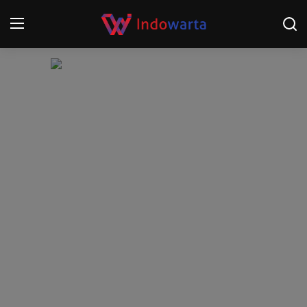
Login
Register
Home
Kompetisi Sepak Bola 2025/2026
Contact
About
Disclaimer
Peristiwa