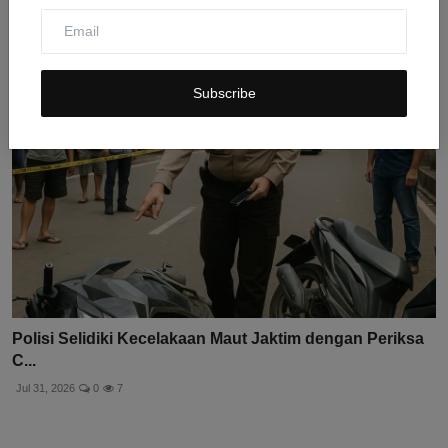
Jul 31, 2026
0
9
Subscribe
Polisi Selidiki Kecelakaan Maut Jaktim dengan Periksa
C...
Jul 31, 2026
0
7