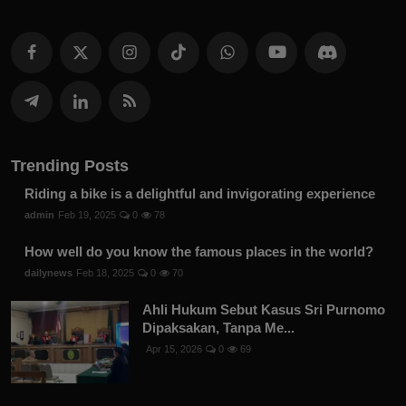
Trending Posts
Riding a bike is a delightful and invigorating experience
admin
Feb 19, 2025
0
78
How well do you know the famous places in the world?
dailynews
Feb 18, 2025
0
70
Ahli Hukum Sebut Kasus Sri Purnomo
Dipaksakan, Tanpa Me...
Apr 15, 2026
0
69